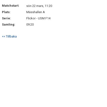
DOKUMENT
Matchstart:
sön 22 mars, 11:20
Plats:
Mässhallen A
KONTAKT
Serie:
Flickor - USM F14
Samling:
09:20
<< Tillbaka