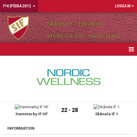
F14 (FÖDDA 2011)
LOGGA IN
Skånela IF - Handboll
Bredd och Elit - Hand i Hand
HEM
NYHETER
KALENDER
MATCHER
22 - 28
Hammarby IF HF
Skånela IF 1
TRUPPEN
BILDGALLERI
INFORMATION