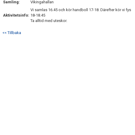
Samling:
Vikingahallan
DOKUMENT
Vi samlas 16.45 och kör handboll 17-18. Därefter kör vi fys
Aktivitetsinfo:
18-18.45
KONTAKT
Ta alltid med uteskor.
<< Tillbaka