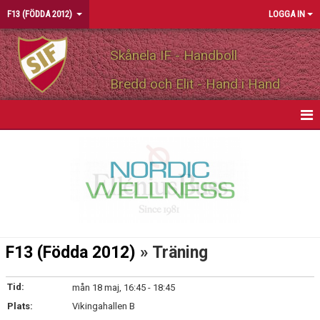
F13 (FÖDDA 2012)
LOGGA IN
Skånela IF - Handboll
Bredd och Elit - Hand i Hand
HEM
NYHETER
KALENDER
MATCHER
F13 (Födda 2012)
» Träning
TRUPPEN
Tid:
mån 18 maj, 16:45 - 18:45
BILDGALLERI
Plats:
Vikingahallen B