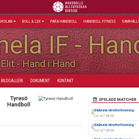
SKOLAN
BOLL & LEK
PARA HANDBOLL
HANDBOLL FITNESS
SAMHÄLLS
ela IF - Han
Elit - Hand i Hand
BILDGALLERI
DOKUMENT
KONTAKT
Tyresö
SPELADE MATCHER
Handboll
Skånela Idrottsförening
-
Lör 4/7 08:00
Skånela Idrottsförening
-
Fre 3/7 08:00