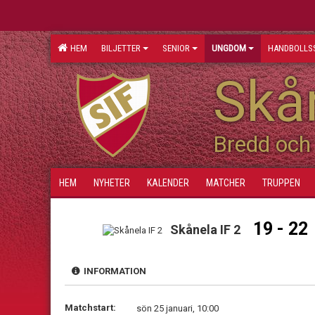
HEM
BILJETTER
SENIOR
UNGDOM
HANDBOLLS
Skån
Bredd och 
HEM
NYHETER
KALENDER
MATCHER
TRUPPEN
19 - 22
Skånela IF 2
INFORMATION
Matchstart:
sön 25 januari, 10:00