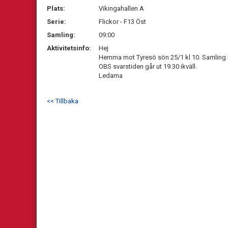
Plats:
Vikingahallen A
Serie:
Flickor - F13 Öst
Samling:
09:00
Aktivitetsinfo:
Hej
Hemma mot Tyresö sön 25/1 kl 10. Samling k
OBS svarstiden går ut 19.30 ikväll.
Ledarna
<< Tillbaka