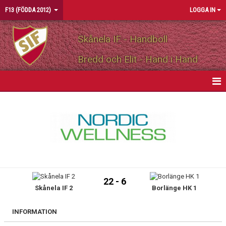
F13 (FÖDDA 2012)
LOGGA IN
Skånela IF - Handboll
Bredd och Elit - Hand i Hand
HEM
NYHETER
KALENDER
MATCHER
22 - 6
Skånela IF 2
Borlänge HK 1
TRUPPEN
BILDGALLERI
INFORMATION