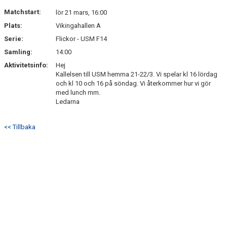
DOKUMENT
Matchstart:
lör 21 mars, 16:00
Plats:
Vikingahallen A
KONTAKT
Serie:
Flickor - USM F14
Samling:
14:00
Aktivitetsinfo:
Hej
Kallelsen till USM hemma 21-22/3. Vi spelar kl 16 lördag
och kl 10 och 16 på söndag. Vi återkommer hur vi gör
med lunch mm.
Ledarna
<< Tillbaka