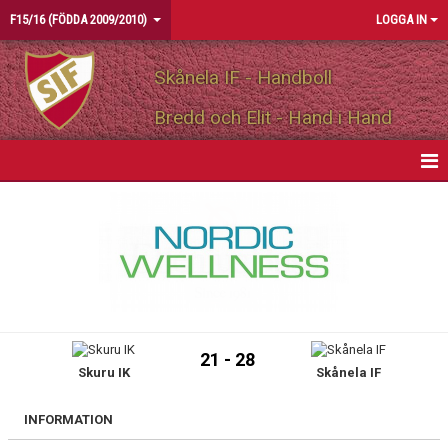
F15/16 (FÖDDA 2009/2010)
LOGGA IN
Skånela IF - Handboll
Bredd och Elit - Hand i Hand
HEM
NYHETER
KALENDER
MATCHER
21 - 28
Skuru IK
Skånela IF
TRUPPEN
BILDGALLERI
INFORMATION