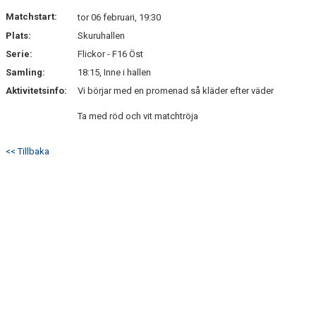
DOKUMENT
Matchstart:
tor 06 februari, 19:30
Plats:
Skuruhallen
KONTAKT
Serie:
Flickor - F16 Öst
Samling:
18:15, Inne i hallen
Aktivitetsinfo:
Vi börjar med en promenad så kläder efter väder
Ta med röd och vit matchtröja
<< Tillbaka