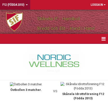
F12 (FÖDDA 2013)
LOGGA IN
Skånela IF - Handboll
Bredd och Elit - Hand i Hand
HEM
NYHETER
KALENDER
MATCHER
Östbollen 3 matcher.
TRUPPEN
vs
Skånela Idrottsförening F12
(Födda 2013)
KONTAKT