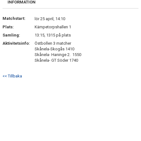
INFORMATION
DOKUMENT
BILDGALLERI
Matchstart:
lör 25 april, 14:10
Plats:
Kämpetorpshallen 1
Samling:
13:15, 1315 på plats
Aktivitetsinfo:
Östbollen 3 matcher
Skånela-Skogås 1410
Skånela- Haninge 2. 1550
Skånela- GT Söder 1740
<< Tillbaka