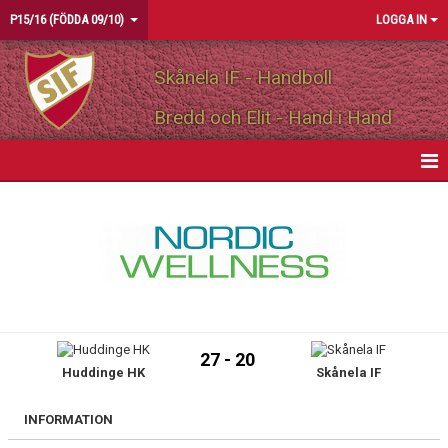
P15/16 (FÖDDA 09/10)
LOGGA IN
Skånela IF - Handboll
Bredd och Elit - Hand i Hand
HEM
NYHETER
KALENDER
MATCHER
27 - 20
Huddinge HK
Skånela IF
TRUPPEN
BILDGALLERI
INFORMATION