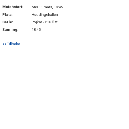
DOKUMENT
Matchstart:
ons 11 mars, 19:45
Plats:
Huddingehallen
KONTAKT
Serie:
Pojkar - P16 Öst
Samling:
18:45
<< Tillbaka