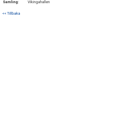
Samling:
Vikingahallen
DOKUMENT
<< Tillbaka
KONTAKT