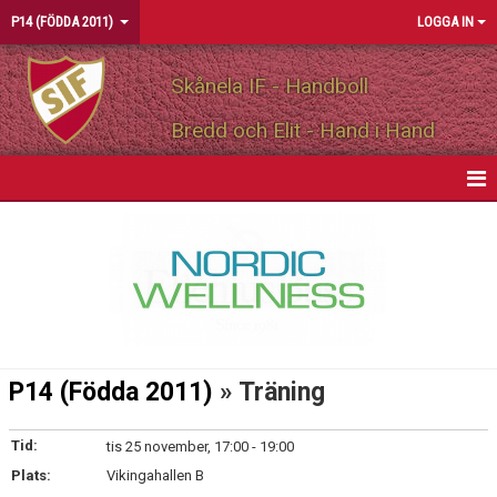
P14 (FÖDDA 2011)
LOGGA IN
Skånela IF - Handboll
Bredd och Elit - Hand i Hand
HEM
NYHETER
KALENDER
MATCHER
P14 (Födda 2011)
» Träning
TRUPPEN
Tid:
tis 25 november, 17:00 - 19:00
BILDGALLERI
Plats:
Vikingahallen B