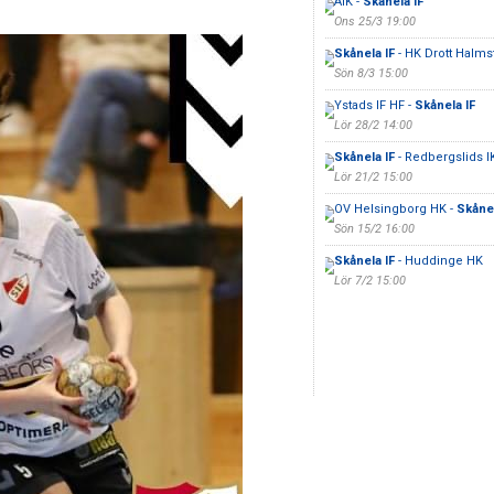
AIK -
Skånela IF
Ons 25/3 19:00
Skånela IF
- HK Drott Halms
Sön 8/3 15:00
Ystads IF HF -
Skånela IF
Lör 28/2 14:00
Skånela IF
- Redbergslids I
Lör 21/2 15:00
OV Helsingborg HK -
Skånel
Sön 15/2 16:00
Skånela IF
- Huddinge HK
Lör 7/2 15:00