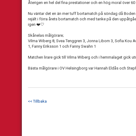
Återigen en hel del fina prestationer och en hög moral över 60
Nu väntar det en än mer tuff bortamatch på söndag då Boden 
rejält i förra årets bortamatch och med tanke på den uppåtgåe
igen ❤️🤍
Skånelas målgörare;
Vilma Wiberg 8, Svea Tenggren 3, Jonna Libom 3, Sofia Kou A
1, Fanny Eriksson 1 och Fanny Swahn 1
Matchen lirare gick till Vilma Wiberg och i hemmalaget gick ut
Bästa målgörare i OV Helsingborg var Hannah Eldås och Step
<< Tillbaka