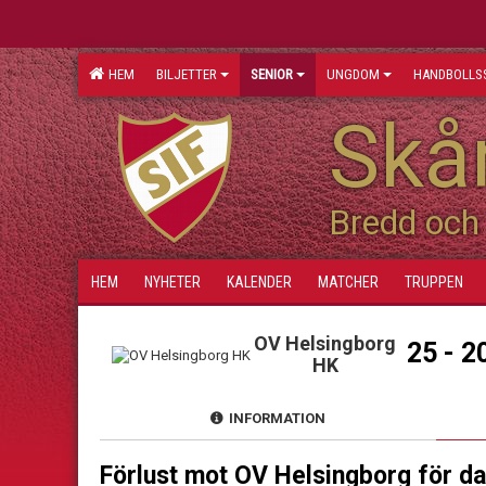
HEM
BILJETTER
SENIOR
UNGDOM
HANDBOLLS
Skån
Bredd och 
HEM
NYHETER
KALENDER
MATCHER
TRUPPEN
OV Helsingborg
25 - 2
HK
INFORMATION
Förlust mot OV Helsingborg för d