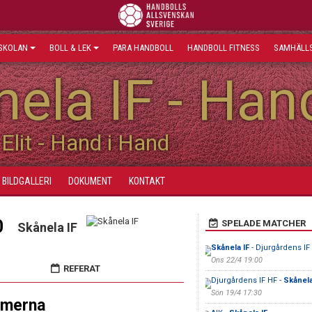
SKOLAN
BOLL & LEK
PARA HANDBOLL
HANDBOLL FITNESS
SAMHÄLLS
ela IF - Han
Elit - Hand i Hand
BILDGALLERI
DOKUMENT
KONTAKT
0
SPELADE MATCHER
Skånela IF
Skånela IF
- Djurgårdens IF
Ons 22/4 19:00
REFERAT
Djurgårdens IF HF -
Skånela
Sön 19/4 17:30
amerna