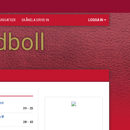
INSATSER
SKÅNELA DRIVE IN
LOGGA IN
dboll
 HF
39 - 25
 IF
28 - 43