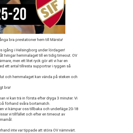
nga bra prestationer hem till Märsta!
es igång i Helsingborg under lördagen!
t tvingar hemmalaget till en tidig timeout. OV
mare, men ett litet ryck gör att vi har en
 ett antal tillresta supportrar i ryggen så
avslut och hemmalaget kan vända på steken och
igt bra!
 vi kan trä in första efter dryga 3 minuter. Vi
a på förhand svåra bortamatch.
men vi kämpar oss tillbaka och underläge 20-18
ar vi tillfället och efter en timeout av
mmamål.
rhand inte var tippade att störa OV nämnvärt.