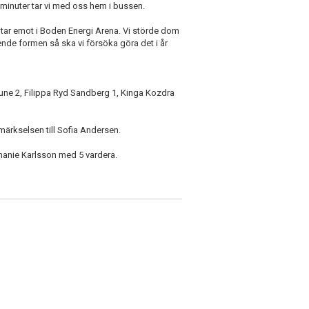
 minuter tar vi med oss hem i bussen.
tar emot i Boden Energi Arena. Vi störde dom
nde formen så ska vi försöka göra det i år
une 2, Filippa Ryd Sandberg 1, Kinga Kozdra
märkselsen till Sofia Andersen.
hanie Karlsson med 5 vardera.