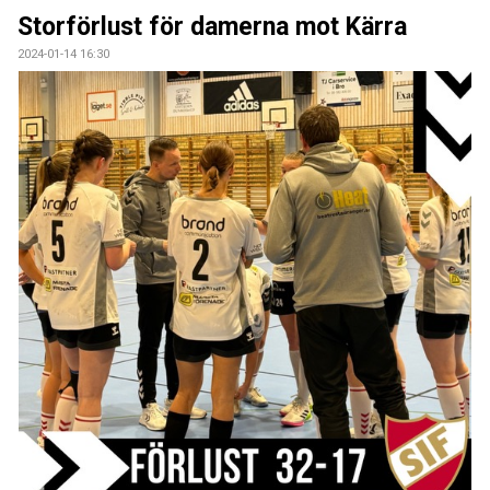
DOKUMENT
Storförlust för damerna mot Kärra
2024-01-14 16:30
KONTAKT