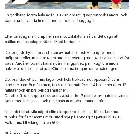
En godkänd första halvlek följs av en ordentlig soppatorsk i andra, och
damerna får vända hemåt med en förlust i baggaget.
Efter onsdagens triump hemma mot Eskilstuna så var det dags att
ställas mot topplaget Kärra HK på bortaplan.
Det började hyfsat bra i starten av matchen och vi hängde med i
målprotokollet, men där Kärra hade ett övertag med 4 när visslan ljöd för
paus. Ändå en positiv känsla då vi har gjort ett par riktigt bra andra
halvlekar och bl.a. mot just Kärra hemma tidigare under säsongen.
Det brändes ett par fina lägen och hela tre kast mot öppetmål som
landade utanför målramen, trots det fortsatt "bara" 4 bollar ner efter 12
minuter och en bra period i matchen.
Därefter är det soppatorsk och avslutande 17 minuter av matchen vinner
Kärra med hela 12-1.. och det rinner in onödigt många mål.
Nu är det till att vila något slitna kroppar och skallar för att komma
tillbaka för fullt hemma mot Huddinge på söndag 21 januari kl 17.15.
Välkomna till Vikingahallen ❤️🤍
Skånelas målgörare;