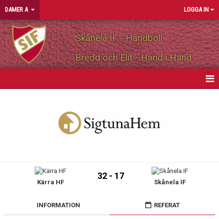
DAMER A
LOGGA IN
Skånela IF - Handboll
Bredd och Elit - Hand i Hand
HEM
NYHETER
KALENDER
MATCHER
32 - 17
Kärra HF
Skånela IF
TRUPPEN
BILDGALLERI
INFORMATION
REFERAT