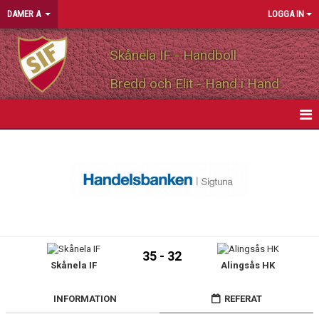
DAMER A
LOGGA IN
Skånela IF - Handboll
Bredd och Elit - Hand i Hand
HEM
NYHETER
KALENDER
MATCHER
35 - 32
Skånela IF
Alingsås HK
TRUPPEN
BILDGALLERI
INFORMATION
REFERAT