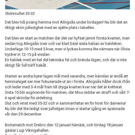
Slutresultat 35-32
Det blev två poäng hemma mot Alingsås under lördagen! Nu blir det en
riktigt skön julledighet med en sjätte plats i tabellen.
Det blev en start av matchen där det var hyfsat jämnt första kvarten, men
sedan tog Alingsås över och var klart bäst sista halvan av halvleken.
Underläge 10-15 med 5 kvar, men vi lyckas komma lite närmare när Olivia
trycker in 12-15 på visslan.
En halvlek med en hel del tekniska fel och brända lägen, och där vi inte
riktigt får full träff bakåt.
Starten av andra byter lagen mål med varandra, men känslan är ändå att
hemmalaget ser mer fokuserade ut än i första. Alingsås håller dock ifrån
och leder med 3-4 mål fram till dryga kvarten kvar när det är kvitterat.
Sista 10 blir avgörande för matchen, där Moa räddar en straff och vårt 7-
6 spel skördar fin utdelning.
Slut och vinst med 35-32 och vi sammanfattar en fin höst för damerna!
Nu blir det lite ledigt över julhelgen innan vi startar igång en spännade
vår den 29 december.
Bortamatch mot Örebro den 12 januari härnäst, och lördag 18 januari
gästar Lugi Vikingahallen.