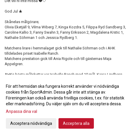
Det vill ni inte missa ❤️🤍
God Jul 🎄
Skånelas målgörare;
Olivia Eketjäll 9, Vilma Wiberg 7, Kinga Kozdra 5, Filippa Ryd Sandberg 3,
Caroline Kallio 3, Fanny Swahn 3, Fanny Eriksson 2, Magdalena Krstic 1,
Nathalie Söhrman 1 och Jessica Rydberg 1.
Matchens lirare i hemmalaget gick till Nathalie Söhrman och i AHK
tilldelades priset Isabelle Ranch.
Matchens prestation gick till Ania Rigole och till gästernas Maja
Appelgren.
AHKs bästa målskyttar var Isabelle Ranch med 10 mål, Kajsa Lindberg
Blom och Ella Larsson med 6 var.
För att hemsidan ska fungera korrekt använder vi nödvändiga
cookies från SportAdmin. Dessa går inte att stänga av.
Föreningen kan också använda frivilliga cookies, t.ex. för statistik
<< Tillbaka
eller marknadsföring. Du väljer själv om du vill acceptera dessa.
Anpassa dina val
Acceptera nödvändiga
Acceptera alla
Cookie-inställningar
Gå till Webbversion