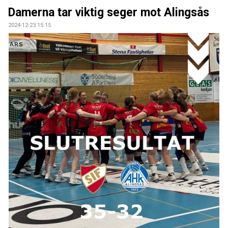
DOKUMENT
Damerna tar viktig seger mot Alingsås
2024-12-23 15:15
KONTAKT