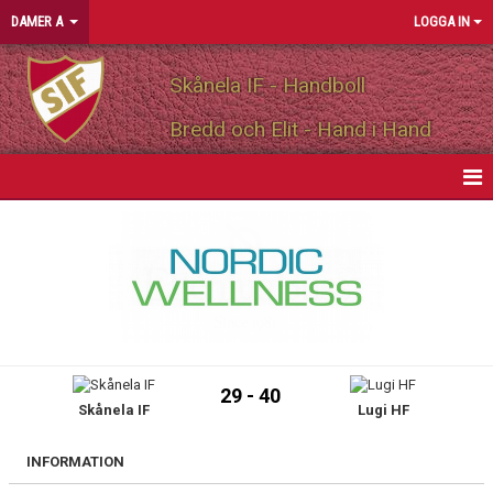
DAMER A
LOGGA IN
Skånela IF - Handboll
Bredd och Elit - Hand i Hand
HEM
NYHETER
KALENDER
MATCHER
29 - 40
Skånela IF
Lugi HF
TRUPPEN
BILDGALLERI
INFORMATION