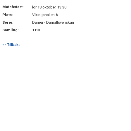
DOKUMENT
Matchstart:
lör 18 oktober, 13:30
Plats:
Vikingahallen A
KONTAKT
Serie:
Damer - Damallsvenskan
Samling:
11:30
<< Tillbaka