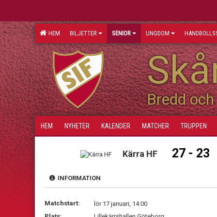
HEM
BILJETTER
SENIOR
UNGDOM
HANDBOLLS
Skån
Bredd och 
HEM
NYHETER
KALENDER
MATCHER
TRUPPEN
27 - 23
Kärra HF
INFORMATION
Matchstart:
lör 17 januari, 14:00
Plats:
Lillekärrshallen Göteborg