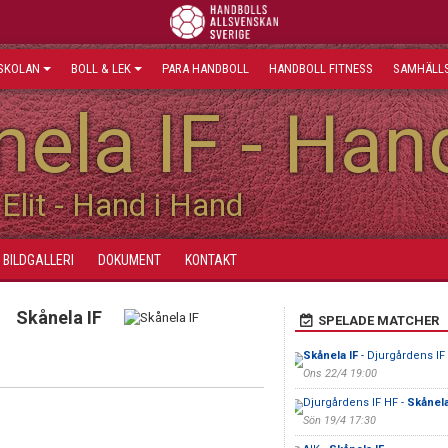
SKOLAN
BOLL & LEK
PARA HANDBOLL
HANDBOLL FITNESS
SAMHÄLLS
ela IF - Han
Elit - Hand i Hand
BILDGALLERI
DOKUMENT
KONTAKT
Skånela IF
SPELADE MATCHER
Skånela IF
- Djurgårdens IF
Ons 22/4 19:00
Djurgårdens IF HF -
Skånela
Sön 19/4 17:30