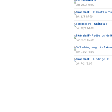
AIK -
Skånela IF
Ons 25/3 19:00
Skånela IF
- HK Drott Halms
Sön 8/3 15:00
Ystads IF HF -
Skånela IF
Lör 28/2 14:00
Skånela IF
- Redbergslids I
Lör 21/2 15:00
OV Helsingborg HK -
Skånel
Sön 15/2 16:00
Skånela IF
- Huddinge HK
Lör 7/2 15:00