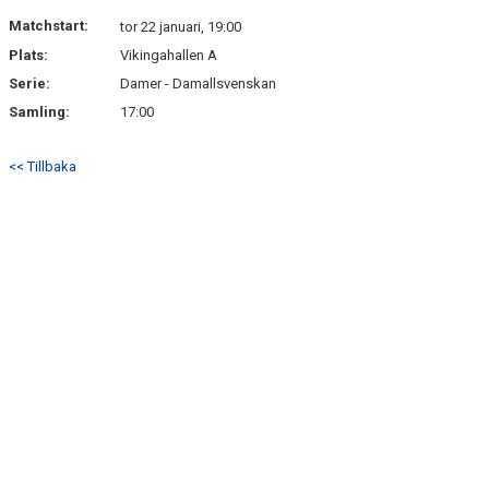
DOKUMENT
Matchstart:
tor 22 januari, 19:00
Plats:
Vikingahallen A
KONTAKT
Serie:
Damer - Damallsvenskan
Samling:
17:00
<< Tillbaka