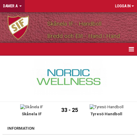
DAMER A
LOGGA IN
Skånela IF - Handboll
Bredd och Elit - Hand i Hand
HEM
NYHETER
KALENDER
MATCHER
33 - 25
Skånela IF
Tyresö Handboll
TRUPPEN
BILDGALLERI
INFORMATION