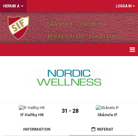
HERRAR A
LOGGA IN
Skånela IF - Handboll
Bredd och Elit - Hand i Hand
HEM
NYHETER
KALENDER
MATCHER
31 - 28
IF Hallby HK
Skånela IF
TRUPPEN
PERSONLIGA PARTNERS
INFORMATION
REFERAT