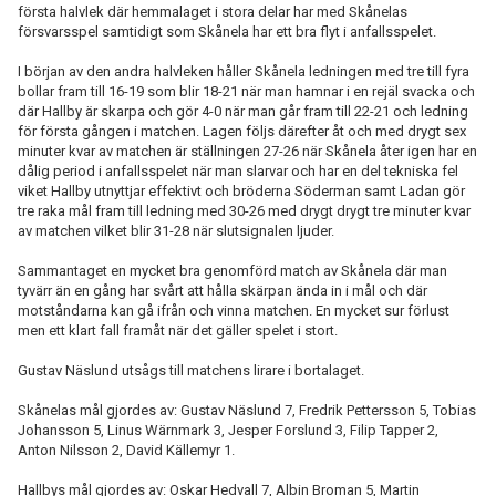
första halvlek där hemmalaget i stora delar har med Skånelas
försvarsspel samtidigt som Skånela har ett bra flyt i anfallsspelet.
I början av den andra halvleken håller Skånela ledningen med tre till fyra
bollar fram till 16-19 som blir 18-21 när man hamnar i en rejäl svacka och
där Hallby är skarpa och gör 4-0 när man går fram till 22-21 och ledning
för första gången i matchen. Lagen följs därefter åt och med drygt sex
minuter kvar av matchen är ställningen 27-26 när Skånela åter igen har en
dålig period i anfallsspelet när man slarvar och har en del tekniska fel
viket Hallby utnyttjar effektivt och bröderna Söderman samt Ladan gör
tre raka mål fram till ledning med 30-26 med drygt drygt tre minuter kvar
av matchen vilket blir 31-28 när slutsignalen ljuder.
Sammantaget en mycket bra genomförd match av Skånela där man
tyvärr än en gång har svårt att hålla skärpan ända in i mål och där
motståndarna kan gå ifrån och vinna matchen. En mycket sur förlust
men ett klart fall framåt när det gäller spelet i stort.
Gustav Näslund utsågs till matchens lirare i bortalaget.
Skånelas mål gjordes av: Gustav Näslund 7, Fredrik Pettersson 5, Tobias
Johansson 5, Linus Wärnmark 3, Jesper Forslund 3, Filip Tapper 2,
Anton Nilsson 2, David Källemyr 1.
Hallbys mål gjordes av: Oskar Hedvall 7, Albin Broman 5, Martin