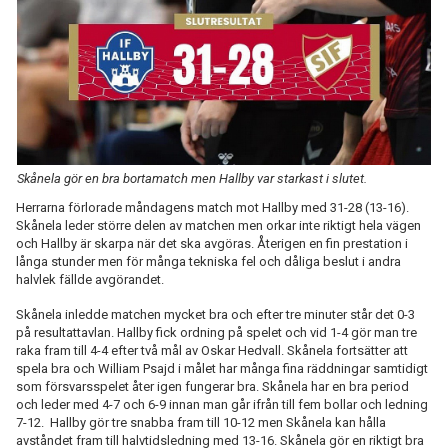
Skånela gör en bra bortamatch men Hallby var starkast i slutet.
Herrarna förlorade måndagens match mot Hallby med 31-28 (13-16).
Skånela leder större delen av matchen men orkar inte riktigt hela vägen
och Hallby är skarpa när det ska avgöras. Återigen en fin prestation i
långa stunder men för många tekniska fel och dåliga beslut i andra
halvlek fällde avgörandet.
Skånela inledde matchen mycket bra och efter tre minuter står det 0-3
på resultattavlan. Hallby fick ordning på spelet och vid 1-4 gör man tre
raka fram till 4-4 efter två mål av Oskar Hedvall. Skånela fortsätter att
spela bra och William Psajd i målet har många fina räddningar samtidigt
som försvarsspelet åter igen fungerar bra. Skånela har en bra period
och leder med 4-7 och 6-9 innan man går ifrån till fem bollar och ledning
7-12. Hallby gör tre snabba fram till 10-12 men Skånela kan hålla
avståndet fram till halvtidsledning med 13-16. Skånela gör en riktigt bra