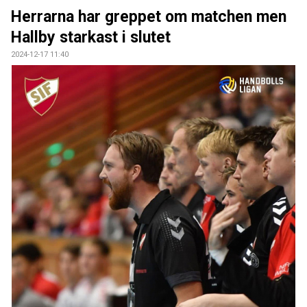
BILDGALLERI
Herrarna har greppet om matchen men
Hallby starkast i slutet
DOKUMENT
2024-12-17 11:40
KONTAKT