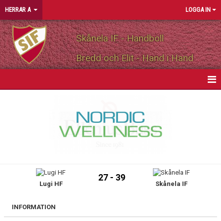
HERRAR A
LOGGA IN
Skånela IF - Handboll
Bredd och Elit - Hand i Hand
HEM
NYHETER
KALENDER
MATCHER
27 - 39
Lugi HF
Skånela IF
TRUPPEN
PERSONLIGA PARTNERS
INFORMATION