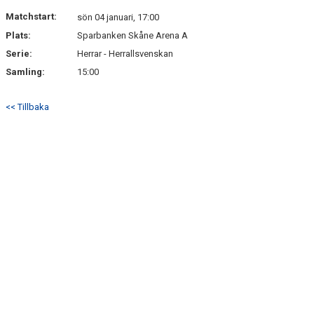
BILDGALLERI
Matchstart:
sön 04 januari, 17:00
Plats:
Sparbanken Skåne Arena A
DOKUMENT
Serie:
Herrar - Herrallsvenskan
KONTAKT
Samling:
15:00
<< Tillbaka