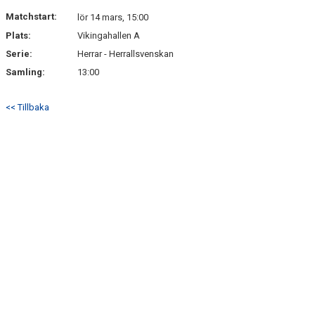
BILDGALLERI
Matchstart:
lör 14 mars, 15:00
Plats:
Vikingahallen A
DOKUMENT
Serie:
Herrar - Herrallsvenskan
KONTAKT
Samling:
13:00
<< Tillbaka