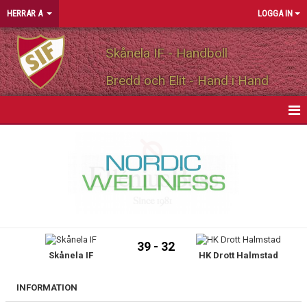
HERRAR A
LOGGA IN
Skånela IF - Handboll
Bredd och Elit - Hand i Hand
HEM
NYHETER
KALENDER
MATCHER
39 - 32
Skånela IF
HK Drott Halmstad
TRUPPEN
PERSONLIGA PARTNERS
INFORMATION