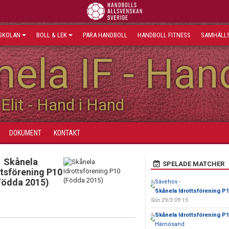
SKOLAN
BOLL & LEK
PARA HANDBOLL
HANDBOLL FITNESS
SAMHÄLLS
ela IF - Han
Elit - Hand i Hand
DOKUMENT
KONTAKT
Skånela
SPELADE MATCHER
ttsförening P10
Födda 2015)
Sävehov -
Skånela Idrottsförening P
Sön 29/3 09:15
Skånela Idrottsförening P
Härnösand