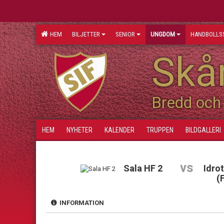
HEM
BILJETTER
SENIOR
UNGDOM
HANDBOLLS
Skån
Bredd och 
HEM
NYHETER
KALENDER
TRUPPEN
BILDGALLERI
vs
Sala HF 2
Idro
(
INFORMATION