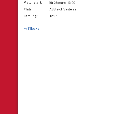
Matchstart:
lör 28 mars, 13:00
Plats:
ABB syd, Västerås
Samling:
12:15
<< Tillbaka