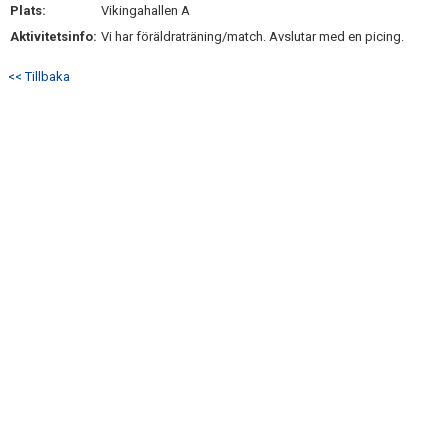
Plats:
KONTAKT
Vikingahallen A
Aktivitetsinfo:
Vi har föräldraträning/match. Avslutar med en picing.
<< Tillbaka