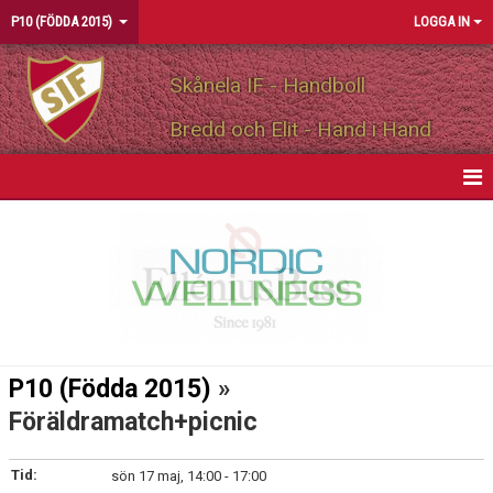
P10 (FÖDDA 2015)
LOGGA IN
Skånela IF - Handboll
Bredd och Elit - Hand i Hand
HEM
NYHETER
KALENDER
TRUPPEN
P10 (Födda 2015)
»
BILDGALLERI
Föräldramatch+picnic
DOKUMENT
Tid:
sön 17 maj, 14:00 - 17:00