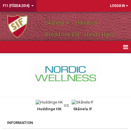
F11 (FÖDDA 2014)
LOGGA IN
Skånela IF - Handboll
Bredd och Elit - Hand i Hand
HEM
NYHETER
KALENDER
MATCHER
vs
Huddinge HK
Skånela IF
TRUPPEN
BILDGALLERI
INFORMATION