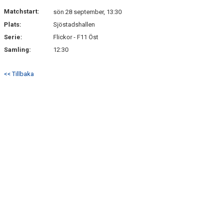
DOKUMENT
Matchstart:
sön 28 september, 13:30
Plats:
Sjöstadshallen
KONTAKT
Serie:
Flickor - F11 Öst
Samling:
12:30
<< Tillbaka