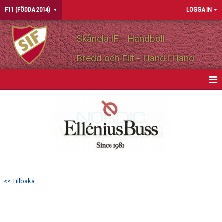
F11 (FÖDDA 2014)
LOGGA IN
Skånela IF - Handboll
Bredd och Elit - Hand i Hand
HEM
NYHETER
KALENDER
MATCHER
<< Tillbaka
TRUPPEN
BILDGALLERI