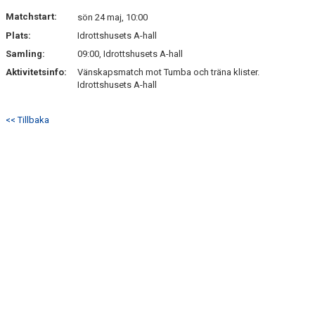
DOKUMENT
Matchstart:
sön 24 maj, 10:00
Plats:
Idrottshusets A-hall
KONTAKT
Samling:
09:00, Idrottshusets A-hall
Aktivitetsinfo:
Vänskapsmatch mot Tumba och träna klister.
Idrottshusets A-hall
<< Tillbaka