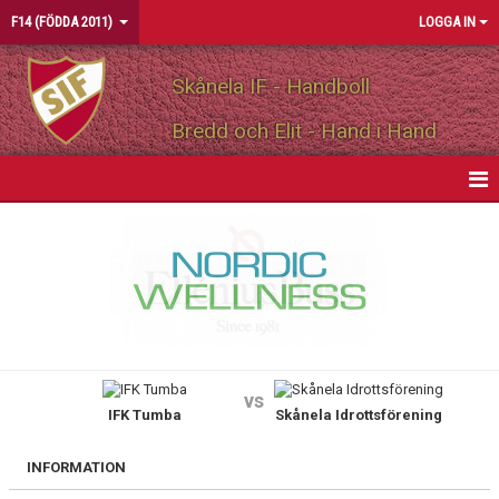
F14 (FÖDDA 2011)
LOGGA IN
Skånela IF - Handboll
Bredd och Elit - Hand i Hand
HEM
NYHETER
KALENDER
MATCHER
vs
IFK Tumba
Skånela Idrottsförening
TRUPPEN
BILDGALLERI
INFORMATION