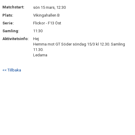
DOKUMENT
Matchstart:
sön 15 mars, 12:30
Plats:
Vikingahallen B
KONTAKT
Serie:
Flickor - F13 Öst
Samling:
11:30
Aktivitetsinfo:
Hej
Hemma mot GT Söder söndag 15/3 kl 12.30. Samling
11.30.
Ledarna
<< Tillbaka