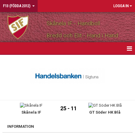
F13 (FÖDDA 2012)
LOGGA IN
Skånela IF - Handboll
Bredd och Elit - Hand i Hand
HEM
NYHETER
KALENDER
MATCHER
25 - 11
Skånela IF
GT Söder HK Blå
TRUPPEN
BILDGALLERI
INFORMATION