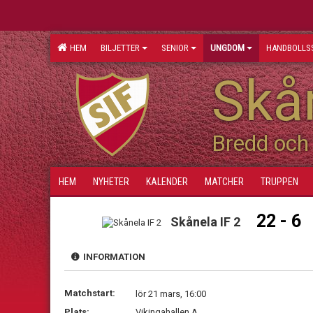
HEM
BILJETTER
SENIOR
UNGDOM
HANDBOLLS
Skån
Bredd och 
HEM
NYHETER
KALENDER
MATCHER
TRUPPEN
22 - 6
Skånela IF 2
INFORMATION
Matchstart:
lör 21 mars, 16:00
Plats:
Vikingahallen A