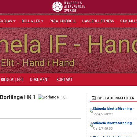
SKOLAN
BOLL & LEK
PARA HANDBOLL
HANDBOLL FITNESS
SAMHÄLLS
ela IF - Han
Elit - Hand i Hand
BILDGALLERI
DOKUMENT
KONTAKT
Borlänge HK 1
SPELADE MATCHER
Skånela Idrottsförening
-
Lör 4/7 08:00
Skånela Idrottsförening
-
Fre 3/7 08:00