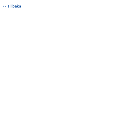
DOKUMENT
<< Tillbaka
KONTAKT