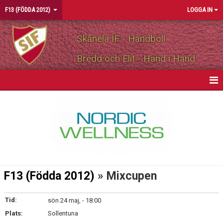
F13 (FÖDDA 2012)
LOGGA IN
Skånela IF - Handboll
Bredd och Elit - Hand i Hand
HEM
NYHETER
KALENDER
MATCHER
F13 (Födda 2012)
» Mixcupen
TRUPPEN
Tid:
sön 24 maj, - 18:00
BILDGALLERI
Plats:
Sollentuna