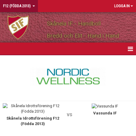
F12 (FÖDDA 2013)
LOGGA IN
Skånela IF - Handboll
Bredd och Elit - Hand i Hand
HEM
NYHETER
KALENDER
MATCHER
Vassunda IF
TRUPPEN
vs
Skånela Idrottsförening F12
(Födda 2013)
KONTAKT