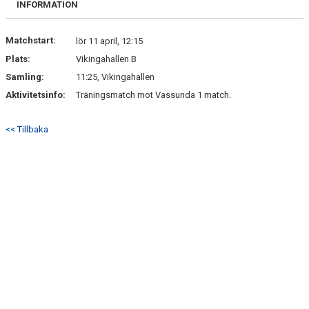
INFORMATION
DOKUMENT
BILDGALLERI
Matchstart:
lör 11 april, 12:15
Plats:
Vikingahallen B
Samling:
11:25, Vikingahallen
Aktivitetsinfo:
Träningsmatch mot Vassunda 1 match.
<< Tillbaka