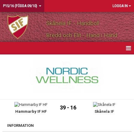
P15/16 (FÖDDA 09/10)
LOGGA IN
Skånela IF - Handboll
Bredd och Elit - Hand i Hand
HEM
NYHETER
KALENDER
MATCHER
39 - 16
Hammarby IF HF
Skånela IF
TRUPPEN
BILDGALLERI
INFORMATION