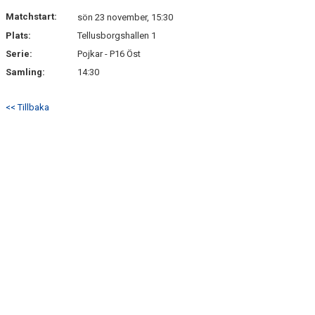
DOKUMENT
Matchstart:
sön 23 november, 15:30
Plats:
Tellusborgshallen 1
KONTAKT
Serie:
Pojkar - P16 Öst
Samling:
14:30
<< Tillbaka