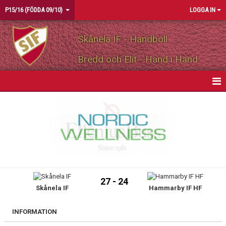
P15/16 (FÖDDA 09/10)
LOGGA IN
Skånela IF - Handboll
Bredd och Elit - Hand i Hand
HEM
NYHETER
KALENDER
MATCHER
27 - 24
Skånela IF
Hammarby IF HF
TRUPPEN
BILDGALLERI
INFORMATION