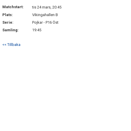
DOKUMENT
Matchstart:
tis 24 mars, 20:45
Plats:
Vikingahallen B
KONTAKT
Serie:
Pojkar - P16 Öst
Samling:
19:45
<< Tillbaka