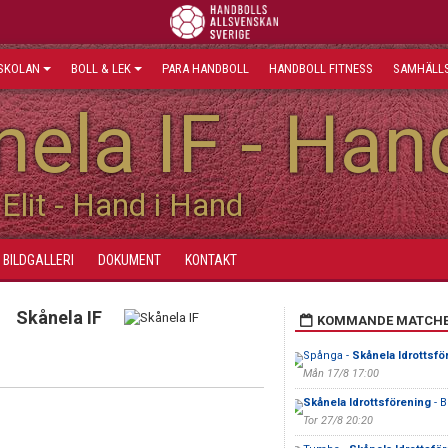
SKOLAN
BOLL & LEK
PARA HANDBOLL
HANDBOLL FITNESS
SAMHÄLLS
ela IF - Han
Elit - Hand i Hand
BILDGALLERI
DOKUMENT
KONTAKT
Skånela IF
KOMMANDE MATCH
Spånga -
Skånela Idrottsfö
Mån 17/8 17:00
Skånela Idrottsförening
- B
Tor 27/8 20:20