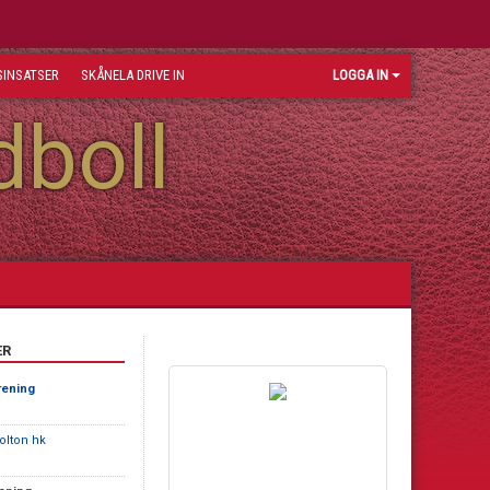
INSATSER
SKÅNELA DRIVE IN
LOGGA IN
dboll
ER
rening
olton hk