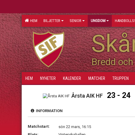
HEM
BILJETTER
SENIOR
UNGDOM
HANDBOLLS
Skån
Bredd och 
HEM
NYHETER
KALENDER
MATCHER
TRUPPEN
23 - 24
Årsta AIK HF
INFORMATION
Matchstart:
sön 22 mars, 16:15
Plats:
Vintervikshallen