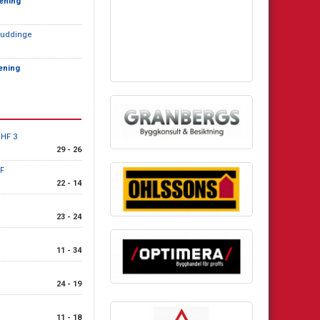
rening
Huddinge
ening
 HF 3
29 - 26
F
22 - 14
23 - 24
11 - 34
24 - 19
11 - 18