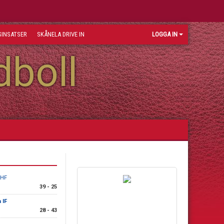
INSATSER
SKÅNELA DRIVE IN
LOGGA IN
dboll
 HF
39 - 25
 IF
28 - 43