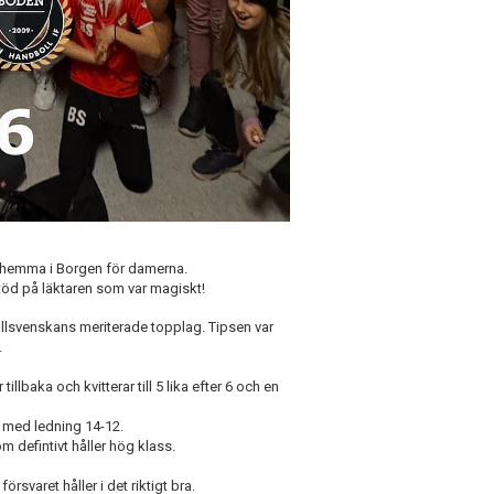
 hemma i Borgen för damerna.
töd på läktaren som var magiskt!
lsvenskans meriterade topplag. Tipsen var
.
lbaka och kvitterar till 5 lika efter 6 och en
a med ledning 14-12.
 defintivt håller hög klass.
örsvaret håller i det riktigt bra.