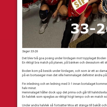
Seger 33-26
Det blev två goa poäng under lördagen mot topplaget Boden
En riktigt bra match på planen, på bänken och dessutom ett s
Boden kom på besök under lördagen, och som är ett av damal
på en bortaseger men det ville hemmalaget definitivt ändra på
Fin inledning och en ledning med 3-1 innan bortalaget kommer til
halv minut.
Hemmalaget håller dock upp det prima och går till halvtidsvil
En halvlek som speglas av riktigt högt tempo och en match som
Under andra halvlek så fortsätter Moa att stänga till bakåt och f