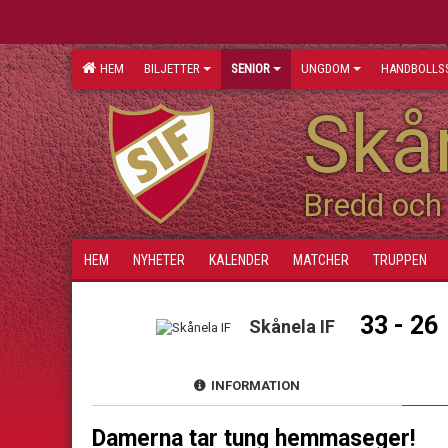
HEM
BILJETTER
SENIOR
UNGDOM
HANDBOLLS
Skån
Bredd och 
HEM
NYHETER
KALENDER
MATCHER
TRUPPEN
33 - 26
Skånela IF
INFORMATION
Damerna tar tung hemmaseger!