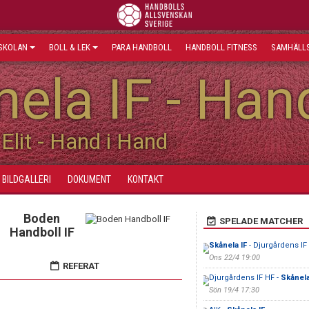
SKOLAN
BOLL & LEK
PARA HANDBOLL
HANDBOLL FITNESS
SAMHÄLLS
ela IF - Han
Elit - Hand i Hand
BILDGALLERI
DOKUMENT
KONTAKT
Boden
SPELADE MATCHER
Handboll IF
Skånela IF
- Djurgårdens IF
Ons 22/4 19:00
REFERAT
Djurgårdens IF HF -
Skånela
Sön 19/4 17:30