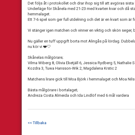
Det följs åt i protokollet och drar ihop sig till att avgöras sis
Underläge för Skånela med 21-23 med kvarten kvar och då start
hemmalaget.
Ett 7-6 spel som ger full utdelning och det är en kvart som är f
Vi stänger igen matchen och vinner en viktig och skön seger, b
Nu gäller en tuff uppgift borta mot Alingås på lördag. Dubbe
nu kör vi ❤️🤍
Skånelas målgörare;
Vilma Wiberg 8, Olivia Eketjäll 6, Jessica Rydberg 5, Nathalie
Kozdra 3, Tuwa Hansson-Wik 2, Magdalena Krstic 2
Matchens lirare gick till Moa Björk i hemmalaget och Moa Nil
Bästa målgörare i bortalaget;
Andreza Costa Almeida och Ida Lindlöf med 6 mål vardera
<< Tillbaka