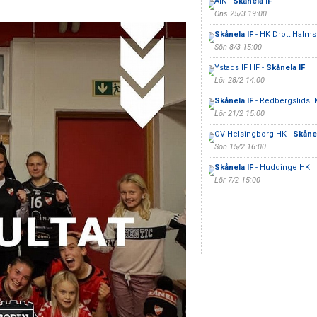
AIK -
Skånela IF
Ons 25/3 19:00
Skånela IF
- HK Drott Halms
Sön 8/3 15:00
Ystads IF HF -
Skånela IF
Lör 28/2 14:00
Skånela IF
- Redbergslids I
Lör 21/2 15:00
OV Helsingborg HK -
Skånel
Sön 15/2 16:00
Skånela IF
- Huddinge HK
Lör 7/2 15:00