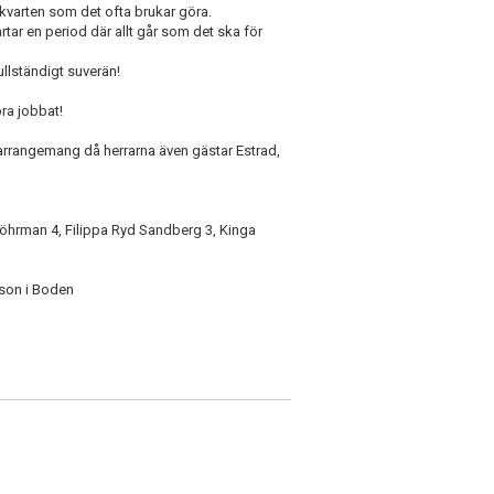
ta kvarten som det ofta brukar göra.
ar en period där allt går som det ska för
ullständigt suverän!
ra jobbat!
larrangemang då herrarna även gästar Estrad,
 Söhrman 4, Filippa Ryd Sandberg 3, Kinga
sson i Boden