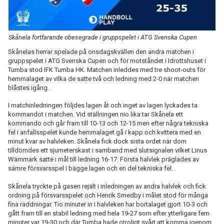
Skånela fortfarande obesegrade i gruppspelet i ATG Svenska Cupen
Skånelas herrar spelade på onsdagskvällen den andra matchen i
gruppspelet i ATG Svenska Cupen och för motståndet i Idrottshuset i
Tumba stod IFK Tumba HK. Matchen inleddes med tre shoot-outs för
hemmalaget av vilka de satte två och ledning med 2-0 när matchen
blåstes igång.
I matchinledningen följdes lagen åt och inget av lagen lyckades ta
kommandot i matchen. Vid ställningen nio lika tar Skånela ett
kommando och går fram till 10-13 och 12-15 men efter några tekniska
fel i anfallsspelet kunde hemmalaget gå i kapp och kvittera med en
minut kvar av halvleken. Skånela fick dock sista ordet när dom
tilldömdes ett sjumeterskast i samband med slutsignalen vilket Linus
Wärnmark satte i mål till ledning 16-17. Första halvlek präglades av
sämre försvarsspel i bägge lagen och en del tekniska fel.
Skånela tryckte på gasen rejält i inledningen av andra halvlek och fick
ordning på försvarsspelet och Henrik Smedby i målet stod för många
fina räddningar. Tio minuter in i halvleken har bortalaget gjort 10-3 och
gått fram till en stabil ledning med hela 19-27 som efter ytterligare fem
minuter var 19-30 och där Tumba hade otroligt svårt att komma igenom