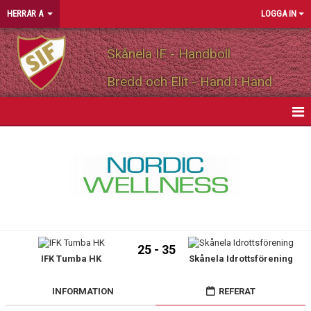
HERRAR A
LOGGA IN
Skånela IF - Handboll
Bredd och Elit - Hand i Hand
HEM
NYHETER
KALENDER
MATCHER
25 - 35
IFK Tumba HK
Skånela Idrottsförening
TRUPPEN
PERSONLIGA PARTNERS
INFORMATION
REFERAT