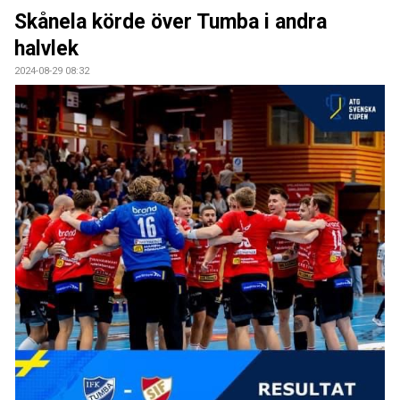
BILDGALLERI
Skånela körde över Tumba i andra
halvlek
DOKUMENT
2024-08-29 08:32
KONTAKT