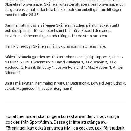
Skånelas försvarsspel. Skånela fortsätter att spela bra försvarsspel och
att göra enkla mål, luftar hela bänken och kan enkelt gå fram till seger
med tio bollar 25-35.
Sammanfattningsvis så vinner Skånela matchen på ett mycket starkt
och disciplinerat försvarsspel samt bra målvaktspel i den andra
halvleken där hemmalaget under lång tid hade stora problem.
Henrik Smedby i Skånelas mål fick pris som matchens lirare.
Målen i Skånela gjordes av: Tobias Johansson 7, Filip Tapper 7, Gustav
Näslund 6, Linus Wärnmark 4, David Källemyr 3, Isak Svarén 2, Isak
Axelsson 2, Henrik Smedby 1, Jesper Forslund 1, Max Haborn 1, Anton
Nilsson 1
Bästa målskyttar i hemmalaget var Carl Battistich 4, Edward Bergludnd 4,
Jakob Magnusson 4, Jesper Bergman 3
<< Tillbaka
För att hemsidan ska fungera korrekt använder vi nödvändiga
cookies från SportAdmin. Dessa går inte att stänga av.
Föreningen kan också använda frivilliga cookies, t.ex. för statistik