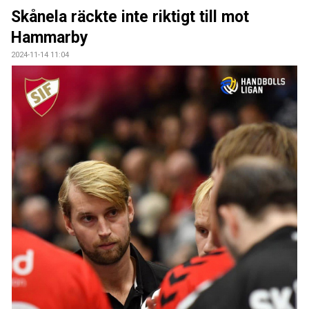
BILDGALLERI
Skånela räckte inte riktigt till mot
Hammarby
DOKUMENT
2024-11-14 11:04
KONTAKT