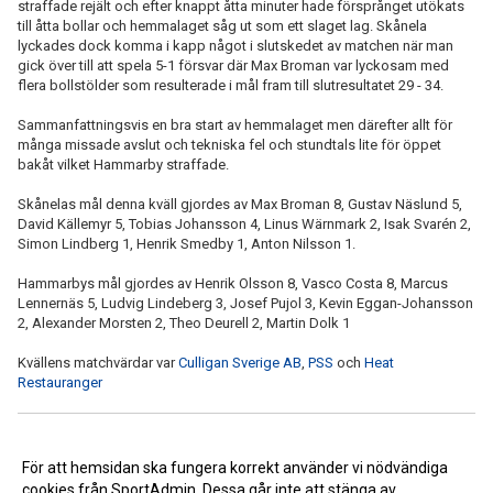
straffade rejält och efter knappt åtta minuter hade försprånget utökats
till åtta bollar och hemmalaget såg ut som ett slaget lag. Skånela
lyckades dock komma i kapp något i slutskedet av matchen när man
gick över till att spela 5-1 försvar där Max Broman var lyckosam med
flera bollstölder som resulterade i mål fram till slutresultatet 29 - 34.
Sammanfattningsvis en bra start av hemmalaget men därefter allt för
många missade avslut och tekniska fel och stundtals lite för öppet
bakåt vilket Hammarby straffade.
Skånelas mål denna kväll gjordes av Max Broman 8, Gustav Näslund 5,
David Källemyr 5, Tobias Johansson 4, Linus Wärnmark 2, Isak Svarén 2,
Simon Lindberg 1, Henrik Smedby 1, Anton Nilsson 1.
Hammarbys mål gjordes av Henrik Olsson 8, Vasco Costa 8, Marcus
Lennernäs 5, Ludvig Lindeberg 3, Josef Pujol 3, Kevin Eggan-Johansson
2, Alexander Morsten 2, Theo Deurell 2, Martin Dolk 1
Kvällens matchvärdar var
Culligan Sverige AB
,
PSS
och
Heat
Restauranger
<< Tillbaka
För att hemsidan ska fungera korrekt använder vi nödvändiga
cookies från SportAdmin. Dessa går inte att stänga av.