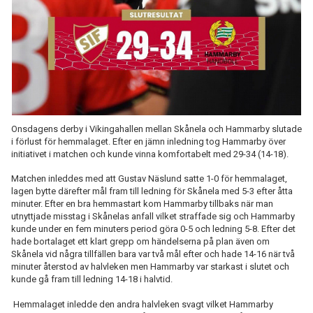
Onsdagens derby i Vikingahallen mellan Skånela och Hammarby slutade
i förlust för hemmalaget. Efter en jämn inledning tog Hammarby över
initiativet i matchen och kunde vinna komfortabelt med 29-34 (14-18).
Matchen inleddes med att Gustav Näslund satte 1-0 för hemmalaget,
lagen bytte därefter mål fram till ledning för Skånela med 5-3 efter åtta
minuter. Efter en bra hemmastart kom Hammarby tillbaks när man
utnyttjade misstag i Skånelas anfall vilket straffade sig och Hammarby
kunde under en fem minuters period göra 0-5 och ledning 5-8. Efter det
hade bortalaget ett klart grepp om händelserna på plan även om
Skånela vid några tillfällen bara var två mål efter och hade 14-16 när två
minuter återstod av halvleken men Hammarby var starkast i slutet och
kunde gå fram till ledning 14-18 i halvtid.
Hemmalaget inledde den andra halvleken svagt vilket Hammarby