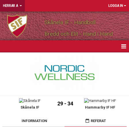
HERRAR A
LOGGA IN
Skånela IF - Handboll
Bredd och Elit - Hand i Hand
HEM
NYHETER
KALENDER
MATCHER
29 - 34
Skånela IF
Hammarby IF HF
TRUPPEN
PERSONLIGA PARTNERS
INFORMATION
REFERAT