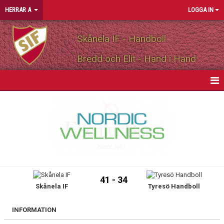
HERRAR A
LOGGA IN
Skånela IF - Handboll
Bredd och Elit - Hand i Hand
HEM
NYHETER
KALENDER
MATCHER
41 - 34
Skånela IF
Tyresö Handboll
TRUPPEN
PERSONLIGA PARTNERS
INFORMATION