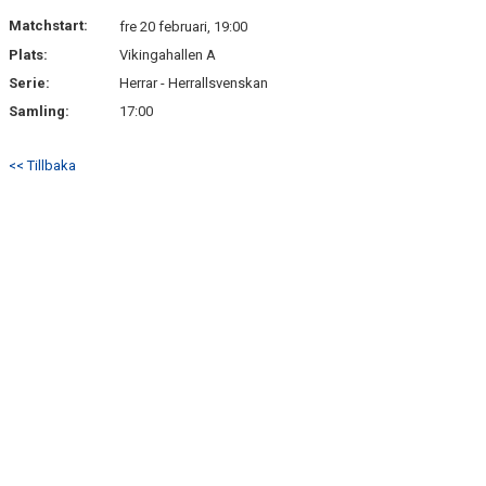
BILDGALLERI
Matchstart:
fre 20 februari, 19:00
Plats:
Vikingahallen A
DOKUMENT
Serie:
Herrar - Herrallsvenskan
KONTAKT
Samling:
17:00
<< Tillbaka