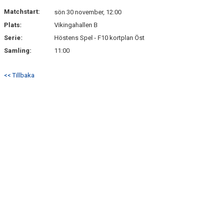
DOKUMENT
Matchstart:
sön 30 november, 12:00
Plats:
Vikingahallen B
KONTAKT
Serie:
Höstens Spel - F10 kortplan Öst
Samling:
11:00
<< Tillbaka