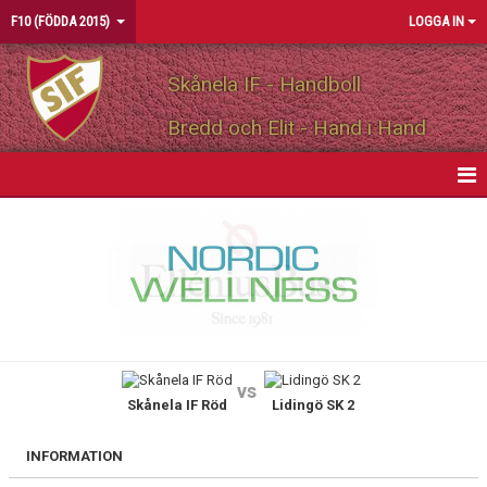
F10 (FÖDDA 2015)
LOGGA IN
Skånela IF - Handboll
Bredd och Elit - Hand i Hand
HEM
NYHETER
KALENDER
MATCHER
vs
Skånela IF Röd
Lidingö SK 2
TRUPPEN
BILDGALLERI
INFORMATION