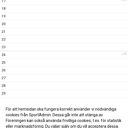
17
18
19
20
21
22
23
v.35
24
25
26
27
28
29
30
v.36
31
För att hemsidan ska fungera korrekt använder vi nödvändiga
cookies från SportAdmin. Dessa går inte att stänga av.
Föreningen kan också använda frivilliga cookies, t.ex. för statistik
eller marknadsföring. Du väljer själv om du vill acceptera dessa.