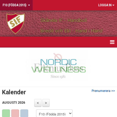
F10 (FÖDDA 2015)
LOGGA IN
Skånela IF - Handboll
Bredd och Elit - Hand i Hand
HEM
NYHETER
KALENDER
MATCHER
Kalender
Prenumerera >>
TRUPPEN
AUGUSTI 2026
BILDGALLERI