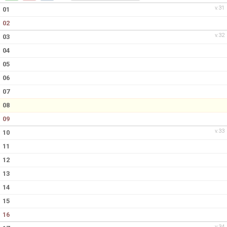
DOKUMENT
v.31
01
02
KONTAKT
v.32
03
04
05
06
07
08
09
v.33
10
11
12
13
14
15
16
v.34