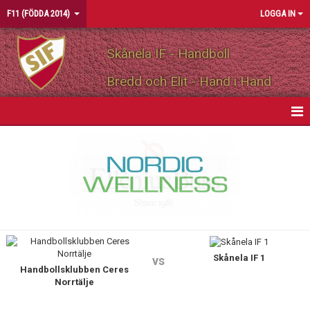
F11 (FÖDDA 2014)
LOGGA IN
Skånela IF - Handboll
Bredd och Elit - Hand i Hand
HEM
NYHETER
KALENDER
MATCHER
Skånela IF 1
TRUPPEN
vs
Handbollsklubben Ceres
Norrtälje
BILDGALLERI