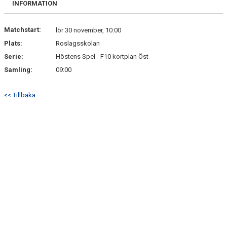
INFORMATION
DOKUMENT
KONTAKT
Matchstart:
lör 30 november, 10:00
Plats:
Roslagsskolan
Serie:
Höstens Spel - F10 kortplan Öst
Samling:
09:00
<< Tillbaka