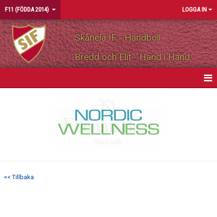
F11 (FÖDDA 2014)
LOGGA IN
Skånela IF - Handboll
Bredd och Elit - Hand i Hand
HEM
NYHETER
KALENDER
MATCHER
<< Tillbaka
TRUPPEN
BILDGALLERI