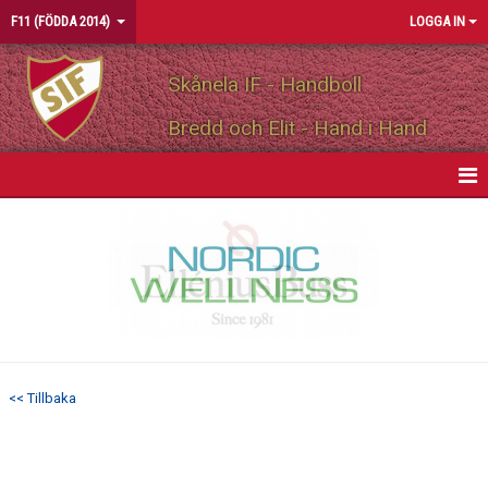
F11 (FÖDDA 2014)
LOGGA IN
Skånela IF - Handboll
Bredd och Elit - Hand i Hand
HEM
NYHETER
KALENDER
MATCHER
<< Tillbaka
TRUPPEN
BILDGALLERI