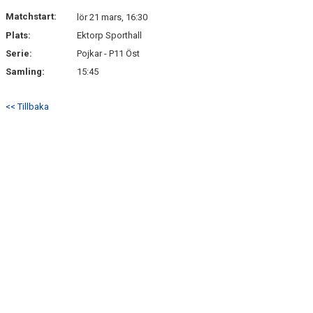
DOKUMENT
Matchstart:
lör 21 mars, 16:30
Plats:
Ektorp Sporthall
KONTAKT
Serie:
Pojkar - P11 Öst
Samling:
15:45
<< Tillbaka