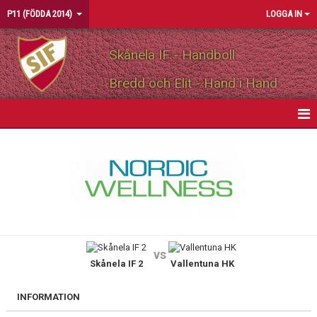
P11 (FÖDDA 2014)
LOGGA IN
Skånela IF - Handboll
Bredd och Elit - Hand i Hand
HEM
NYHETER
KALENDER
MATCHER
vs
Skånela IF 2
Vallentuna HK
TRUPPEN
BILDGALLERI
INFORMATION