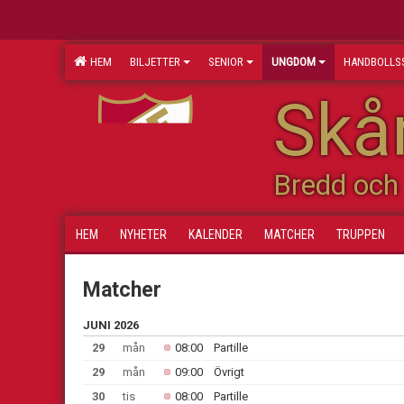
HEM
BILJETTER
SENIOR
UNGDOM
HANDBOLLS
Skån
Bredd och 
HEM
NYHETER
KALENDER
MATCHER
TRUPPEN
Matcher
JUNI 2026
29
mån
08:00
Partille
29
mån
09:00
Övrigt
30
tis
08:00
Partille