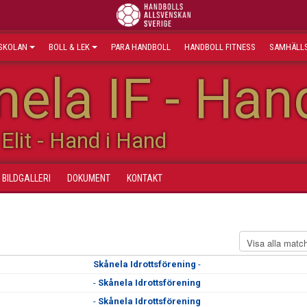
SKOLAN
BOLL & LEK
PARA HANDBOLL
HANDBOLL FITNESS
SAMHÄLLS
ela IF - Han
Elit - Hand i Hand
BILDGALLERI
DOKUMENT
KONTAKT
Skånela Idrottsförening
-
-
Skånela Idrottsförening
-
Skånela Idrottsförening