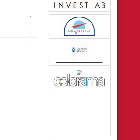
-
-
-
-