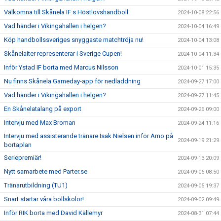
Välkomna till Skånela IF:s Höstlovshandboll.
2024-10-08 22:56
Vad händer i Vikingahallen i helgen?
2024-10-04 16:49
Köp handbollssveriges snyggaste matchtröja nu!
2024-10-04 13:08
Skånelaiter representerar i Sverige Cupen!
2024-10-04 11:34
Inför Ystad IF borta med Marcus Nilsson
2024-10-01 15:35
Nu finns Skånela Gameday-app för nedladdning
2024-09-27 17:00
Vad händer i Vikingahallen i helgen?
2024-09-27 11:45
En Skånelatalang på export
2024-09-26 09:00
Intervju med Max Broman
2024-09-24 11:16
Intervju med assisterande tränare Isak Nielsen inför Amo på
2024-09-19 21:29
bortaplan
Seriepremiär!
2024-09-13 20:09
Nytt samarbete med Parter.se
2024-09-06 08:50
Tränarutbildning (TU1)
2024-09-05 19:37
Snart startar våra bollskolor!
2024-09-02 09:49
Inför RIK borta med David Källemyr
2024-08-31 07:44