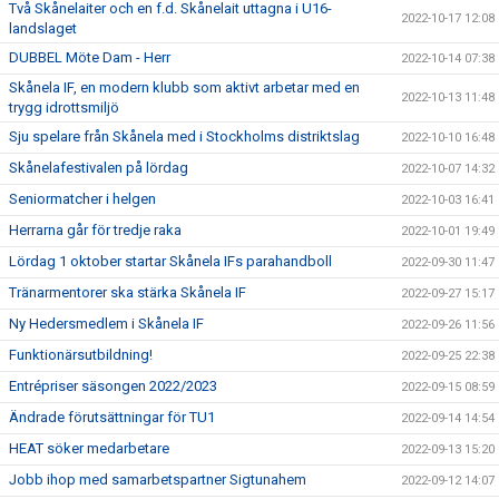
Två Skånelaiter och en f.d. Skånelait uttagna i U16-
2022-10-17 12:08
landslaget
DUBBEL Möte Dam - Herr
2022-10-14 07:38
Skånela IF, en modern klubb som aktivt arbetar med en
2022-10-13 11:48
trygg idrottsmiljö
Sju spelare från Skånela med i Stockholms distriktslag
2022-10-10 16:48
Skånelafestivalen på lördag
2022-10-07 14:32
Seniormatcher i helgen
2022-10-03 16:41
Herrarna går för tredje raka
2022-10-01 19:49
Lördag 1 oktober startar Skånela IFs parahandboll
2022-09-30 11:47
Tränarmentorer ska stärka Skånela IF
2022-09-27 15:17
Ny Hedersmedlem i Skånela IF
2022-09-26 11:56
Funktionärsutbildning!
2022-09-25 22:38
Entrépriser säsongen 2022/2023
2022-09-15 08:59
Ändrade förutsättningar för TU1
2022-09-14 14:54
HEAT söker medarbetare
2022-09-13 15:20
Jobb ihop med samarbetspartner Sigtunahem
2022-09-12 14:07