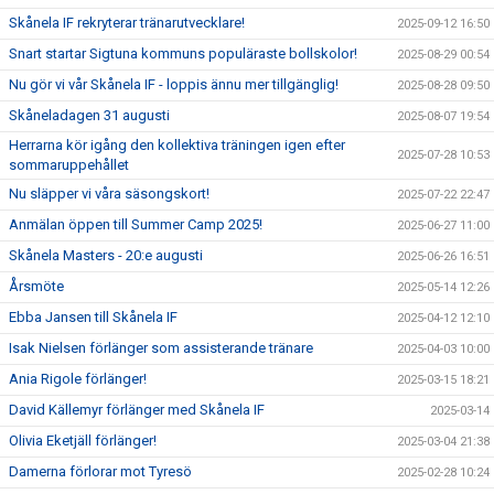
Skånela IF rekryterar tränarutvecklare!
2025-09-12 16:50
Snart startar Sigtuna kommuns populäraste bollskolor!
2025-08-29 00:54
Nu gör vi vår Skånela IF - loppis ännu mer tillgänglig!
2025-08-28 09:50
Skåneladagen 31 augusti
2025-08-07 19:54
Herrarna kör igång den kollektiva träningen igen efter
2025-07-28 10:53
sommaruppehållet
Nu släpper vi våra säsongskort!
2025-07-22 22:47
Anmälan öppen till Summer Camp 2025!
2025-06-27 11:00
Skånela Masters - 20:e augusti
2025-06-26 16:51
Årsmöte
2025-05-14 12:26
Ebba Jansen till Skånela IF
2025-04-12 12:10
Isak Nielsen förlänger som assisterande tränare
2025-04-03 10:00
Ania Rigole förlänger!
2025-03-15 18:21
David Källemyr förlänger med Skånela IF
2025-03-14
Olivia Eketjäll förlänger!
2025-03-04 21:38
Damerna förlorar mot Tyresö
2025-02-28 10:24