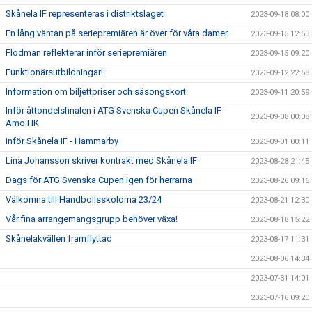
Skånela IF representeras i distriktslaget
2023-09-18 08:00
En lång väntan på seriepremiären är över för våra damer
2023-09-15 12:53
Flodman reflekterar inför seriepremiären
2023-09-15 09:20
Funktionärsutbildningar!
2023-09-12 22:58
Information om biljettpriser och säsongskort
2023-09-11 20:59
Inför åttondelsfinalen i ATG Svenska Cupen Skånela IF-
2023-09-08 00:08
Amo HK
Inför Skånela IF - Hammarby
2023-09-01 00:11
Lina Johansson skriver kontrakt med Skånela IF
2023-08-28 21:45
Dags för ATG Svenska Cupen igen för herrarna
2023-08-26 09:16
Välkomna till Handbollsskolorna 23/24
2023-08-21 12:30
Vår fina arrangemangsgrupp behöver växa!
2023-08-18 15:22
Skånelakvällen framflyttad
2023-08-17 11:31
2023-08-06 14:34
2023-07-31 14:01
2023-07-16 09:20