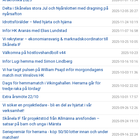
2026-01-01 15:34
Delta i Skånelas stora Jul och Nyårslotteri med dragning på
2025-12-05 20:27
nyårsafton
Idrottsförälder – Med hjärta och hjärna
2025-11-24 10:19
Inför HK Aranäs med Elias Lundstad
2025-11-07 16:58
Vi rekryterar – ekonomiansvarig & marknadskoordinator till
2025-10-25 10:05
Skånela IF
Välkomna på höstlovshandboll v44
2025-10-23
Inför Lugi hemma med Simon Lindberg
2025-10-16 10:16
Vi har tagit pulsen på William Psajd inför morgondagens
2025-10-03 11:36
match mot Vinslövs HK
Dags för hemmamatch i Vikingahallen. Herrarna går för
2025-10-02 22:02
tredje raka på lördag!
Extra årsmöte 22/10
2025-10-01 17:57
Vi söker en projektledare - bli en del av hjärtat i vår
2025-09-26 12:26
verksamhet!
Skånela IF får projektstöd från Allmänna arvsfonden –
2025-09-24 19:13
satsar på barn och unga i Märsta
Seriepremiär för herrarna - köp 50/50 lotter innan och under
2025-09-16 22:24
matchen!