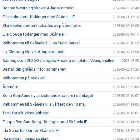
Bonnie Westning skriver A-lagskontrakt
2026-06-16 20:40
Elin Holmstedt förlänger med Skånela IF
2026-06-11 17:16
Styrelseledamöter tackades av på årsmötet
2026-06-09 19:00
Ella Goude förlänger med Skånela IF
2026-06-08 18:14
Välkommen till Skånela IF Lisa Frelin Sarvall
2026-06-05 10:52
Liv Clefberg skriver A-lagskontrakt
2026-06-02 13:50
Säsongskort 2026/27 släppta – säkra din plats i Vikingahallen!
2026-05-25
Beställ din grillåda inför sommaren!
2026-05-22 11:25
Välkommen på skokväll!
2026-05-21 12:10
Årsmöte
2026-05-13 09:04
Sofia Kou Aune ny assisterande tränare i damlaget
2026-05-07 10:07
Välkommen till Skånela IF:s vårfest den 13 maj!
2026-05-04 14:05
Tack för allt Vilma Wiberg!
2026-05-04 13:07
Filippa Ryd Sandberg förlänger med Skånela IF
2026-04-30 14:29
Ida Schaffer klar för Skånela IF!
2026-04-28 17:12
Parabollen i Vikingahallen!
2026-04-17 08:59