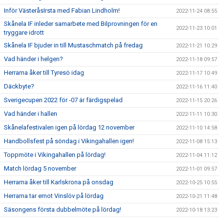
Inför VästeråsIrsta med Fabian Lindholm!
2022-11-24 08:55
Skånela IF inleder samarbete med Bilprovningen för en
2022-11-23 10:01
tryggare idrott
Skånela IF bjuder in till Mustaschmatch på fredag
2022-11-21 10:29
Vad händer i helgen?
2022-11-18 09:57
Herrarna åker till Tyresö idag
2022-11-17 10:49
Däckbyte?
2022-11-16 11:40
Sverigecupen 2022 för -07 är färdigspelad
2022-11-15 20:26
Vad händer i hallen
2022-11-11 10:30
Skånelafestivalen igen på lördag 12 november
2022-11-10 14:58
Handbollsfest på söndag i Vikingahallen igen!
2022-11-08 15:13
Toppmöte i Vikingahallen på lördag!
2022-11-04 11:12
Match lördag 5 november
2022-11-01 09:57
Herrarna åker till Karlskrona på onsdag
2022-10-25 10:55
Herrarna tar emot Vinslöv på lördag
2022-10-21 11:48
Säsongens första dubbelmöte på lördag!
2022-10-18 13:23