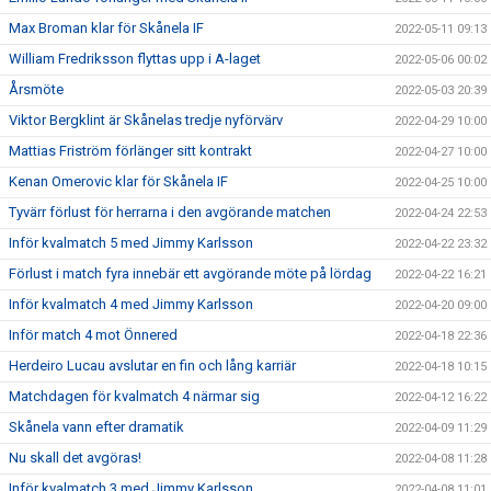
Max Broman klar för Skånela IF
2022-05-11 09:13
William Fredriksson flyttas upp i A-laget
2022-05-06 00:02
Årsmöte
2022-05-03 20:39
Viktor Bergklint är Skånelas tredje nyförvärv
2022-04-29 10:00
Mattias Friström förlänger sitt kontrakt
2022-04-27 10:00
Kenan Omerovic klar för Skånela IF
2022-04-25 10:00
Tyvärr förlust för herrarna i den avgörande matchen
2022-04-24 22:53
Inför kvalmatch 5 med Jimmy Karlsson
2022-04-22 23:32
Förlust i match fyra innebär ett avgörande möte på lördag
2022-04-22 16:21
Inför kvalmatch 4 med Jimmy Karlsson
2022-04-20 09:00
Inför match 4 mot Önnered
2022-04-18 22:36
Herdeiro Lucau avslutar en fin och lång karriär
2022-04-18 10:15
Matchdagen för kvalmatch 4 närmar sig
2022-04-12 16:22
Skånela vann efter dramatik
2022-04-09 11:29
Nu skall det avgöras!
2022-04-08 11:28
Inför kvalmatch 3 med Jimmy Karlsson
2022-04-08 11:01