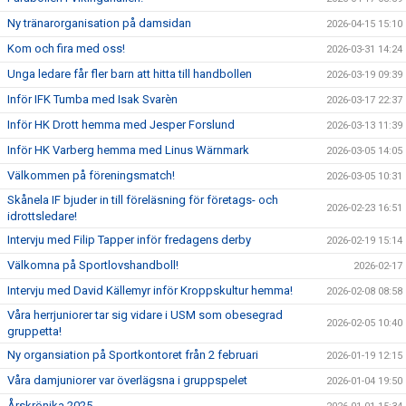
Ny tränarorganisation på damsidan
2026-04-15 15:10
Kom och fira med oss!
2026-03-31 14:24
Unga ledare får fler barn att hitta till handbollen
2026-03-19 09:39
Inför IFK Tumba med Isak Svarèn
2026-03-17 22:37
Inför HK Drott hemma med Jesper Forslund
2026-03-13 11:39
Inför HK Varberg hemma med Linus Wärnmark
2026-03-05 14:05
Välkommen på föreningsmatch!
2026-03-05 10:31
Skånela IF bjuder in till föreläsning för företags- och
2026-02-23 16:51
idrottsledare!
Intervju med Filip Tapper inför fredagens derby
2026-02-19 15:14
Välkomna på Sportlovshandboll!
2026-02-17
Intervju med David Källemyr inför Kroppskultur hemma!
2026-02-08 08:58
Våra herrjuniorer tar sig vidare i USM som obesegrad
2026-02-05 10:40
gruppetta!
Ny organsiation på Sportkontoret från 2 februari
2026-01-19 12:15
Våra damjuniorer var överlägsna i gruppspelet
2026-01-04 19:50
Årskrönika 2025