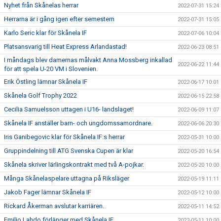
Nyhet från Skånelas herrar
2022-07-31 15:24
Herrarna är i gång igen efter semestern
2022-07-31 15:05
Karlo Seric klar för Skånela IF
2022-07-06 10:04
Platsansvarig till Heat Express Arlandastad!
2022-06-23 08:51
I måndags blev damernas målvakt Anna Mossberg inkallad
2022-06-22 11:44
för att spela U-20 VM i Slovenien.
Erik Östling lämnar Skånela IF
2022-06-17 10:01
Skånela Golf Trophy 2022
2022-06-15 22:58
Cecilia Samuelsson uttagen i U16- landslaget!
2022-06-09 11:07
Skånela IF anställer barn- och ungdomssamordnare.
2022-06-06 20:30
Iris Ganibegovic klar för Skånela IF:s herrar
2022-05-31 10:00
Gruppindelning till ATG Svenska Cupen är klar
2022-05-20 16:54
Skånela skriver lärlingskontrakt med två A-pojkar.
2022-05-20 10:00
Många Skånelaspelare uttagna på Riksläger
2022-05-19 11:11
Jakob Fager lämnar Skånela IF
2022-05-12 10:00
Rickard Åkerman avslutar karriären.
2022-05-11 14:52
Emilio Lahdo förlänger med Skånela IF
2022-05-11 10:00