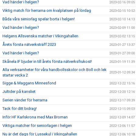
Vad händer i helgen?
2023-02-16 09:05
Viktig match för herrarna om kvalplatsen på lördag
2023-02-15 10:52
Båda våra seniorlag spelar borta i helgen!
2023-02-10 14:13
Vad händer i helgen?
2023-02-09 11:00
Helgens Allsvenska matcher i Vikingahallen
2023-02-02 13:15
Årets första nätverksträff 2023
2023-01-27 13:37
Vad händer i helgen?
2023-01-27 09:00
Skånela IF bjuder in till årets första nätverksfrukost!
2023-01-19 11:39
Alla verksamheter för våra handbollsskolor och Boll och lek
2023-01-12 09:34
startar vecka 2
Sigge & Maggans Minnesfond
2022-12-22 15:16
Jultider på kansliet
2022-12-20 12:16
Serien vänder för herrarna
2022-12-17 09:39
Tack för ditt bidrag!
2022-12-15 09:03
Inför HF Karlskrona med Max Broman
2022-12-09 14:07
Viktiga matcher för seniorlagen i helgen
2022-12-06 11:57
Nu är det dags för Lussekul i Vikingahallen
2022-12-06 10:18