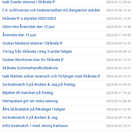
Isak Svarén stannar i Skånela IF
2023-07-12 09:06
F.d. ordförande och hedersmedlem KG Bergström avliden
2023-07-06 12:44
Skånela IF:s styrelse 2023/2024
2023-06-22 13:23
Glöm inte Årsmötet den 13 juni
2023-05-31 16:38
Årsmöte den 13 juni
2023-05-17 09:03
Gustav Näslund stannar i Skånela IF
2023-05-09 10:41
Tre lag från Skånela i steg 5 under helgen
2023-05-05 09:13
Gusten Montonen klar för Skånela IF
2023-05-01 12:51
Skånela Sommarhandbollsskola
2023-04-25 10:47
Isak Nielsen söker revansch och förlänger med Skånela IF
2023-04-24 10:47
Se kvalmatch 5 på Anders & Jag på fredag
2023-04-19 09:33
Biljetter till matchen på fredag
2023-04-17 16:35
Herrspelare gör sin sista säsong
2023-04-14 08:45
Åtta Skånelaiter på Riksläger i helgen
2023-04-13 22:35
Se kvalmatch 3 på Anders & Jag
2023-04-09 12:30
Inför kvalmatch 1 med Jimmy Karlsson
2023-04-02 23:51