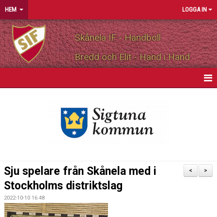
HEM
LOGGA IN
Skånela IF - Handboll
Bredd och Elit - Hand i Hand
HEM
NYHETER
OM FÖRENINGEN
MEDLEMSINFO
Sju spelare från Skånela med i
<
>
PARTNERS
Stockholms distriktslag
2022-10-10 16:48
MATCHER