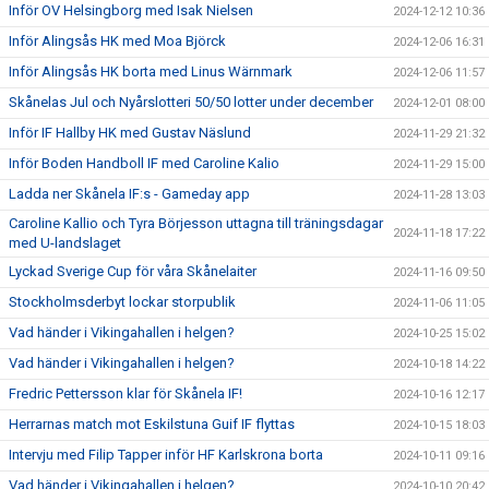
Inför OV Helsingborg med Isak Nielsen
2024-12-12 10:36
Inför Alingsås HK med Moa Björck
2024-12-06 16:31
Inför Alingsås HK borta med Linus Wärnmark
2024-12-06 11:57
Skånelas Jul och Nyårslotteri 50/50 lotter under december
2024-12-01 08:00
Inför IF Hallby HK med Gustav Näslund
2024-11-29 21:32
Inför Boden Handboll IF med Caroline Kalio
2024-11-29 15:00
Ladda ner Skånela IF:s - Gameday app
2024-11-28 13:03
Caroline Kallio och Tyra Börjesson uttagna till träningsdagar
2024-11-18 17:22
med U-landslaget
Lyckad Sverige Cup för våra Skånelaiter
2024-11-16 09:50
Stockholmsderbyt lockar storpublik
2024-11-06 11:05
Vad händer i Vikingahallen i helgen?
2024-10-25 15:02
Vad händer i Vikingahallen i helgen?
2024-10-18 14:22
Fredric Pettersson klar för Skånela IF!
2024-10-16 12:17
Herrarnas match mot Eskilstuna Guif IF flyttas
2024-10-15 18:03
Intervju med Filip Tapper inför HF Karlskrona borta
2024-10-11 09:16
Vad händer i Vikingahallen i helgen?
2024-10-10 20:42