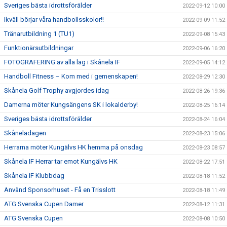
Sveriges bästa idrottsförälder
2022-09-12 10:00
Ikväll börjar våra handbollsskolor!!
2022-09-09 11:52
Tränarutbildning 1 (TU1)
2022-09-08 15:43
Funktionärsutbildningar
2022-09-06 16:20
FOTOGRAFERING av alla lag i Skånela IF
2022-09-05 14:12
Handboll Fitness – Kom med i gemenskapen!
2022-08-29 12:30
Skånela Golf Trophy avgjordes idag
2022-08-26 19:36
Damerna möter Kungsängens SK i lokalderby!
2022-08-25 16:14
Sveriges bästa idrottsförälder
2022-08-24 16:04
Skåneladagen
2022-08-23 15:06
Herrarna möter Kungälvs HK hemma på onsdag
2022-08-23 08:57
Skånela IF Herrar tar emot Kungälvs HK
2022-08-22 17:51
Skånela IF Klubbdag
2022-08-18 11:52
Använd Sponsorhuset - Få en Trisslott
2022-08-18 11:49
ATG Svenska Cupen Damer
2022-08-12 11:31
ATG Svenska Cupen
2022-08-08 10:50