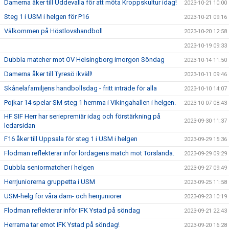
Damerna åker till Uddevalla för att möta Kroppskultur idag!
2023-10-21 10:00
Steg 1 i USM i helgen för P16
2023-10-21 09:16
Välkommen på Höstlovshandboll
2023-10-20 12:58
2023-10-19 09:33
Dubbla matcher mot OV Helsingborg imorgon Söndag
2023-10-14 11:50
Damerna åker till Tyresö ikväll!
2023-10-11 09:46
Skånelafamiljens handbollsdag - fritt inträde för alla
2023-10-10 14:07
Pojkar 14 spelar SM steg 1 hemma i Vikingahallen i helgen.
2023-10-07 08:43
HF SIF Herr har seriepremiär idag och förstärkning på
2023-09-30 11:37
ledarsidan
F16 åker till Uppsala för steg 1 i USM i helgen
2023-09-29 15:36
Flodman reflekterar inför lördagens match mot Torslanda.
2023-09-29 09:29
Dubbla seniormatcher i helgen
2023-09-27 09:49
Herrjuniorerna gruppetta i USM
2023-09-25 11:58
USM-helg för våra dam- och herrjuniorer
2023-09-23 10:19
Flodman reflekterar inför IFK Ystad på söndag
2023-09-21 22:43
Herrarna tar emot IFK Ystad på söndag!
2023-09-20 16:28