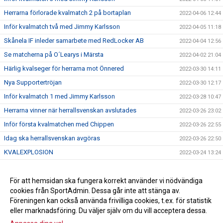
Herrarna förlorade kvalmatch 2 på bortaplan
2022-04-06 12:44
Inför kvalmatch två med Jimmy Karlsson
2022-04-05 11:18
Skånela IF inleder samarbete med RedLocker AB
2022-04-04 12:56
Se matcherna på O´Learys i Märsta
2022-04-02 21:04
Härlig kvalseger för herrarna mot Önnered
2022-03-30 14:11
Nya Supportertröjan
2022-03-30 12:17
Inför kvalmatch 1 med Jimmy Karlsson
2022-03-28 10:47
Herrarna vinner när herrallsvenskan avslutades
2022-03-26 23:02
Inför första kvalmatchen med Chippen
2022-03-26 22:55
Idag ska herrallsvenskan avgöras
2022-03-26 22:50
KVALEXPLOSION
2022-03-24 13:24
Herrarna klara för kval till Handbollsligan
2022-03-23 13:57
Anna Mossberg förlänger med Skånela IF
För att hemsidan ska fungera korrekt använder vi nödvändiga
2022-03-15 10:13
cookies från SportAdmin. Dessa går inte att stänga av.
Alexandra Schaerlund skriver nytt!
2022-03-11 10:15
Föreningen kan också använda frivilliga cookies, t.ex. för statistik
eller marknadsföring. Du väljer själv om du vill acceptera dessa.