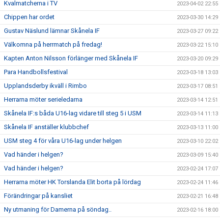
Kvalmatcherna i TV
2023-04-02 22:55
Chippen har ordet
2023-03-30 14:29
Gustav Näslund lämnar Skånela IF
2023-03-27 09:22
Välkomna på herrmatch på fredag!
2023-03-22 15:10
Kapten Anton Nilsson förlänger med Skånela IF
2023-03-20 09:29
Para Handbollsfestival
2023-03-18 13:03
Upplandsderby ikväll i Rimbo
2023-03-17 08:51
Herrarna möter serieledarna
2023-03-14 12:51
Skånela IF:s båda U16-lag vidare till steg 5 i USM
2023-03-14 11:13
Skånela IF anställer klubbchef
2023-03-13 11:00
USM steg 4 för våra U16-lag under helgen
2023-03-10 22:02
Vad händer i helgen?
2023-03-09 15:40
Vad händer i helgen?
2023-02-24 17:07
Herrarna möter HK Torslanda Elit borta på lördag
2023-02-24 11:46
Förändringar på kansliet
2023-02-21 16:48
Ny utmaning för Damerna på söndag..
2023-02-16 18:00