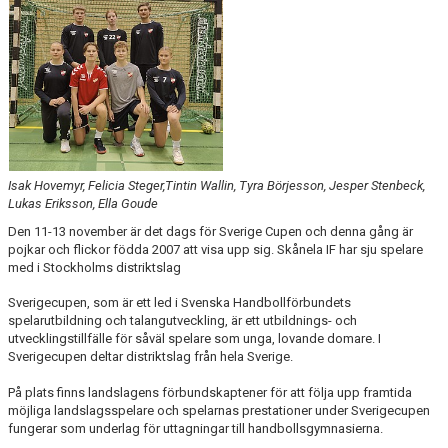
KALENDER
KONTAKT LAG
DOMARE/FUNKTIONÄRER
DOKUMENT
Isak Hovemyr, Felicia Steger,Tintin Wallin, Tyra Börjesson, Jesper Stenbeck,
LÄNKAR
Lukas Eriksson, Ella Goude
Den 11-13 november är det dags för Sverige Cupen och denna gång är
KORTPLANSSPELEN
pojkar och flickor födda 2007 att visa upp sig. Skånela IF har sju spelare
med i Stockholms distriktslag
Sverigecupen, som är ett led i Svenska Handbollförbundets
spelarutbildning och talangutveckling, är ett utbildnings- och
utvecklingstillfälle för såväl spelare som unga, lovande domare. I
Sverigecupen deltar distriktslag från hela Sverige.
På plats finns landslagens förbundskaptener för att följa upp framtida
möjliga landslagsspelare och spelarnas prestationer under Sverigecupen
fungerar som underlag för uttagningar till handbollsgymnasierna.