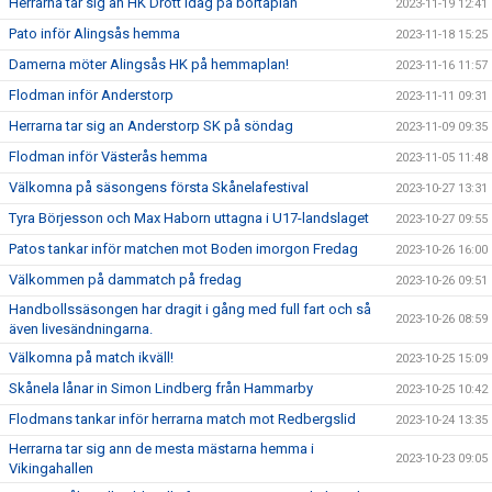
Herrarna tar sig an HK Drott idag på bortaplan
2023-11-19 12:41
Pato inför Alingsås hemma
2023-11-18 15:25
Damerna möter Alingsås HK på hemmaplan!
2023-11-16 11:57
Flodman inför Anderstorp
2023-11-11 09:31
Herrarna tar sig an Anderstorp SK på söndag
2023-11-09 09:35
Flodman inför Västerås hemma
2023-11-05 11:48
Välkomna på säsongens första Skånelafestival
2023-10-27 13:31
Tyra Börjesson och Max Haborn uttagna i U17-landslaget
2023-10-27 09:55
Patos tankar inför matchen mot Boden imorgon Fredag
2023-10-26 16:00
Välkommen på dammatch på fredag
2023-10-26 09:51
Handbollssäsongen har dragit i gång med full fart och så
2023-10-26 08:59
även livesändningarna.
Välkomna på match ikväll!
2023-10-25 15:09
Skånela lånar in Simon Lindberg från Hammarby
2023-10-25 10:42
Flodmans tankar inför herrarna match mot Redbergslid
2023-10-24 13:35
Herrarna tar sig ann de mesta mästarna hemma i
2023-10-23 09:05
Vikingahallen