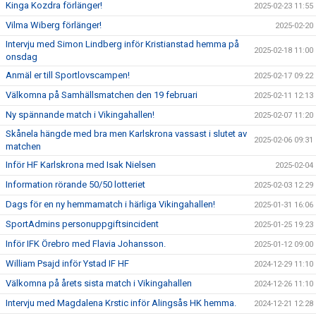
Kinga Kozdra förlänger!
2025-02-23 11:55
Vilma Wiberg förlänger!
2025-02-20
Intervju med Simon Lindberg inför Kristianstad hemma på
2025-02-18 11:00
onsdag
Anmäl er till Sportlovscampen!
2025-02-17 09:22
Välkomna på Samhällsmatchen den 19 februari
2025-02-11 12:13
Ny spännande match i Vikingahallen!
2025-02-07 11:20
Skånela hängde med bra men Karlskrona vassast i slutet av
2025-02-06 09:31
matchen
Inför HF Karlskrona med Isak Nielsen
2025-02-04
Information rörande 50/50 lotteriet
2025-02-03 12:29
Dags för en ny hemmamatch i härliga Vikingahallen!
2025-01-31 16:06
SportAdmins personuppgiftsincident
2025-01-25 19:23
Inför IFK Örebro med Flavia Johansson.
2025-01-12 09:00
William Psajd inför Ystad IF HF
2024-12-29 11:10
Välkomna på årets sista match i Vikingahallen
2024-12-26 11:10
Intervju med Magdalena Krstic inför Alingsås HK hemma.
2024-12-21 12:28