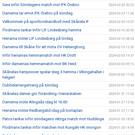
Sara inför Söndagens match mot IFK Örebro
2024-02-24 20:22
Damerna tar emot IFK Örebro på söndag
2024-02-23 11:06
Välkommen på sportlovshandboll med Skånela IF
2024-02-20 10:07
Flodmans tankar Inför LIF Lindesberg hemma
2024-02-16 20:50
Herrarna möter LIF Lindesberg på lördag
2024-02-16 08:53
Damerna till Skåne för att möta OV Helsingborg
2024-02-10 12:20
Inför herrarnas hemmamatch mot HK Drott
2024-02-03 19:37
Inför damernas hemmamatch mot BK Heid
2024-02-03 09:15
Skånelas herrjuniorer spelar steg 3 hemma i Vikingahallen i
2024-02-02 17:42
helgen!
Dubbelarrangemang på söndag
2024-02-01 10:44
Skånelas damer gör förändring i tränarstaben
2024-01-31 11:02
Damerna möte Alingsås idag kl 16:00
2024-01-27 13:56
Herrarna möter Redbergslid idag på bortaplan
2024-01-27 11:35
Patos tankar inför söndagens viktiga match mot Huddinge
2024-01-20 18:55
Flodmans tankar inför matchen mot Kungälv HK imorgon
2024-01-20 14:54