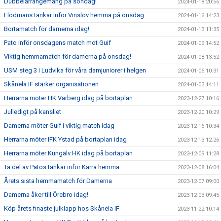
Dubbelarrangemang på söndag!
2024-01-18 20:56
Flodmans tankar inför Vinslöv hemma på onsdag
2024-01-16 14:23
Bortamatch för damerna idag!
2024-01-13 11:35
Pato inför onsdagens match mot Guif
2024-01-09 14:52
Viktig hemmamatch för damerna på onsdag!
2024-01-08 13:52
USM steg 3 i Ludvika för våra damjuniorer i helgen
2024-01-06 10:31
Skånela IF stärker organisationen
2024-01-03 14:11
Herrarna möter HK Varberg idag på bortaplan
2023-12-27 10:16
Julledigt på kansliet
2023-12-20 10:29
Damerna möter Guif i viktig match idag
2023-12-16 10:34
Herrarna möter IFK Ystad på bortaplan idag
2023-12-13 12:26
Herrarna möter Kungälv HK idag på bortaplan
2023-12-09 11:28
Ta del av Patos tankar inför Kärra hemma
2023-12-08 16:04
Årets sista hemmamatch för Damerna
2023-12-07 09:00
Damerna åker till Örebro idag!
2023-12-03 09:45
Köp årets finaste julklapp hos Skånela IF
2023-11-22 10:14