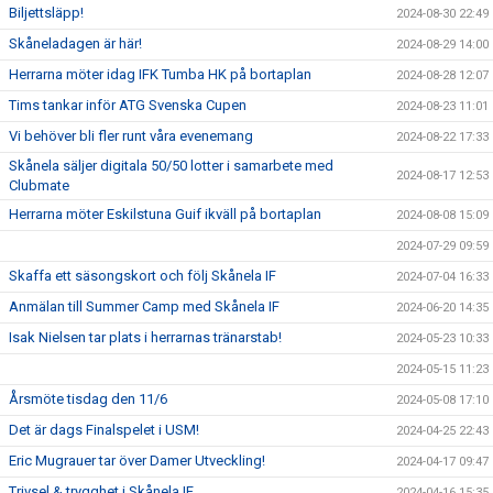
Biljettsläpp!
2024-08-30 22:49
Skåneladagen är här!
2024-08-29 14:00
Herrarna möter idag IFK Tumba HK på bortaplan
2024-08-28 12:07
Tims tankar inför ATG Svenska Cupen
2024-08-23 11:01
Vi behöver bli fler runt våra evenemang
2024-08-22 17:33
Skånela säljer digitala 50/50 lotter i samarbete med
2024-08-17 12:53
Clubmate
Herrarna möter Eskilstuna Guif ikväll på bortaplan
2024-08-08 15:09
2024-07-29 09:59
Skaffa ett säsongskort och följ Skånela IF
2024-07-04 16:33
Anmälan till Summer Camp med Skånela IF
2024-06-20 14:35
Isak Nielsen tar plats i herrarnas tränarstab!
2024-05-23 10:33
2024-05-15 11:23
Årsmöte tisdag den 11/6
2024-05-08 17:10
Det är dags Finalspelet i USM!
2024-04-25 22:43
Eric Mugrauer tar över Damer Utveckling!
2024-04-17 09:47
Trivsel & trygghet i Skånela IF
2024-04-16 15:35