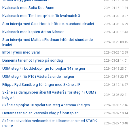
Kvalsnack med Sofia Kou Aune
2024-04-13 11:24
Kvalsnack med Tim Lindqvist inför kvalmatch 3
2024-04-09 10:07
Stor intervju med Sara Hornö inför det stundande kvalet
2024-04-05 16:29
Kvalsnack med kapten Anton Nilsson
2024-04-05 11:43
Stor intervju med Mattias Flodman inför det stundande
2024-03-29 08:15
kvalet
Inför Tyresö med Sara!
2024-03-23 12:59
Damerna tar emot Tyresö på söndag
2024-03-21 14:01
USM steg 4 i Löddeköpinge för pojkar 14 i helgen
2024-03-15 23:01
USM steg 4 för F16 i Västerås under helgen
2024-03-15 22:57
Filippa Ryd Sandberg förlänger med Skånela IF
2024-03-12 16:27
Skånelas damjuniorer åker till Västerås för steg 4 i USM i
2024-03-08 22:21
helgen!
Skånelas pojkar 16 spelar SM steg 4 hemma i helgen
2024-03-08 17:16
Herrarna tar sig an Västerås idag på bortaplan!
2024-03-02 10:14
Skånela utvecklar verksamheten tillsammans med STARK
2024-02-27 13:48
FYSIO!