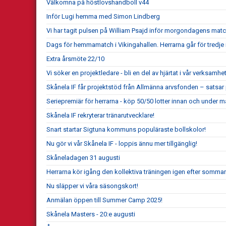
Välkomna på höstlovshandboll v44
Inför Lugi hemma med Simon Lindberg
Vi har tagit pulsen på William Psajd inför morgondagens mat
Dags för hemmamatch i Vikingahallen. Herrarna går för tredje 
Extra årsmöte 22/10
Vi söker en projektledare - bli en del av hjärtat i vår verksamhet
Skånela IF får projektstöd från Allmänna arvsfonden – satsar
Seriepremiär för herrarna - köp 50/50 lotter innan och under m
Skånela IF rekryterar tränarutvecklare!
Snart startar Sigtuna kommuns populäraste bollskolor!
Nu gör vi vår Skånela IF - loppis ännu mer tillgänglig!
Skåneladagen 31 augusti
Herrarna kör igång den kollektiva träningen igen efter somma
Nu släpper vi våra säsongskort!
Anmälan öppen till Summer Camp 2025!
Skånela Masters - 20:e augusti