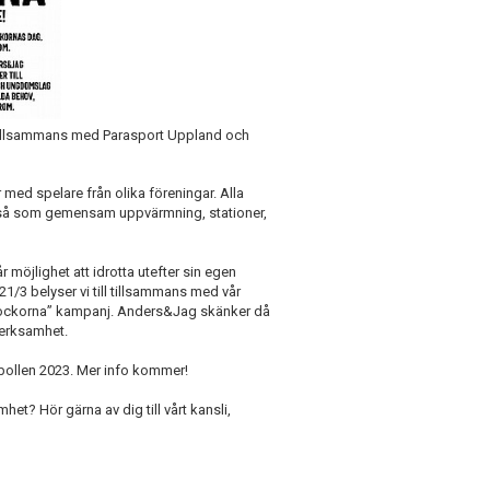
 tillsammans med Parasport Uppland och
med spelare från olika föreningar. Alla
gar så som gemensam uppvärmning, stationer,
r möjlighet att idrotta utefter sin egen
1/3 belyser vi till tillsammans med vår
Sockorna” kampanj. Anders&Jag skänker då
verksamhet.
abollen 2023. Mer info kommer!
t? Hör gärna av dig till vårt kansli,