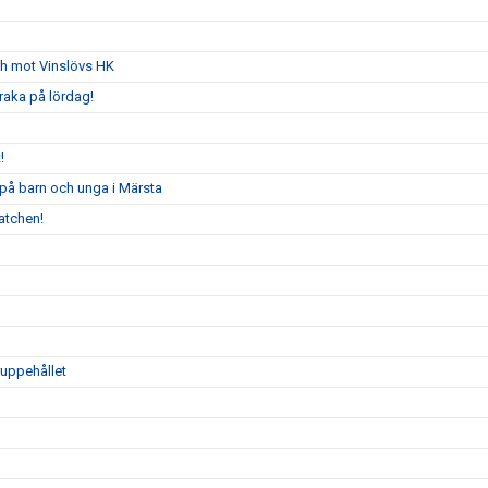
ch mot Vinslövs HK
raka på lördag!
!
 på barn och unga i Märsta
atchen!
ruppehållet