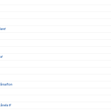
dare!
a!
yårsafton
ånela IF