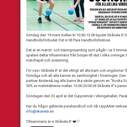
Söndag den 19 mars mellan kl 10:00-13:00 bjuder Skånela IF
Handbollsförbudet Öst in till Para Handbollsfestival.
Det är en match- och träningssamling som pågår i ca 3 timmar 
spelare deltar tillsammans från början till slut i olika övnin
matchspel och avslutning.
För oss i Skånela IF är det viktigt att alla barn och ungdomar få
förmåga och att alla känner en samhörighet i föreningen. Den 2
partner Anders&Jag alla barns lika värde genom en ”Rocka 
50% av matintäkterna mellan 15:00-20:00 till Skånela IF’s para
Söndagen den 23 april är det Cuppremiär i Vikingahallen, Par
Har du frågor gällande parahandboll och vår Upp&Ner verksamhe
info@skanela.se
Tillsammans är vi Skånela IF ❤️🤍