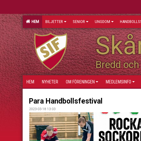
HEM
BILJETTER
SENIOR
UNGDOM
HANDBOLLS
Skån
Bredd och 
HEM
NYHETER
OM FÖRENINGEN
MEDLEMSINFO
Para Handbollsfestival
2023-03-18 13:03