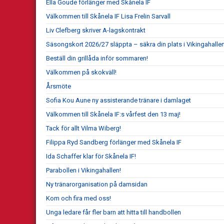
Ella Goude förlänger med Skånela IF
Välkommen till Skånela IF Lisa Frelin Sarvall
Liv Clefberg skriver A-lagskontrakt
Säsongskort 2026/27 släppta – säkra din plats i Vikingahallen
Beställ din grillåda inför sommaren!
Välkommen på skokväll!
Årsmöte
Sofia Kou Aune ny assisterande tränare i damlaget
Välkommen till Skånela IF:s vårfest den 13 maj!
Tack för allt Vilma Wiberg!
Filippa Ryd Sandberg förlänger med Skånela IF
Ida Schaffer klar för Skånela IF!
Parabollen i Vikingahallen!
Ny tränarorganisation på damsidan
Kom och fira med oss!
Unga ledare får fler barn att hitta till handbollen