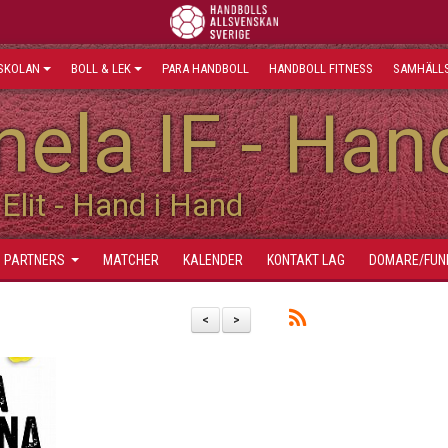
SKOLAN
BOLL & LEK
PARA HANDBOLL
HANDBOLL FITNESS
SAMHÄLLS
ela IF - Han
Elit - Hand i Hand
PARTNERS
MATCHER
KALENDER
KONTAKT LAG
DOMARE/FUN
<
>