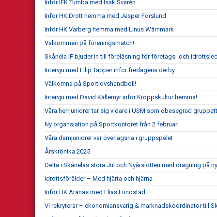
Inför IFK Tumba med Isak Svarèn
Inför HK Drott hemma med Jesper Forslund
Inför HK Varberg hemma med Linus Wärnmark
Välkommen på föreningsmatch!
Skånela IF bjuder in till föreläsning för företags- och idrottsle
Intervju med Filip Tapper inför fredagens derby
Välkomna på Sportlovshandboll!
Intervju med David Källemyr inför Kroppskultur hemma!
Våra herrjuniorer tar sig vidare i USM som obesegrad gruppett
Ny organsiation på Sportkontoret från 2 februari
Våra damjuniorer var överlägsna i gruppspelet
Årskrönika 2025
Delta i Skånelas stora Jul och Nyårslotteri med dragning på n
Idrottsförälder – Med hjärta och hjärna
Inför HK Aranäs med Elias Lundstad
Vi rekryterar – ekonomiansvarig & marknadskoordinator till Sk