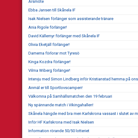
Årsmöte
Ebba Jansen till Skånela IF
Isak Nielsen förlänger som assisterande tränare
Ania Rigole förlänger!
David Källemyr förlänger med Skånela IF
Olivia Eketjäll förlänger!
Damerna förlorar mot Tyresö
Kinga Kozdra förlänger!
Vilma Wiberg förlänger!
Intervju med Simon Lindberg inför Kristianstad hemma på on
Anmäl er till Sportlovscampen!
Välkomna på Samhällsmatchen den 19 februari
Ny spännande match i Vikingahallen!
Skånela hängde med bra men Karlskrona vassast i slutet av 
Inför HF Karlskrona med Isak Nielsen
Information rörande 50/50 lotteriet