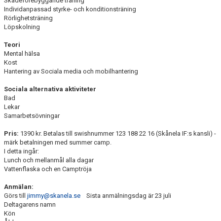
Skadeförebyggande träning
Individanpassad styrke- och konditionsträning
Rörlighetsträning
Löpskolning
Teori
Mental hälsa
Kost
Hantering av Sociala media och mobilhantering
Sociala alternativa aktiviteter
Bad
Lekar
Samarbetsövningar
Pris:
1390 kr. Betalas till swishnummer 123 188 22 16 (Skånela IF:s kansli) -
märk betalningen med summer camp.
I detta ingår:
Lunch och mellanmål alla dagar
Vattenflaska och en Camptröja
Anmälan:
Görs till
jimmy@skanela.se
Sista anmälningsdag är 23 juli
Deltagarens namn
Kön