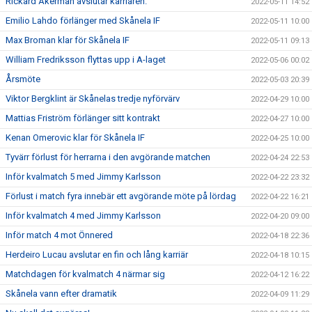
Rickard Åkerman avslutar karriären.
2022-05-11 14:52
Emilio Lahdo förlänger med Skånela IF
2022-05-11 10:00
Max Broman klar för Skånela IF
2022-05-11 09:13
William Fredriksson flyttas upp i A-laget
2022-05-06 00:02
Årsmöte
2022-05-03 20:39
Viktor Bergklint är Skånelas tredje nyförvärv
2022-04-29 10:00
Mattias Friström förlänger sitt kontrakt
2022-04-27 10:00
Kenan Omerovic klar för Skånela IF
2022-04-25 10:00
Tyvärr förlust för herrarna i den avgörande matchen
2022-04-24 22:53
Inför kvalmatch 5 med Jimmy Karlsson
2022-04-22 23:32
Förlust i match fyra innebär ett avgörande möte på lördag
2022-04-22 16:21
Inför kvalmatch 4 med Jimmy Karlsson
2022-04-20 09:00
Inför match 4 mot Önnered
2022-04-18 22:36
Herdeiro Lucau avslutar en fin och lång karriär
2022-04-18 10:15
Matchdagen för kvalmatch 4 närmar sig
2022-04-12 16:22
Skånela vann efter dramatik
2022-04-09 11:29