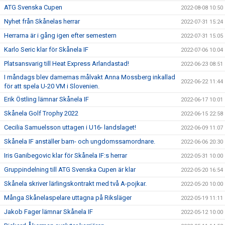
ATG Svenska Cupen
2022-08-08 10:50
Nyhet från Skånelas herrar
2022-07-31 15:24
Herrarna är i gång igen efter semestern
2022-07-31 15:05
Karlo Seric klar för Skånela IF
2022-07-06 10:04
Platsansvarig till Heat Express Arlandastad!
2022-06-23 08:51
I måndags blev damernas målvakt Anna Mossberg inkallad
2022-06-22 11:44
för att spela U-20 VM i Slovenien.
Erik Östling lämnar Skånela IF
2022-06-17 10:01
Skånela Golf Trophy 2022
2022-06-15 22:58
Cecilia Samuelsson uttagen i U16- landslaget!
2022-06-09 11:07
Skånela IF anställer barn- och ungdomssamordnare.
2022-06-06 20:30
Iris Ganibegovic klar för Skånela IF:s herrar
2022-05-31 10:00
Gruppindelning till ATG Svenska Cupen är klar
2022-05-20 16:54
Skånela skriver lärlingskontrakt med två A-pojkar.
2022-05-20 10:00
Många Skånelaspelare uttagna på Riksläger
2022-05-19 11:11
Jakob Fager lämnar Skånela IF
2022-05-12 10:00