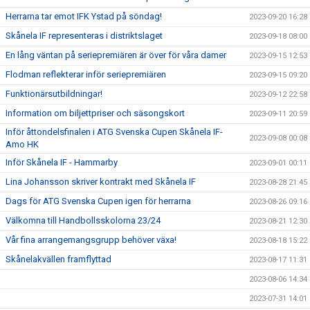
Herrarna tar emot IFK Ystad på söndag!
2023-09-20 16:28
Skånela IF representeras i distriktslaget
2023-09-18 08:00
En lång väntan på seriepremiären är över för våra damer
2023-09-15 12:53
Flodman reflekterar inför seriepremiären
2023-09-15 09:20
Funktionärsutbildningar!
2023-09-12 22:58
Information om biljettpriser och säsongskort
2023-09-11 20:59
Inför åttondelsfinalen i ATG Svenska Cupen Skånela IF-
2023-09-08 00:08
Amo HK
Inför Skånela IF - Hammarby
2023-09-01 00:11
Lina Johansson skriver kontrakt med Skånela IF
2023-08-28 21:45
Dags för ATG Svenska Cupen igen för herrarna
2023-08-26 09:16
Välkomna till Handbollsskolorna 23/24
2023-08-21 12:30
Vår fina arrangemangsgrupp behöver växa!
2023-08-18 15:22
Skånelakvällen framflyttad
2023-08-17 11:31
2023-08-06 14:34
2023-07-31 14:01