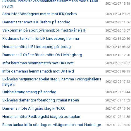
Skånela utvecklar verksamheten tillsammans med STARK
2024-02-27 13:48
FYSIO!
Sara inför Söndagens match mot IFK Örebro
2024-02-24 20:22
Damerna tar emot IFK Örebro på söndag
2024-02-23 11:06
Välkommen på sportlovshandboll med Skånela IF
2024-02-20 10:07
Flodmans tankar Inför LIF Lindesberg hemma
2024-02-16 20:50
Herrarna möter LIF Lindesberg på lördag
2024-02-16 08:53
Damerna till Skåne för att möta OV Helsingborg
2024-02-10 12:20
Inför herrarnas hemmamatch mot HK Drott
2024-02-03 19:37
Inför damernas hemmamatch mot BK Heid
2024-02-03 09:15
Skånelas herrjuniorer spelar steg 3 hemma i Vikingahallen i
2024-02-02 17:42
helgen!
Dubbelarrangemang på söndag
2024-02-01 10:44
Skånelas damer gör förändring i tränarstaben
2024-01-31 11:02
Damerna möte Alingsås idag kl 16:00
2024-01-27 13:56
Herrarna möter Redbergslid idag på bortaplan
2024-01-27 11:35
Patos tankar inför söndagens viktiga match mot Huddinge
2024-01-20 18:55