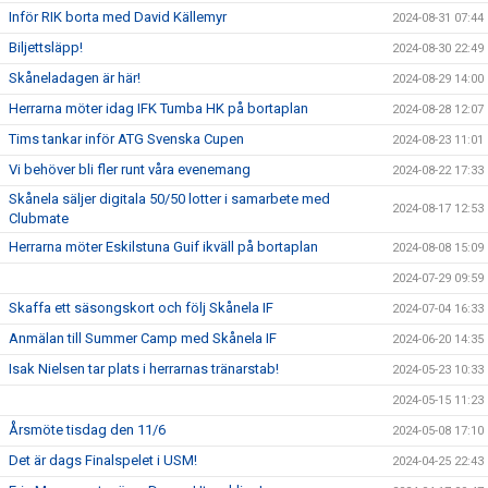
Inför RIK borta med David Källemyr
2024-08-31 07:44
Biljettsläpp!
2024-08-30 22:49
Skåneladagen är här!
2024-08-29 14:00
Herrarna möter idag IFK Tumba HK på bortaplan
2024-08-28 12:07
Tims tankar inför ATG Svenska Cupen
2024-08-23 11:01
Vi behöver bli fler runt våra evenemang
2024-08-22 17:33
Skånela säljer digitala 50/50 lotter i samarbete med
2024-08-17 12:53
Clubmate
Herrarna möter Eskilstuna Guif ikväll på bortaplan
2024-08-08 15:09
2024-07-29 09:59
Skaffa ett säsongskort och följ Skånela IF
2024-07-04 16:33
Anmälan till Summer Camp med Skånela IF
2024-06-20 14:35
Isak Nielsen tar plats i herrarnas tränarstab!
2024-05-23 10:33
2024-05-15 11:23
Årsmöte tisdag den 11/6
2024-05-08 17:10
Det är dags Finalspelet i USM!
2024-04-25 22:43