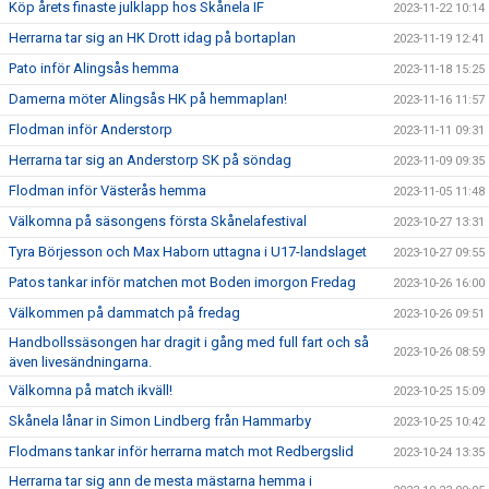
Köp årets finaste julklapp hos Skånela IF
2023-11-22 10:14
Herrarna tar sig an HK Drott idag på bortaplan
2023-11-19 12:41
Pato inför Alingsås hemma
2023-11-18 15:25
Damerna möter Alingsås HK på hemmaplan!
2023-11-16 11:57
Flodman inför Anderstorp
2023-11-11 09:31
Herrarna tar sig an Anderstorp SK på söndag
2023-11-09 09:35
Flodman inför Västerås hemma
2023-11-05 11:48
Välkomna på säsongens första Skånelafestival
2023-10-27 13:31
Tyra Börjesson och Max Haborn uttagna i U17-landslaget
2023-10-27 09:55
Patos tankar inför matchen mot Boden imorgon Fredag
2023-10-26 16:00
Välkommen på dammatch på fredag
2023-10-26 09:51
Handbollssäsongen har dragit i gång med full fart och så
2023-10-26 08:59
även livesändningarna.
Välkomna på match ikväll!
2023-10-25 15:09
Skånela lånar in Simon Lindberg från Hammarby
2023-10-25 10:42
Flodmans tankar inför herrarna match mot Redbergslid
2023-10-24 13:35
Herrarna tar sig ann de mesta mästarna hemma i