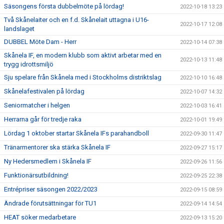
Säsongens första dubbelmöte på lördag!
2022-10-18 13:23
Två Skånelaiter och en f.d. Skånelait uttagna i U16-
2022-10-17 12:08
landslaget
DUBBEL Möte Dam - Herr
2022-10-14 07:38
Skånela IF, en modern klubb som aktivt arbetar med en
2022-10-13 11:48
trygg idrottsmiljö
Sju spelare från Skånela med i Stockholms distriktslag
2022-10-10 16:48
Skånelafestivalen på lördag
2022-10-07 14:32
Seniormatcher i helgen
2022-10-03 16:41
Herrarna går för tredje raka
2022-10-01 19:49
Lördag 1 oktober startar Skånela IFs parahandboll
2022-09-30 11:47
Tränarmentorer ska stärka Skånela IF
2022-09-27 15:17
Ny Hedersmedlem i Skånela IF
2022-09-26 11:56
Funktionärsutbildning!
2022-09-25 22:38
Entrépriser säsongen 2022/2023
2022-09-15 08:59
Ändrade förutsättningar för TU1
2022-09-14 14:54
HEAT söker medarbetare
2022-09-13 15:20