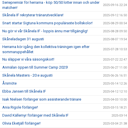
Seriepremiär för herrarna - köp 50/50 lotter innan och under
2025-09-16 22:24
matchen!
Skånela IF rekryterar tränarutvecklare!
2025-09-12 16:50
Snart startar Sigtuna kommuns populäraste bollskolor!
2025-08-29 00:54
Nu gör vi vår Skånela IF - loppis ännu mer tillgänglig!
2025-08-28 09:50
Skåneladagen 31 augusti
2025-08-07 19:54
Herrarna kör igång den kollektiva träningen igen efter
2025-07-28 10:53
sommaruppehållet
Nu släpper vi våra säsongskort!
2025-07-22 22:47
Anmälan öppen till Summer Camp 2025!
2025-06-27 11:00
Skånela Masters - 20:e augusti
2025-06-26 16:51
Årsmöte
2025-05-14 12:26
Ebba Jansen till Skånela IF
2025-04-12 12:10
Isak Nielsen förlänger som assisterande tränare
2025-04-03 10:00
Ania Rigole förlänger!
2025-03-15 18:21
David Källemyr förlänger med Skånela IF
2025-03-14
Olivia Eketjäll förlänger!
2025-03-04 21:38