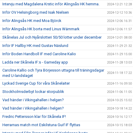
Intervju med Magdalena Krstic inför Alingsås HK hemma.
2024-12-21 12:28
Inför OV Helsingborg med Isak Nielsen
2024-12-12 10:36
Inför Alingsås HK med Moa Björck
2024-12-06 16:31
Inför Alingsås HK borta med Linus Wärnmark
2024-12-06 11:57
Skånelas Jul och Nyårslotteri 50/50 lotter under december
2024-12-01 08:00
Inför IF Hallby HK med Gustav Näslund
2024-11-29 21:32
Inför Boden Handboll IF med Caroline Kalio
2024-11-29 15:00
Ladda ner Skånela IF:s - Gameday app
2024-11-28 13:03
Caroline Kallio och Tyra Börjesson uttagna till träningsdagar
2024-11-18 17:22
med U-landslaget
Lyckad Sverige Cup för våra Skånelaiter
2024-11-16 09:50
Stockholmsderbyt lockar storpublik
2024-11-06 11:05
Vad händer i Vikingahallen i helgen?
2024-10-25 15:02
Vad händer i Vikingahallen i helgen?
2024-10-18 14:22
Fredric Pettersson klar för Skånela IF!
2024-10-16 12:17
Herrarnas match mot Eskilstuna Guif IF flyttas
2024-10-15 18:03