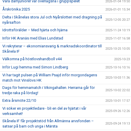
Våra damjuniorer var överlägsna i gruppspelet
2026-01-04 19:50
Årskrönika 2025
2026-01-01 15:34
Delta i Skånelas stora Jul och Nyårslotteri med dragning på
2025-12-05 20:27
nyårsafton
Idrottsförälder – Med hjärta och hjärna
2025-11-24 10:19
Inför HK Aranäs med Elias Lundstad
2025-11-07 16:58
Vi rekryterar – ekonomiansvarig & marknadskoordinator till
2025-10-25 10:05
Skånela IF
Välkomna på höstlovshandboll v44
2025-10-23
Inför Lugi hemma med Simon Lindberg
2025-10-16 10:16
Vi har tagit pulsen på William Psajd inför morgondagens
2025-10-03 11:36
match mot Vinslövs HK
Dags för hemmamatch i Vikingahallen. Herrarna går för
2025-10-02 22:02
tredje raka på lördag!
Extra årsmöte 22/10
2025-10-01 17:57
Vi söker en projektledare - bli en del av hjärtat i vår
2025-09-26 12:26
verksamhet!
Skånela IF får projektstöd från Allmänna arvsfonden –
2025-09-24 19:13
satsar på barn och unga i Märsta