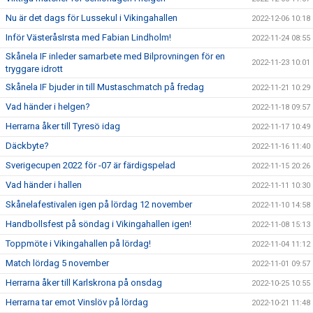
Nu är det dags för Lussekul i Vikingahallen
2022-12-06 10:18
Inför VästeråsIrsta med Fabian Lindholm!
2022-11-24 08:55
Skånela IF inleder samarbete med Bilprovningen för en
2022-11-23 10:01
tryggare idrott
Skånela IF bjuder in till Mustaschmatch på fredag
2022-11-21 10:29
Vad händer i helgen?
2022-11-18 09:57
Herrarna åker till Tyresö idag
2022-11-17 10:49
Däckbyte?
2022-11-16 11:40
Sverigecupen 2022 för -07 är färdigspelad
2022-11-15 20:26
Vad händer i hallen
2022-11-11 10:30
Skånelafestivalen igen på lördag 12 november
2022-11-10 14:58
Handbollsfest på söndag i Vikingahallen igen!
2022-11-08 15:13
Toppmöte i Vikingahallen på lördag!
2022-11-04 11:12
Match lördag 5 november
2022-11-01 09:57
Herrarna åker till Karlskrona på onsdag
2022-10-25 10:55
Herrarna tar emot Vinslöv på lördag
2022-10-21 11:48