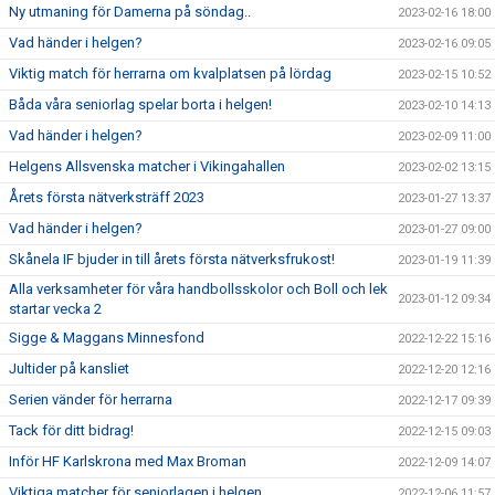
Ny utmaning för Damerna på söndag..
2023-02-16 18:00
Vad händer i helgen?
2023-02-16 09:05
Viktig match för herrarna om kvalplatsen på lördag
2023-02-15 10:52
Båda våra seniorlag spelar borta i helgen!
2023-02-10 14:13
Vad händer i helgen?
2023-02-09 11:00
Helgens Allsvenska matcher i Vikingahallen
2023-02-02 13:15
Årets första nätverksträff 2023
2023-01-27 13:37
Vad händer i helgen?
2023-01-27 09:00
Skånela IF bjuder in till årets första nätverksfrukost!
2023-01-19 11:39
Alla verksamheter för våra handbollsskolor och Boll och lek
2023-01-12 09:34
startar vecka 2
Sigge & Maggans Minnesfond
2022-12-22 15:16
Jultider på kansliet
2022-12-20 12:16
Serien vänder för herrarna
2022-12-17 09:39
Tack för ditt bidrag!
2022-12-15 09:03
Inför HF Karlskrona med Max Broman
2022-12-09 14:07
Viktiga matcher för seniorlagen i helgen
2022-12-06 11:57