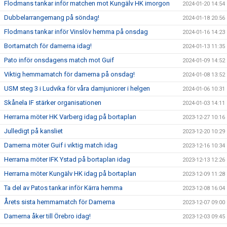
Flodmans tankar inför matchen mot Kungälv HK imorgon
2024-01-20 14:54
Dubbelarrangemang på söndag!
2024-01-18 20:56
Flodmans tankar inför Vinslöv hemma på onsdag
2024-01-16 14:23
Bortamatch för damerna idag!
2024-01-13 11:35
Pato inför onsdagens match mot Guif
2024-01-09 14:52
Viktig hemmamatch för damerna på onsdag!
2024-01-08 13:52
USM steg 3 i Ludvika för våra damjuniorer i helgen
2024-01-06 10:31
Skånela IF stärker organisationen
2024-01-03 14:11
Herrarna möter HK Varberg idag på bortaplan
2023-12-27 10:16
Julledigt på kansliet
2023-12-20 10:29
Damerna möter Guif i viktig match idag
2023-12-16 10:34
Herrarna möter IFK Ystad på bortaplan idag
2023-12-13 12:26
Herrarna möter Kungälv HK idag på bortaplan
2023-12-09 11:28
Ta del av Patos tankar inför Kärra hemma
2023-12-08 16:04
Årets sista hemmamatch för Damerna
2023-12-07 09:00
Damerna åker till Örebro idag!
2023-12-03 09:45