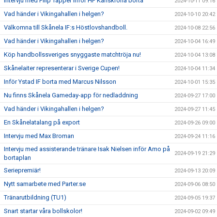
Intervju med Filip Tapper inför HF Karlskrona borta
2024-10-11 09:16
Vad händer i Vikingahallen i helgen?
2024-10-10 20:42
Välkomna till Skånela IF:s Höstlovshandboll.
2024-10-08 22:56
Vad händer i Vikingahallen i helgen?
2024-10-04 16:49
Köp handbollssveriges snyggaste matchtröja nu!
2024-10-04 13:08
Skånelaiter representerar i Sverige Cupen!
2024-10-04 11:34
Inför Ystad IF borta med Marcus Nilsson
2024-10-01 15:35
Nu finns Skånela Gameday-app för nedladdning
2024-09-27 17:00
Vad händer i Vikingahallen i helgen?
2024-09-27 11:45
En Skånelatalang på export
2024-09-26 09:00
Intervju med Max Broman
2024-09-24 11:16
Intervju med assisterande tränare Isak Nielsen inför Amo på
2024-09-19 21:29
bortaplan
Seriepremiär!
2024-09-13 20:09
Nytt samarbete med Parter.se
2024-09-06 08:50
Tränarutbildning (TU1)
2024-09-05 19:37
Snart startar våra bollskolor!
2024-09-02 09:49