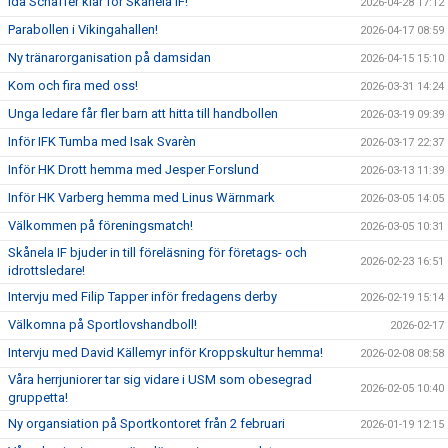
Ida Schaffer klar för Skånela IF!
2026-04-28 17:12
Parabollen i Vikingahallen!
2026-04-17 08:59
Ny tränarorganisation på damsidan
2026-04-15 15:10
Kom och fira med oss!
2026-03-31 14:24
Unga ledare får fler barn att hitta till handbollen
2026-03-19 09:39
Inför IFK Tumba med Isak Svarèn
2026-03-17 22:37
Inför HK Drott hemma med Jesper Forslund
2026-03-13 11:39
Inför HK Varberg hemma med Linus Wärnmark
2026-03-05 14:05
Välkommen på föreningsmatch!
2026-03-05 10:31
Skånela IF bjuder in till föreläsning för företags- och
2026-02-23 16:51
idrottsledare!
Intervju med Filip Tapper inför fredagens derby
2026-02-19 15:14
Välkomna på Sportlovshandboll!
2026-02-17
Intervju med David Källemyr inför Kroppskultur hemma!
2026-02-08 08:58
Våra herrjuniorer tar sig vidare i USM som obesegrad
2026-02-05 10:40
gruppetta!
Ny organsiation på Sportkontoret från 2 februari
2026-01-19 12:15