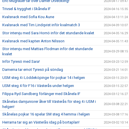
Eric Mugrauer tar över Damer Utveckling!
2024-04-17 09:47
Trivsel & trygghet i Skånela IF
2024-04-16 15:35
Kvalsnack med Sofia Kou Aune
2024-04-13 11:24
Kvalsnack med Tim Lindqvist inför kvalmatch 3
2024-04-09 10:07
Stor intervju med Sara Hornö inför det stundande kvalet
2024-04-05 16:29
Kvalsnack med kapten Anton Nilsson
2024-04-05 11:43
Stor intervju med Mattias Flodman inför det stundande
2024-03-29 08:15
kvalet
Inför Tyresö med Sara!
2024-03-23 12:59
Damerna tar emot Tyresö på söndag
2024-03-21 14:01
USM steg 4 i Löddeköpinge för pojkar 14 i helgen
2024-03-15 23:01
USM steg 4 för F16 i Västerås under helgen
2024-03-15 22:57
Filippa Ryd Sandberg förlänger med Skånela IF
2024-03-12 16:27
Skånelas damjuniorer åker till Västerås för steg 4 i USM i
2024-03-08 22:21
helgen!
Skånelas pojkar 16 spelar SM steg 4 hemma i helgen
2024-03-08 17:16
Herrarna tar sig an Västerås idag på bortaplan!
2024-03-02 10:14