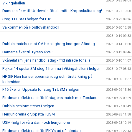
2023-10-23 09:05
Vikingahallen
Damerna åker till Uddevalla för att möta Kroppskultur idag!
2023-10-21 10:00
Steg 1 i USM i helgen för P16
2023-10-21 09:16
Välkommen på Höstlovshandboll
2023-10-20 12:58
2023-10-19 09:33
Dubbla matcher mot OV Helsingborg imorgon Söndag
2023-10-14 11:50
Damerna åker till Tyresö ikväll!
2023-10-11 09:46
Skånelafamiljens handbollsdag - fritt inträde för alla
2023-10-10 14:07
Pojkar 14 spelar SM steg 1 hemma i Vikingahallen i helgen.
2023-10-07 08:43
HF SIF Herr har seriepremiär idag och förstärkning på
2023-09-30 11:37
ledarsidan
F16 åker till Uppsala för steg 1 i USM i helgen
2023-09-29 15:36
Flodman reflekterar inför lördagens match mot Torslanda.
2023-09-29 09:29
Dubbla seniormatcher i helgen
2023-09-27 09:49
Herrjuniorerna gruppetta i USM
2023-09-25 11:58
USM-helg för våra dam- och herrjuniorer
2023-09-23 10:19
Flodman reflekterar inför IFK Ystad på söndag
2023-09-21 22:43