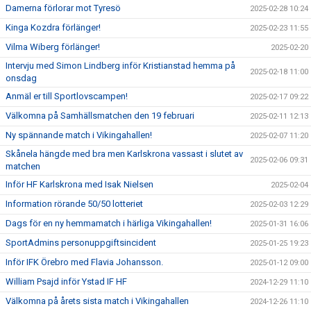
Damerna förlorar mot Tyresö
2025-02-28 10:24
Kinga Kozdra förlänger!
2025-02-23 11:55
Vilma Wiberg förlänger!
2025-02-20
Intervju med Simon Lindberg inför Kristianstad hemma på
2025-02-18 11:00
onsdag
Anmäl er till Sportlovscampen!
2025-02-17 09:22
Välkomna på Samhällsmatchen den 19 februari
2025-02-11 12:13
Ny spännande match i Vikingahallen!
2025-02-07 11:20
Skånela hängde med bra men Karlskrona vassast i slutet av
2025-02-06 09:31
matchen
Inför HF Karlskrona med Isak Nielsen
2025-02-04
Information rörande 50/50 lotteriet
2025-02-03 12:29
Dags för en ny hemmamatch i härliga Vikingahallen!
2025-01-31 16:06
SportAdmins personuppgiftsincident
2025-01-25 19:23
Inför IFK Örebro med Flavia Johansson.
2025-01-12 09:00
William Psajd inför Ystad IF HF
2024-12-29 11:10
Välkomna på årets sista match i Vikingahallen
2024-12-26 11:10