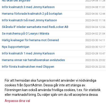
Nu skall det avgöras!
2022-04-08 11:28
Inför kvalmatch 3 med Jimmy Karlsson
2022-04-08 11:01
Herrarna förlorade kvalmatch 2 på bortaplan
2022-04-06 12:44
Inför kvalmatch två med Jimmy Karlsson
2022-04-05 11:18
Skånela IF inleder samarbete med RedLocker AB
2022-04-04 12:56
Se matcherna på O´Learys i Märsta
2022-04-02 21:04
Härlig kvalseger för herrarna mot Önnered
2022-03-30 14:11
Nya Supportertröjan
2022-03-30 12:17
Inför kvalmatch 1 med Jimmy Karlsson
2022-03-28 10:47
Herrarna vinner när herrallsvenskan avslutades
2022-03-26 23:02
Inför första kvalmatchen med Chippen
2022-03-26 22:55
Idag ska herrallsvenskan avgöras
2022-03-26 22:50
KVALEXPLOSION
För att hemsidan ska fungera korrekt använder vi nödvändiga
2022-03-24 13:24
cookies från SportAdmin. Dessa går inte att stänga av.
Herrarna klara för kval till Handbollsligan
2022-03-23 13:57
Föreningen kan också använda frivilliga cookies, t.ex. för statistik
Anna Mossberg förlänger med Skånela IF
2022-03-15 10:13
eller marknadsföring. Du väljer själv om du vill acceptera dessa.
Alexandra Schaerlund skriver nytt!
2022-03-11 10:15
Anpassa dina val