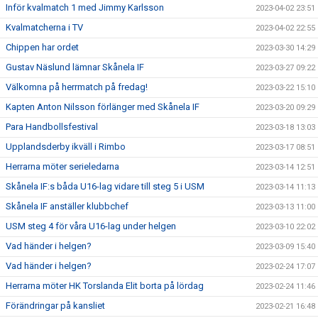
Inför kvalmatch 1 med Jimmy Karlsson
2023-04-02 23:51
Kvalmatcherna i TV
2023-04-02 22:55
Chippen har ordet
2023-03-30 14:29
Gustav Näslund lämnar Skånela IF
2023-03-27 09:22
Välkomna på herrmatch på fredag!
2023-03-22 15:10
Kapten Anton Nilsson förlänger med Skånela IF
2023-03-20 09:29
Para Handbollsfestival
2023-03-18 13:03
Upplandsderby ikväll i Rimbo
2023-03-17 08:51
Herrarna möter serieledarna
2023-03-14 12:51
Skånela IF:s båda U16-lag vidare till steg 5 i USM
2023-03-14 11:13
Skånela IF anställer klubbchef
2023-03-13 11:00
USM steg 4 för våra U16-lag under helgen
2023-03-10 22:02
Vad händer i helgen?
2023-03-09 15:40
Vad händer i helgen?
2023-02-24 17:07
Herrarna möter HK Torslanda Elit borta på lördag
2023-02-24 11:46
Förändringar på kansliet
2023-02-21 16:48