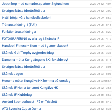
Jobb ihop med samarbetspartner Sigtunahem
2022-09-12 14:07
Sveriges bästa idrottsförälder
2022-09-12 10:00
Ikväll börjar våra handbollsskolor!!
2022-09-09 11:52
Tränarutbildning 1 (TU1)
2022-09-08 15:43
Funktionärsutbildningar
2022-09-06 16:20
FOTOGRAFERING av alla lag i Skånela IF
2022-09-05 14:12
Handboll Fitness – Kom med i gemenskapen!
2022-08-29 12:30
Skånela Golf Trophy avgjordes idag
2022-08-26 19:36
Damerna möter Kungsängens SK i lokalderby!
2022-08-25 16:14
Sveriges bästa idrottsförälder
2022-08-24 16:04
Skåneladagen
2022-08-23 15:06
Herrarna möter Kungälvs HK hemma på onsdag
2022-08-23 08:57
Skånela IF Herrar tar emot Kungälvs HK
2022-08-22 17:51
Skånela IF Klubbdag
2022-08-18 11:52
Använd Sponsorhuset - Få en Trisslott
2022-08-18 11:49
ATG Svenska Cupen Damer
2022-08-12 11:31