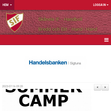
HEM
LOGGA IN
Skånela IF - Handboll
Bredd och Elit - Hand i Hand
HEM
NYHETER
OM FÖRENINGEN
MEDLEMSINFO
2023-07-16 09:20
<
>
PARTNERS
MATCHER