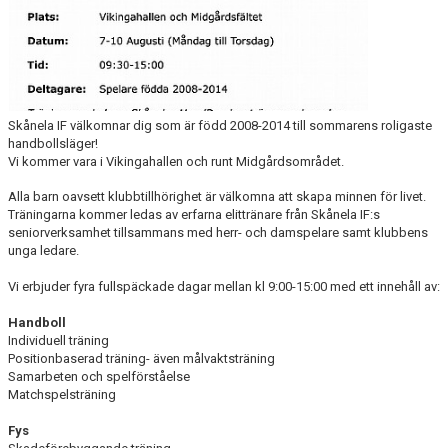
KALENDER
KONTAKT LAG
DOMARE/FUNKTIONÄRER
Skånela IF välkomnar dig som är född 2008-2014 till sommarens roligaste
handbollsläger!
DOKUMENT
Vi kommer vara i Vikingahallen och runt Midgårdsområdet.
LÄNKAR
Alla barn oavsett klubbtillhörighet är välkomna att skapa minnen för livet.
Träningarna kommer ledas av erfarna elittränare från Skånela IF:s
KORTPLANSSPELEN
seniorverksamhet tillsammans med herr- och damspelare samt klubbens
unga ledare.
Vi erbjuder fyra fullspäckade dagar mellan kl 9:00-15:00 med ett innehåll av:
Handboll
Individuell träning
Positionbaserad träning- även målvaktsträning
Samarbeten och spelförståelse
Matchspelsträning
Fys