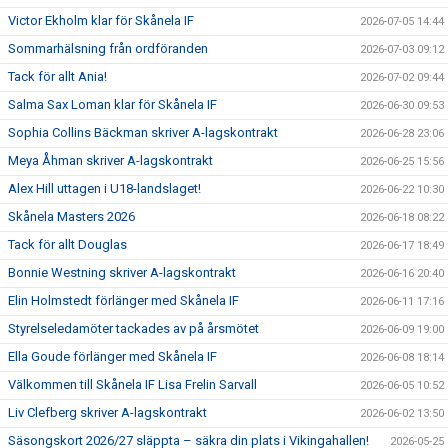
Victor Ekholm klar för Skånela IF
2026-07-05 14:44
Sommarhälsning från ordföranden
2026-07-03 09:12
Tack för allt Ania!
2026-07-02 09:44
Salma Sax Loman klar för Skånela IF
2026-06-30 09:53
Sophia Collins Bäckman skriver A-lagskontrakt
2026-06-28 23:06
Meya Åhman skriver A-lagskontrakt
2026-06-25 15:56
Alex Hill uttagen i U18-landslaget!
2026-06-22 10:30
Skånela Masters 2026
2026-06-18 08:22
Tack för allt Douglas
2026-06-17 18:49
Bonnie Westning skriver A-lagskontrakt
2026-06-16 20:40
Elin Holmstedt förlänger med Skånela IF
2026-06-11 17:16
Styrelseledamöter tackades av på årsmötet
2026-06-09 19:00
Ella Goude förlänger med Skånela IF
2026-06-08 18:14
Välkommen till Skånela IF Lisa Frelin Sarvall
2026-06-05 10:52
Liv Clefberg skriver A-lagskontrakt
2026-06-02 13:50
Säsongskort 2026/27 släppta – säkra din plats i Vikingahallen!
2026-05-25