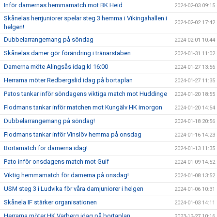
Inför damernas hemmamatch mot BK Heid
2024-02-03 09:15
Skånelas herrjuniorer spelar steg 3 hemma i Vikingahallen i
2024-02-02 17:42
helgen!
Dubbelarrangemang på söndag
2024-02-01 10:44
Skånelas damer gör förändring i tränarstaben
2024-01-31 11:02
Damerna möte Alingsås idag kl 16:00
2024-01-27 13:56
Herrarna möter Redbergslid idag på bortaplan
2024-01-27 11:35
Patos tankar inför söndagens viktiga match mot Huddinge
2024-01-20 18:55
Flodmans tankar inför matchen mot Kungälv HK imorgon
2024-01-20 14:54
Dubbelarrangemang på söndag!
2024-01-18 20:56
Flodmans tankar inför Vinslöv hemma på onsdag
2024-01-16 14:23
Bortamatch för damerna idag!
2024-01-13 11:35
Pato inför onsdagens match mot Guif
2024-01-09 14:52
Viktig hemmamatch för damerna på onsdag!
2024-01-08 13:52
USM steg 3 i Ludvika för våra damjuniorer i helgen
2024-01-06 10:31
Skånela IF stärker organisationen
2024-01-03 14:11
Herrarna möter HK Varberg idag på bortaplan
2023-12-27 10:16