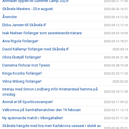
Anmälan öppen till Summer Camp 2025!
2025-06-27 11:00
Skånela Masters - 20:e augusti
2025-06-26 16:51
Årsmöte
2025-05-14 12:26
Ebba Jansen till Skånela IF
2025-04-12 12:10
Isak Nielsen förlänger som assisterande tränare
2025-04-03 10:00
Ania Rigole förlänger!
2025-03-15 18:21
David Källemyr förlänger med Skånela IF
2025-03-14
Olivia Eketjäll förlänger!
2025-03-04 21:38
Damerna förlorar mot Tyresö
2025-02-28 10:24
Kinga Kozdra förlänger!
2025-02-23 11:55
Vilma Wiberg förlänger!
2025-02-20
Intervju med Simon Lindberg inför Kristianstad hemma på
2025-02-18 11:00
onsdag
Anmäl er till Sportlovscampen!
2025-02-17 09:22
Välkomna på Samhällsmatchen den 19 februari
2025-02-11 12:13
Ny spännande match i Vikingahallen!
2025-02-07 11:20
Skånela hängde med bra men Karlskrona vassast i slutet av
2025-02-06 09:31