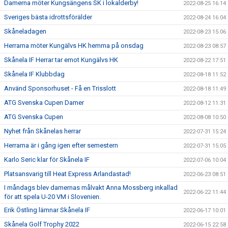
Damerna möter Kungsängens SK i lokalderby!
2022-08-25 16:14
Sveriges bästa idrottsförälder
2022-08-24 16:04
Skåneladagen
2022-08-23 15:06
Herrarna möter Kungälvs HK hemma på onsdag
2022-08-23 08:57
Skånela IF Herrar tar emot Kungälvs HK
2022-08-22 17:51
Skånela IF Klubbdag
2022-08-18 11:52
Använd Sponsorhuset - Få en Trisslott
2022-08-18 11:49
ATG Svenska Cupen Damer
2022-08-12 11:31
ATG Svenska Cupen
2022-08-08 10:50
Nyhet från Skånelas herrar
2022-07-31 15:24
Herrarna är i gång igen efter semestern
2022-07-31 15:05
Karlo Seric klar för Skånela IF
2022-07-06 10:04
Platsansvarig till Heat Express Arlandastad!
2022-06-23 08:51
I måndags blev damernas målvakt Anna Mossberg inkallad
2022-06-22 11:44
för att spela U-20 VM i Slovenien.
Erik Östling lämnar Skånela IF
2022-06-17 10:01
Skånela Golf Trophy 2022
2022-06-15 22:58