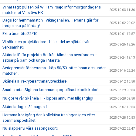
Vi har tagit pulsen på William Psajd inför morgondagens
2025-10-03 11:36
match mot Vinslövs HK
Dags för hemmamatch i Vikingahallen. Herrarna går för
2025-10-02 22:02
tredje raka på lördag!
Extra årsmöte 22/10
2025-10-01 17:57
Vi söker en projektledare - bli en del av hjärtat i vår
2025-09-26 12:26
verksamhet!
Skånela IF får projektstöd från Allmänna arvsfonden –
2025-09-24 19:13
satsar på barn och unga i Märsta
Seriepremiär för herrarna - köp 50/50 lotter innan och under
2025-09-16 22:24
matchen!
Skånela IF rekryterar tränarutvecklare!
2025-09-12 16:50
Snart startar Sigtuna kommuns populäraste bollskolor!
2025-08-29 00:54
Nu gör vi vår Skånela IF - loppis ännu mer tillgänglig!
2025-08-28 09:50
Skåneladagen 31 augusti
2025-08-07 19:54
Herrarna kör igång den kollektiva träningen igen efter
2025-07-28 10:53
sommaruppehållet
Nu släpper vi våra säsongskort!
2025-07-22 22:47