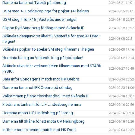
Damerna tar emot Tyresö på söndag
2024-03-21 14:01
USM steg 4 i Löddeköpinge för pojkar 14 i helgen
2024-03-15 23:01
USM steg 4 för F16 i Västerås under helgen
2024-03-15 22:57
Filippa Ryd Sandberg förlänger med Skånela IF
2024-03-12 16:27
Skånelas damjuniorer åker till Västerås för steg 4 i USM i
2024-03-08 22:21
helgen!
Skånelas pojkar 16 spelar SM steg 4 hemma i helgen
2024-03-08 17:16
Herrarna tar sig an Västerås idag på bortaplan!
2024-03-02 10:14
Skånela utvecklar verksamheten tillsammans med STARK
2024-02-27 13:48
FYSIO!
Sara inför Söndagens match mot IFK Örebro
2024-02-24 20:22
Damerna tar emot IFK Örebro på söndag
2024-02-23 11:06
Välkommen på sportlovshandboll med Skånela IF
2024-02-20 10:07
Flodmans tankar Inför LIF Lindesberg hemma
2024-02-16 20:50
Herrarna möter LIF Lindesberg på lördag
2024-02-16 08:53
Damerna till Skåne för att möta OV Helsingborg
2024-02-10 12:20
Inför herrarnas hemmamatch mot HK Drott
2024-02-03 19:37