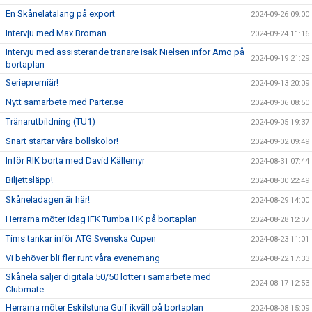
En Skånelatalang på export
2024-09-26 09:00
Intervju med Max Broman
2024-09-24 11:16
Intervju med assisterande tränare Isak Nielsen inför Amo på
2024-09-19 21:29
bortaplan
Seriepremiär!
2024-09-13 20:09
Nytt samarbete med Parter.se
2024-09-06 08:50
Tränarutbildning (TU1)
2024-09-05 19:37
Snart startar våra bollskolor!
2024-09-02 09:49
Inför RIK borta med David Källemyr
2024-08-31 07:44
Biljettsläpp!
2024-08-30 22:49
Skåneladagen är här!
2024-08-29 14:00
Herrarna möter idag IFK Tumba HK på bortaplan
2024-08-28 12:07
Tims tankar inför ATG Svenska Cupen
2024-08-23 11:01
Vi behöver bli fler runt våra evenemang
2024-08-22 17:33
Skånela säljer digitala 50/50 lotter i samarbete med
2024-08-17 12:53
Clubmate
Herrarna möter Eskilstuna Guif ikväll på bortaplan
2024-08-08 15:09