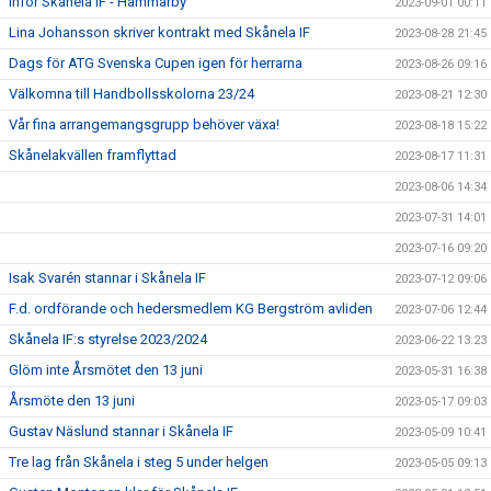
Inför Skånela IF - Hammarby
2023-09-01 00:11
Lina Johansson skriver kontrakt med Skånela IF
2023-08-28 21:45
Dags för ATG Svenska Cupen igen för herrarna
2023-08-26 09:16
Välkomna till Handbollsskolorna 23/24
2023-08-21 12:30
Vår fina arrangemangsgrupp behöver växa!
2023-08-18 15:22
Skånelakvällen framflyttad
2023-08-17 11:31
2023-08-06 14:34
2023-07-31 14:01
2023-07-16 09:20
Isak Svarén stannar i Skånela IF
2023-07-12 09:06
F.d. ordförande och hedersmedlem KG Bergström avliden
2023-07-06 12:44
Skånela IF:s styrelse 2023/2024
2023-06-22 13:23
Glöm inte Årsmötet den 13 juni
2023-05-31 16:38
Årsmöte den 13 juni
2023-05-17 09:03
Gustav Näslund stannar i Skånela IF
2023-05-09 10:41
Tre lag från Skånela i steg 5 under helgen
2023-05-05 09:13