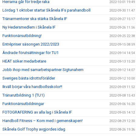
Herrarna går för tredje raka
2022-10-01 19:49
Lördag 1 oktober startar Skånela IFs parahandboll
2022-09-30 11:47
Tränarmentorer ska stärka Skånela IF
2022-09-27 15:17
Ny Hedersmedlem i Skånela IF
2022-09-26 11:56
Funktionärsutbildning!
2022-09-25 22:38
Entrépriser säsongen 2022/2023
2022-09-15 08:59
Ändrade förutsättningar för TU1
2022-09-14 14:54
HEAT söker medarbetare
2022-09-13 15:20
Jobb ihop med samarbetspartner Sigtunahem
2022-09-12 14:07
Sveriges bästa idrottsförälder
2022-09-12 10:00
Ikväll börjar våra handbollsskolor!!
2022-09-09 11:52
Tränarutbildning 1 (TU1)
2022-09-08 15:43
Funktionärsutbildningar
2022-09-06 16:20
FOTOGRAFERING av alla lag i Skånela IF
2022-09-05 14:12
Handboll Fitness – Kom med i gemenskapen!
2022-08-29 12:30
Skånela Golf Trophy avgjordes idag
2022-08-26 19:36