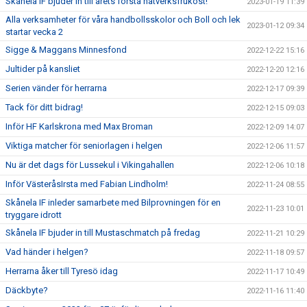
Skånela IF bjuder in till årets första nätverksfrukost!
2023-01-19 11:39
Alla verksamheter för våra handbollsskolor och Boll och lek
2023-01-12 09:34
startar vecka 2
Sigge & Maggans Minnesfond
2022-12-22 15:16
Jultider på kansliet
2022-12-20 12:16
Serien vänder för herrarna
2022-12-17 09:39
Tack för ditt bidrag!
2022-12-15 09:03
Inför HF Karlskrona med Max Broman
2022-12-09 14:07
Viktiga matcher för seniorlagen i helgen
2022-12-06 11:57
Nu är det dags för Lussekul i Vikingahallen
2022-12-06 10:18
Inför VästeråsIrsta med Fabian Lindholm!
2022-11-24 08:55
Skånela IF inleder samarbete med Bilprovningen för en
2022-11-23 10:01
tryggare idrott
Skånela IF bjuder in till Mustaschmatch på fredag
2022-11-21 10:29
Vad händer i helgen?
2022-11-18 09:57
Herrarna åker till Tyresö idag
2022-11-17 10:49
Däckbyte?
2022-11-16 11:40