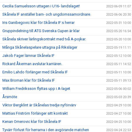
Cecilia Samuelsson uttagen i U16- landslaget!
2022-06-09 11:07
Skånela IF anställer barn- och ungdomssamordnare.
2022-06-06 20:30
Iris Ganibegovic klar för Skånela IF:s herrar
2022-05-31 10:00
Gruppindelning till ATG Svenska Cupen är klar
2022-05-20 16:54
Skånela skriver lärlingskontrakt med två A-pojkar.
2022-05-20 10:00
Många Skånelaspelare uttagna på Riksläger
2022-05-19 11:11
Jakob Fager lämnar Skånela IF
2022-05-12 10:00
Rickard Åkerman avslutar karriären.
2022-05-11 14:52
Emilio Lahdo förlänger med Skånela IF
2022-05-11 10:00
Max Broman klar för Skånela IF
2022-05-11 09:13
William Fredriksson flyttas upp i A-laget
2022-05-06 00:02
Årsmöte
2022-05-03 20:39
Viktor Bergklint är Skånelas tredje nyförvärv
2022-04-29 10:00
Mattias Friström förlänger sitt kontrakt
2022-04-27 10:00
Kenan Omerovic klar för Skånela IF
2022-04-25 10:00
Tyvärr förlust för herrarna i den avgörande matchen
2022-04-24 22:53