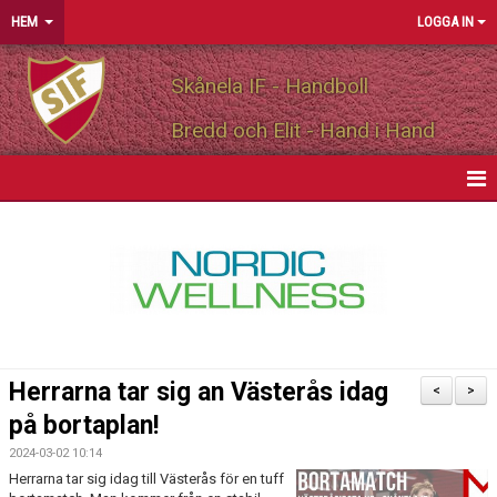
HEM
LOGGA IN
Skånela IF - Handboll
Bredd och Elit - Hand i Hand
HEM
NYHETER
OM FÖRENINGEN
MEDLEMSINFO
Herrarna tar sig an Västerås idag
<
>
PARTNERS
på bortaplan!
2024-03-02 10:14
MATCHER
Herrarna tar sig idag till Västerås för en tuff