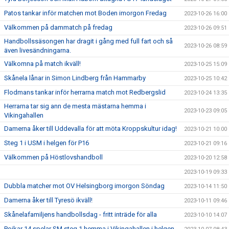
Patos tankar inför matchen mot Boden imorgon Fredag
2023-10-26 16:00
Välkommen på dammatch på fredag
2023-10-26 09:51
Handbollssäsongen har dragit i gång med full fart och så
2023-10-26 08:59
även livesändningarna.
Välkomna på match ikväll!
2023-10-25 15:09
Skånela lånar in Simon Lindberg från Hammarby
2023-10-25 10:42
Flodmans tankar inför herrarna match mot Redbergslid
2023-10-24 13:35
Herrarna tar sig ann de mesta mästarna hemma i
2023-10-23 09:05
Vikingahallen
Damerna åker till Uddevalla för att möta Kroppskultur idag!
2023-10-21 10:00
Steg 1 i USM i helgen för P16
2023-10-21 09:16
Välkommen på Höstlovshandboll
2023-10-20 12:58
2023-10-19 09:33
Dubbla matcher mot OV Helsingborg imorgon Söndag
2023-10-14 11:50
Damerna åker till Tyresö ikväll!
2023-10-11 09:46
Skånelafamiljens handbollsdag - fritt inträde för alla
2023-10-10 14:07
Pojkar 14 spelar SM steg 1 hemma i Vikingahallen i helgen.