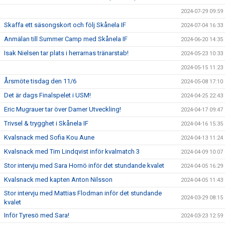
2024-07-29 09:59
Skaffa ett säsongskort och följ Skånela IF
2024-07-04 16:33
Anmälan till Summer Camp med Skånela IF
2024-06-20 14:35
Isak Nielsen tar plats i herrarnas tränarstab!
2024-05-23 10:33
2024-05-15 11:23
Årsmöte tisdag den 11/6
2024-05-08 17:10
Det är dags Finalspelet i USM!
2024-04-25 22:43
Eric Mugrauer tar över Damer Utveckling!
2024-04-17 09:47
Trivsel & trygghet i Skånela IF
2024-04-16 15:35
Kvalsnack med Sofia Kou Aune
2024-04-13 11:24
Kvalsnack med Tim Lindqvist inför kvalmatch 3
2024-04-09 10:07
Stor intervju med Sara Hornö inför det stundande kvalet
2024-04-05 16:29
Kvalsnack med kapten Anton Nilsson
2024-04-05 11:43
Stor intervju med Mattias Flodman inför det stundande
2024-03-29 08:15
kvalet
Inför Tyresö med Sara!
2024-03-23 12:59