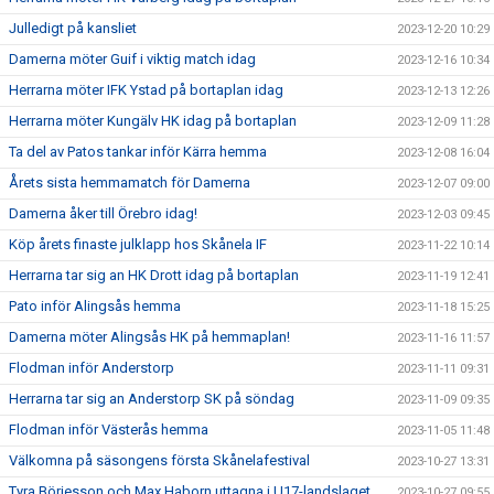
Julledigt på kansliet
2023-12-20 10:29
Damerna möter Guif i viktig match idag
2023-12-16 10:34
Herrarna möter IFK Ystad på bortaplan idag
2023-12-13 12:26
Herrarna möter Kungälv HK idag på bortaplan
2023-12-09 11:28
Ta del av Patos tankar inför Kärra hemma
2023-12-08 16:04
Årets sista hemmamatch för Damerna
2023-12-07 09:00
Damerna åker till Örebro idag!
2023-12-03 09:45
Köp årets finaste julklapp hos Skånela IF
2023-11-22 10:14
Herrarna tar sig an HK Drott idag på bortaplan
2023-11-19 12:41
Pato inför Alingsås hemma
2023-11-18 15:25
Damerna möter Alingsås HK på hemmaplan!
2023-11-16 11:57
Flodman inför Anderstorp
2023-11-11 09:31
Herrarna tar sig an Anderstorp SK på söndag
2023-11-09 09:35
Flodman inför Västerås hemma
2023-11-05 11:48
Välkomna på säsongens första Skånelafestival
2023-10-27 13:31
Tyra Börjesson och Max Haborn uttagna i U17-landslaget
2023-10-27 09:55