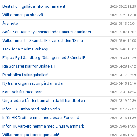
Beställ din grillåda inför sommaren!
2026-05-22 11:25
Välkommen på skokväll!
2026-05-21 12:10
Årsmöte
2026-05-13 09:04
Sofia Kou Aune ny assisterande tränare i damlaget
2026-05-07 10:07
Välkommen till Skånela IF:s vårfest den 13 maj!
2026-05-04 14:05
Tack för allt Vilma Wiberg!
2026-05-04 13:07
Filippa Ryd Sandberg förlänger med Skånela IF
2026-04-30 14:29
Ida Schaffer klar för Skånela IF!
2026-04-28 17:12
Parabollen i Vikingahallen!
2026-04-17 08:59
Ny tränarorganisation på damsidan
2026-04-15 15:10
Kom och fira med oss!
2026-03-31 14:24
Unga ledare får fler barn att hitta till handbollen
2026-03-19 09:39
Inför IFK Tumba med Isak Svarèn
2026-03-17 22:37
Inför HK Drott hemma med Jesper Forslund
2026-03-13 11:39
Inför HK Varberg hemma med Linus Wärnmark
2026-03-05 14:05
Välkommen på föreningsmatch!
2026-03-05 10:31