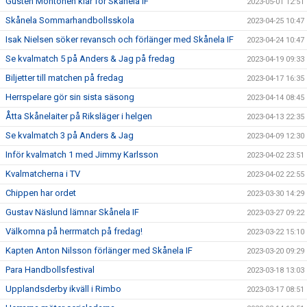
Gusten Montonen klar för Skånela IF
2023-05-01 12:51
Skånela Sommarhandbollsskola
2023-04-25 10:47
Isak Nielsen söker revansch och förlänger med Skånela IF
2023-04-24 10:47
Se kvalmatch 5 på Anders & Jag på fredag
2023-04-19 09:33
Biljetter till matchen på fredag
2023-04-17 16:35
Herrspelare gör sin sista säsong
2023-04-14 08:45
Åtta Skånelaiter på Riksläger i helgen
2023-04-13 22:35
Se kvalmatch 3 på Anders & Jag
2023-04-09 12:30
Inför kvalmatch 1 med Jimmy Karlsson
2023-04-02 23:51
Kvalmatcherna i TV
2023-04-02 22:55
Chippen har ordet
2023-03-30 14:29
Gustav Näslund lämnar Skånela IF
2023-03-27 09:22
Välkomna på herrmatch på fredag!
2023-03-22 15:10
Kapten Anton Nilsson förlänger med Skånela IF
2023-03-20 09:29
Para Handbollsfestival
2023-03-18 13:03
Upplandsderby ikväll i Rimbo
2023-03-17 08:51