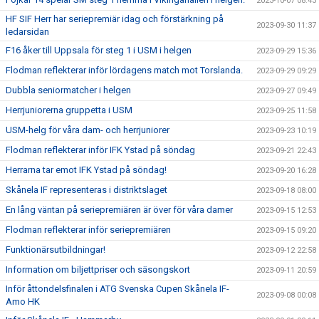
2023-10-07 08:43
HF SIF Herr har seriepremiär idag och förstärkning på
2023-09-30 11:37
ledarsidan
F16 åker till Uppsala för steg 1 i USM i helgen
2023-09-29 15:36
Flodman reflekterar inför lördagens match mot Torslanda.
2023-09-29 09:29
Dubbla seniormatcher i helgen
2023-09-27 09:49
Herrjuniorerna gruppetta i USM
2023-09-25 11:58
USM-helg för våra dam- och herrjuniorer
2023-09-23 10:19
Flodman reflekterar inför IFK Ystad på söndag
2023-09-21 22:43
Herrarna tar emot IFK Ystad på söndag!
2023-09-20 16:28
Skånela IF representeras i distriktslaget
2023-09-18 08:00
En lång väntan på seriepremiären är över för våra damer
2023-09-15 12:53
Flodman reflekterar inför seriepremiären
2023-09-15 09:20
Funktionärsutbildningar!
2023-09-12 22:58
Information om biljettpriser och säsongskort
2023-09-11 20:59
Inför åttondelsfinalen i ATG Svenska Cupen Skånela IF-
2023-09-08 00:08
Amo HK