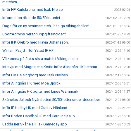
matchen
Inför HF Karlskrona med Isak Nielsen
2025-02-04
Information rörande 50/50 lotteriet
2025-02-03 12:29
Dags för en ny hemmamatch i härliga Vikingahallen!
2025-01-31 16:06
SportAdmins personuppgiftsincident
2025-01-25 19:23
Inför IFK Örebro med Flavia Johansson.
2025-01-12 09:00
William Psajd inför Ystad IF HF
2024-12-29 11:10
Välkomna på årets sista match i Vikingahallen
2024-12-26 11:10
Intervju med Magdalena Krstic inför Alingsås HK hemma.
2024-12-21 12:28
Inför OV Helsingborg med Isak Nielsen
2024-12-12 10:36
Inför Alingsås HK med Moa Björck
2024-12-06 16:31
Inför Alingsås HK borta med Linus Wärnmark
2024-12-06 11:57
Skånelas Jul och Nyårslotteri 50/50 lotter under december
2024-12-01 08:00
Inför IF Hallby HK med Gustav Näslund
2024-11-29 21:32
Inför Boden Handboll IF med Caroline Kalio
2024-11-29 15:00
Ladda ner Skånela IF:s - Gameday app
2024-11-28 13:03