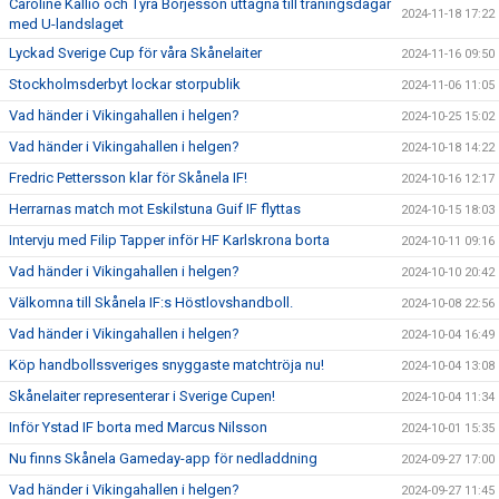
Caroline Kallio och Tyra Börjesson uttagna till träningsdagar
2024-11-18 17:22
med U-landslaget
Lyckad Sverige Cup för våra Skånelaiter
2024-11-16 09:50
Stockholmsderbyt lockar storpublik
2024-11-06 11:05
Vad händer i Vikingahallen i helgen?
2024-10-25 15:02
Vad händer i Vikingahallen i helgen?
2024-10-18 14:22
Fredric Pettersson klar för Skånela IF!
2024-10-16 12:17
Herrarnas match mot Eskilstuna Guif IF flyttas
2024-10-15 18:03
Intervju med Filip Tapper inför HF Karlskrona borta
2024-10-11 09:16
Vad händer i Vikingahallen i helgen?
2024-10-10 20:42
Välkomna till Skånela IF:s Höstlovshandboll.
2024-10-08 22:56
Vad händer i Vikingahallen i helgen?
2024-10-04 16:49
Köp handbollssveriges snyggaste matchtröja nu!
2024-10-04 13:08
Skånelaiter representerar i Sverige Cupen!
2024-10-04 11:34
Inför Ystad IF borta med Marcus Nilsson
2024-10-01 15:35
Nu finns Skånela Gameday-app för nedladdning
2024-09-27 17:00
Vad händer i Vikingahallen i helgen?
2024-09-27 11:45