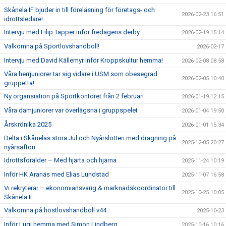
Skånela IF bjuder in till föreläsning för företags- och
2026-02-23 16:51
idrottsledare!
Intervju med Filip Tapper inför fredagens derby
2026-02-19 15:14
Välkomna på Sportlovshandboll!
2026-02-17
Intervju med David Källemyr inför Kroppskultur hemma!
2026-02-08 08:58
Våra herrjuniorer tar sig vidare i USM som obesegrad
2026-02-05 10:40
gruppetta!
Ny organsiation på Sportkontoret från 2 februari
2026-01-19 12:15
Våra damjuniorer var överlägsna i gruppspelet
2026-01-04 19:50
Årskrönika 2025
2026-01-01 15:34
Delta i Skånelas stora Jul och Nyårslotteri med dragning på
2025-12-05 20:27
nyårsafton
Idrottsförälder – Med hjärta och hjärna
2025-11-24 10:19
Inför HK Aranäs med Elias Lundstad
2025-11-07 16:58
Vi rekryterar – ekonomiansvarig & marknadskoordinator till
2025-10-25 10:05
Skånela IF
Välkomna på höstlovshandboll v44
2025-10-23
Inför Lugi hemma med Simon Lindberg
2025-10-16 10:16