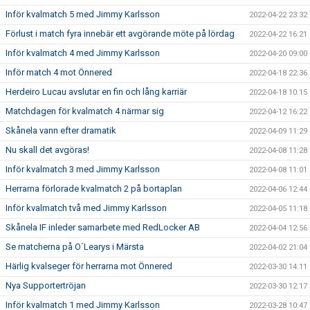
Inför kvalmatch 5 med Jimmy Karlsson
2022-04-22 23:32
Förlust i match fyra innebär ett avgörande möte på lördag
2022-04-22 16:21
Inför kvalmatch 4 med Jimmy Karlsson
2022-04-20 09:00
Inför match 4 mot Önnered
2022-04-18 22:36
Herdeiro Lucau avslutar en fin och lång karriär
2022-04-18 10:15
Matchdagen för kvalmatch 4 närmar sig
2022-04-12 16:22
Skånela vann efter dramatik
2022-04-09 11:29
Nu skall det avgöras!
2022-04-08 11:28
Inför kvalmatch 3 med Jimmy Karlsson
2022-04-08 11:01
Herrarna förlorade kvalmatch 2 på bortaplan
2022-04-06 12:44
Inför kvalmatch två med Jimmy Karlsson
2022-04-05 11:18
Skånela IF inleder samarbete med RedLocker AB
2022-04-04 12:56
Se matcherna på O´Learys i Märsta
2022-04-02 21:04
Härlig kvalseger för herrarna mot Önnered
2022-03-30 14:11
Nya Supportertröjan
2022-03-30 12:17
Inför kvalmatch 1 med Jimmy Karlsson
2022-03-28 10:47