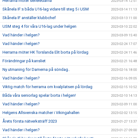
Herrarna möter serieledarna
2023-03-14 12:51
Skånela IF:s båda U16-lag vidare till steg 5 i USM
2023-03-14 11:13
Skånela IF anställer klubbchef
2023-03-13 11:00
USM steg 4 för våra U16-lag under helgen
2023-03-10 22:02
Vad händer i helgen?
2023-03-09 15:40
Vad händer i helgen?
2023-02-24 17:07
Herrarna möter HK Torslanda Elit borta på lördag
2023-02-24 11:46
Förändringar på kansliet
2023-02-21 16:48
Ny utmaning för Damerna på söndag..
2023-02-16 18:00
Vad händer i helgen?
2023-02-16 09:05
Viktig match för herrarna om kvalplatsen på lördag
2023-02-15 10:52
Båda våra seniorlag spelar borta i helgen!
2023-02-10 14:13
Vad händer i helgen?
2023-02-09 11:00
Helgens Allsvenska matcher i Vikingahallen
2023-02-02 13:15
Årets första nätverksträff 2023
2023-01-27 13:37
Vad händer i helgen?
2023-01-27 09:00