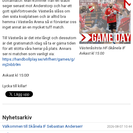
bortamatch. Man kommer från en stabil
KALENDER
seger senast mot Anderstorp och har ett
gott självförtroende. Västerås slåss om
den sista kvalplatsen och är alltid bra
KONTAKT LAG
hemma i Västerås Arena så vi förväntar oss
inget annat än en mycket tuff match.
DOMARE/FUNKTIONÄRER
Till Västerås är det inte långt och dessutom
är det gratismatch idag så ta er gärna tiden
DOKUMENT
VästeråsIrsta HF-Skånela IF
för att stötta våra herrar på plats. Annars
Avkast kl 15:00
ser ni matchen som vanligt via:
LÄNKAR
https://handbollplay.se/vihfherr/games/g/
mj2nbb9m
KORTPLANSSPELEN
Avkast kl 15:00!
Lycka till killar!
Nyhetsarkiv
Välkommen till Skånela IF Sebastian Andersen!
2026-08-07 10:44