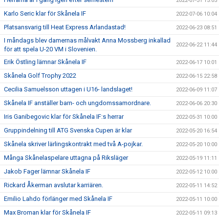
2022-07-31 15:05
Karlo Seric klar för Skånela IF
2022-07-06 10:04
Platsansvarig till Heat Express Arlandastad!
2022-06-23 08:51
I måndags blev damernas målvakt Anna Mossberg inkallad
2022-06-22 11:44
för att spela U-20 VM i Slovenien.
Erik Östling lämnar Skånela IF
2022-06-17 10:01
Skånela Golf Trophy 2022
2022-06-15 22:58
Cecilia Samuelsson uttagen i U16- landslaget!
2022-06-09 11:07
Skånela IF anställer barn- och ungdomssamordnare.
2022-06-06 20:30
Iris Ganibegovic klar för Skånela IF:s herrar
2022-05-31 10:00
Gruppindelning till ATG Svenska Cupen är klar
2022-05-20 16:54
Skånela skriver lärlingskontrakt med två A-pojkar.
2022-05-20 10:00
Många Skånelaspelare uttagna på Riksläger
2022-05-19 11:11
Jakob Fager lämnar Skånela IF
2022-05-12 10:00
Rickard Åkerman avslutar karriären.
2022-05-11 14:52
Emilio Lahdo förlänger med Skånela IF
2022-05-11 10:00
Max Broman klar för Skånela IF
2022-05-11 09:13