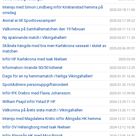
Intervju med Simon Lindberg inför Kristianstad hemma på
2025-02-18 11:00
onsdag
Anmäl er till Sportlovscampen!
2025-02-17 09:22
Välkomna på Samhällsmatchen den 19 februari
2025-02-11 12:13
Ny spännande match i Vikingahallen!
2025-02-07 11:20
Skånela hängde med bra men Karlskrona vassast i slutet av
2025-02-06 09:31
matchen
Inför HF Karlskrona med Isak Nielsen
2025-02-04
Information rörande 50/50 lotteriet
2025-02-03 12:29
Dags för en ny hemmamatch i härliga Vikingahallen!
2025-01-31 16:06
SportAdmins personuppgiftsincident
2025-01-25 19:23
Inför IFK Örebro med Flavia Johansson.
2025-01-12 09:00
William Psajd inför Ystad IF HF
2024-12-29 11:10
Välkomna på årets sista match i Vikingahallen
2024-12-26 11:10
Intervju med Magdalena Krstic inför Alingsås HK hemma.
2024-12-21 12:28
Inför OV Helsingborg med Isak Nielsen
2024-12-12 10:36
Inför Alingsås HK med Moa Björck
2024-12-06 16:31