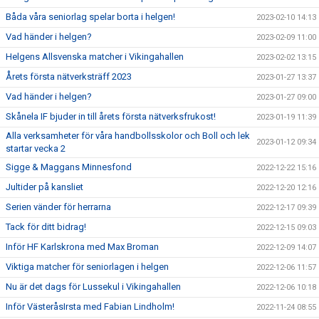
Båda våra seniorlag spelar borta i helgen!
2023-02-10 14:13
Vad händer i helgen?
2023-02-09 11:00
Helgens Allsvenska matcher i Vikingahallen
2023-02-02 13:15
Årets första nätverksträff 2023
2023-01-27 13:37
Vad händer i helgen?
2023-01-27 09:00
Skånela IF bjuder in till årets första nätverksfrukost!
2023-01-19 11:39
Alla verksamheter för våra handbollsskolor och Boll och lek
2023-01-12 09:34
startar vecka 2
Sigge & Maggans Minnesfond
2022-12-22 15:16
Jultider på kansliet
2022-12-20 12:16
Serien vänder för herrarna
2022-12-17 09:39
Tack för ditt bidrag!
2022-12-15 09:03
Inför HF Karlskrona med Max Broman
2022-12-09 14:07
Viktiga matcher för seniorlagen i helgen
2022-12-06 11:57
Nu är det dags för Lussekul i Vikingahallen
2022-12-06 10:18
Inför VästeråsIrsta med Fabian Lindholm!
2022-11-24 08:55