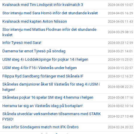
Kvalsnack med Tim Lindqvist inför kvalmatch 3
2024-04-09 10:07
Stor intervju med Sara Hornö inför det stundande kvalet
2024-04-05 16:29
Kvalsnack med kapten Anton Nilsson
2024-04-05 11:43
Stor intervju med Mattias Flodman inför det stundande
2024-03-29 08:15
kvalet
Inför Tyresö med Sara!
2024-03-23 12:59
Damerna tar emot Tyresö på söndag
2024-03-21 14:01
USM steg 4 i Löddeköpinge för pojkar 14 i helgen
2024-03-15 23:01
USM steg 4 för F16 i Västerås under helgen
2024-03-15 22:57
Filippa Ryd Sandberg förlänger med Skånela IF
2024-03-12 16:27
Skånelas damjuniorer åker till Västerås för steg 4 i USM i
2024-03-08 22:21
helgen!
Skånelas pojkar 16 spelar SM steg 4 hemma i helgen
2024-03-08 17:16
Herrarna tar sig an Västerås idag på bortaplan!
2024-03-02 10:14
Skånela utvecklar verksamheten tillsammans med STARK
2024-02-27 13:48
FYSIO!
Sara inför Söndagens match mot IFK Örebro
2024-02-24 20:22