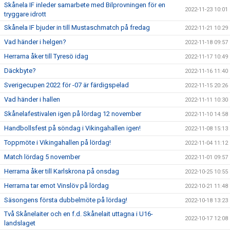
Skånela IF inleder samarbete med Bilprovningen för en
2022-11-23 10:01
tryggare idrott
Skånela IF bjuder in till Mustaschmatch på fredag
2022-11-21 10:29
Vad händer i helgen?
2022-11-18 09:57
Herrarna åker till Tyresö idag
2022-11-17 10:49
Däckbyte?
2022-11-16 11:40
Sverigecupen 2022 för -07 är färdigspelad
2022-11-15 20:26
Vad händer i hallen
2022-11-11 10:30
Skånelafestivalen igen på lördag 12 november
2022-11-10 14:58
Handbollsfest på söndag i Vikingahallen igen!
2022-11-08 15:13
Toppmöte i Vikingahallen på lördag!
2022-11-04 11:12
Match lördag 5 november
2022-11-01 09:57
Herrarna åker till Karlskrona på onsdag
2022-10-25 10:55
Herrarna tar emot Vinslöv på lördag
2022-10-21 11:48
Säsongens första dubbelmöte på lördag!
2022-10-18 13:23
Två Skånelaiter och en f.d. Skånelait uttagna i U16-
2022-10-17 12:08
landslaget