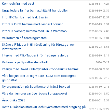
Kom och fira med oss!
2026-03-31 14:24
Unga ledare får fler barn att hitta till handbollen
2026-03-19 09:39
Inför IFK Tumba med Isak Svarèn
2026-03-17 22:37
Inför HK Drott hemma med Jesper Forslund
2026-03-13 11:39
Inför HK Varberg hemma med Linus Wärnmark
2026-03-05 14:05
Välkommen på föreningsmatch!
2026-03-05 10:31
Skånela IF bjuder in till föreläsning för företags- och
2026-02-23 16:51
idrottsledare!
Intervju med Filip Tapper inför fredagens derby
2026-02-19 15:14
Välkomna på Sportlovshandboll!
2026-02-17
Intervju med David Källemyr inför Kroppskultur hemma!
2026-02-08 08:58
Våra herrjuniorer tar sig vidare i USM som obesegrad
2026-02-05 10:40
gruppetta!
Ny organsiation på Sportkontoret från 2 februari
2026-01-19 12:15
Våra damjuniorer var överlägsna i gruppspelet
2026-01-04 19:50
Årskrönika 2025
2026-01-01 15:34
Delta i Skånelas stora Jul och Nyårslotteri med dragning på
2025-12-05 20:27