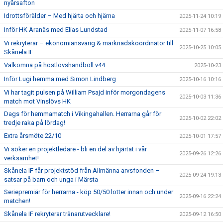
nyårsafton
Idrottsförälder – Med hjärta och hjärna
2025-11-24 10:19
Inför HK Aranäs med Elias Lundstad
2025-11-07 16:58
Vi rekryterar – ekonomiansvarig & marknadskoordinator till
2025-10-25 10:05
Skånela IF
Välkomna på höstlovshandboll v44
2025-10-23
Inför Lugi hemma med Simon Lindberg
2025-10-16 10:16
Vi har tagit pulsen på William Psajd inför morgondagens
2025-10-03 11:36
match mot Vinslövs HK
Dags för hemmamatch i Vikingahallen. Herrarna går för
2025-10-02 22:02
tredje raka på lördag!
Extra årsmöte 22/10
2025-10-01 17:57
Vi söker en projektledare - bli en del av hjärtat i vår
2025-09-26 12:26
verksamhet!
Skånela IF får projektstöd från Allmänna arvsfonden –
2025-09-24 19:13
satsar på barn och unga i Märsta
Seriepremiär för herrarna - köp 50/50 lotter innan och under
2025-09-16 22:24
matchen!
Skånela IF rekryterar tränarutvecklare!
2025-09-12 16:50