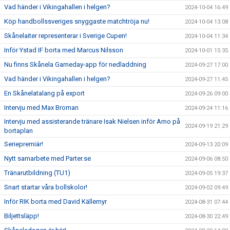
Vad händer i Vikingahallen i helgen?
2024-10-04 16:49
Köp handbollssveriges snyggaste matchtröja nu!
2024-10-04 13:08
Skånelaiter representerar i Sverige Cupen!
2024-10-04 11:34
Inför Ystad IF borta med Marcus Nilsson
2024-10-01 15:35
Nu finns Skånela Gameday-app för nedladdning
2024-09-27 17:00
Vad händer i Vikingahallen i helgen?
2024-09-27 11:45
En Skånelatalang på export
2024-09-26 09:00
Intervju med Max Broman
2024-09-24 11:16
Intervju med assisterande tränare Isak Nielsen inför Amo på
2024-09-19 21:29
bortaplan
Seriepremiär!
2024-09-13 20:09
Nytt samarbete med Parter.se
2024-09-06 08:50
Tränarutbildning (TU1)
2024-09-05 19:37
Snart startar våra bollskolor!
2024-09-02 09:49
Inför RIK borta med David Källemyr
2024-08-31 07:44
Biljettsläpp!
2024-08-30 22:49