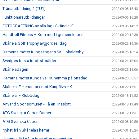
2022-09-09 11:52
Tränarutbildning 1 (TU1)
2022-09-08 15:43
Funktionärsutbildningar
2022-09-06 16:20
FOTOGRAFERING av alla lag i Skånela IF
2022-09-05 14:12
Handboll Fitness – Kom med i gemenskapen!
2022-08-29 12:30
Skånela Golf Trophy avgjordes idag
2022-08-26 19:36
Damerna möter Kungsängens SK i lokalderby!
2022-08-25 16:14
Sveriges bästa idrottsförälder
2022-08-24 16:04
Skåneladagen
2022-08-23 15:06
Herrarna möter Kungälvs HK hemma på onsdag
2022-08-23 08:57
Skånela IF Herrar tar emot Kungälvs HK
2022-08-22 17:51
Skånela IF Klubbdag
2022-08-18 11:52
Använd Sponsorhuset - Få en Trisslott
2022-08-18 11:49
ATG Svenska Cupen Damer
2022-08-12 11:31
ATG Svenska Cupen
2022-08-08 10:50
Nyhet från Skånelas herrar
2022-07-31 15:24
Herrarna är i gång igen efter semestern