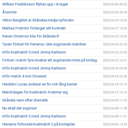
William Fredriksson flyttas upp i A-laget
2022-05-06 00:02
Årsmöte
2022-05-03 20:39
Viktor Bergklint är Skånelas tredje nyförvärv
2022-04-29 10:00
Mattias Friström förlänger sitt kontrakt
2022-04-27 10:00
Kenan Omerovic klar för Skånela IF
2022-04-25 10:00
Tyvärr förlust för herrarna i den avgörande matchen
2022-04-24 22:53
Inför kvalmatch 5 med Jimmy Karlsson
2022-04-22 23:32
Förlust i match fyra innebär ett avgörande möte på lördag
2022-04-22 16:21
Inför kvalmatch 4 med Jimmy Karlsson
2022-04-20 09:00
Inför match 4 mot Önnered
2022-04-18 22:36
Herdeiro Lucau avslutar en fin och lång karriär
2022-04-18 10:15
Matchdagen för kvalmatch 4 närmar sig
2022-04-12 16:22
Skånela vann efter dramatik
2022-04-09 11:29
Nu skall det avgöras!
2022-04-08 11:28
Inför kvalmatch 3 med Jimmy Karlsson
2022-04-08 11:01
Herrarna förlorade kvalmatch 2 på bortaplan
2022-04-06 12:44