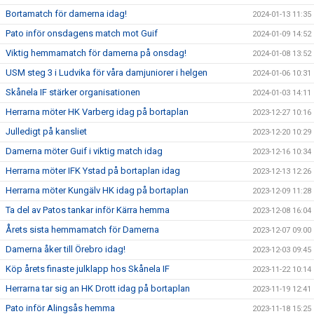
Bortamatch för damerna idag!
2024-01-13 11:35
Pato inför onsdagens match mot Guif
2024-01-09 14:52
Viktig hemmamatch för damerna på onsdag!
2024-01-08 13:52
USM steg 3 i Ludvika för våra damjuniorer i helgen
2024-01-06 10:31
Skånela IF stärker organisationen
2024-01-03 14:11
Herrarna möter HK Varberg idag på bortaplan
2023-12-27 10:16
Julledigt på kansliet
2023-12-20 10:29
Damerna möter Guif i viktig match idag
2023-12-16 10:34
Herrarna möter IFK Ystad på bortaplan idag
2023-12-13 12:26
Herrarna möter Kungälv HK idag på bortaplan
2023-12-09 11:28
Ta del av Patos tankar inför Kärra hemma
2023-12-08 16:04
Årets sista hemmamatch för Damerna
2023-12-07 09:00
Damerna åker till Örebro idag!
2023-12-03 09:45
Köp årets finaste julklapp hos Skånela IF
2023-11-22 10:14
Herrarna tar sig an HK Drott idag på bortaplan
2023-11-19 12:41
Pato inför Alingsås hemma
2023-11-18 15:25