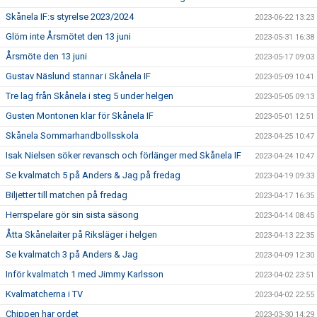
Skånela IF:s styrelse 2023/2024
2023-06-22 13:23
Glöm inte Årsmötet den 13 juni
2023-05-31 16:38
Årsmöte den 13 juni
2023-05-17 09:03
Gustav Näslund stannar i Skånela IF
2023-05-09 10:41
Tre lag från Skånela i steg 5 under helgen
2023-05-05 09:13
Gusten Montonen klar för Skånela IF
2023-05-01 12:51
Skånela Sommarhandbollsskola
2023-04-25 10:47
Isak Nielsen söker revansch och förlänger med Skånela IF
2023-04-24 10:47
Se kvalmatch 5 på Anders & Jag på fredag
2023-04-19 09:33
Biljetter till matchen på fredag
2023-04-17 16:35
Herrspelare gör sin sista säsong
2023-04-14 08:45
Åtta Skånelaiter på Riksläger i helgen
2023-04-13 22:35
Se kvalmatch 3 på Anders & Jag
2023-04-09 12:30
Inför kvalmatch 1 med Jimmy Karlsson
2023-04-02 23:51
Kvalmatcherna i TV
2023-04-02 22:55
Chippen har ordet
2023-03-30 14:29