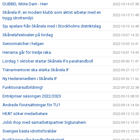
DUBBEL Möte Dam - Herr
2022-10-14 07:38
Skånela IF, en modern klubb som aktivt arbetar med en
2022-10-13 11:48
trygg idrottsmiljö
Sju spelare från Skånela med i Stockholms distriktslag
2022-10-10 16:48
Skånelafestivalen på lördag
2022-10-07 14:32
Seniormatcher i helgen
2022-10-03 16:41
Herrarna går för tredje raka
2022-10-01 19:49
Lördag 1 oktober startar Skånela IFs parahandboll
2022-09-30 11:47
Tränarmentorer ska stärka Skånela IF
2022-09-27 15:17
Ny Hedersmedlem i Skånela IF
2022-09-26 11:56
Funktionärsutbildning!
2022-09-25 22:38
Entrépriser säsongen 2022/2023
2022-09-15 08:59
Ändrade förutsättningar för TU1
2022-09-14 14:54
HEAT söker medarbetare
2022-09-13 15:20
Jobb ihop med samarbetspartner Sigtunahem
2022-09-12 14:07
Sveriges bästa idrottsförälder
2022-09-12 10:00
Ikväll börjar våra handbollsskolor!!