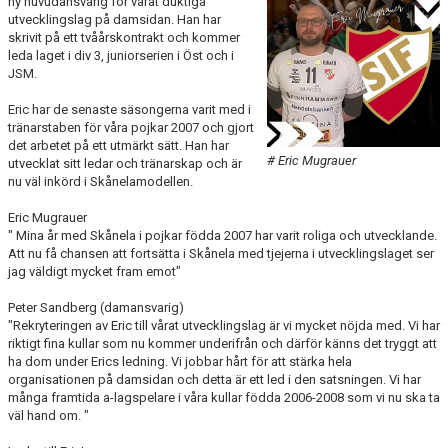
ny huvudansvarig för vårat duktiga
KALENDER
utvecklingslag på damsidan. Han har
skrivit på ett tvåårskontrakt och kommer
leda laget i div 3, juniorserien i Öst och i
KONTAKT LAG
JSM.
DOMARE/FUNKTIONÄRER
Eric har de senaste säsongerna varit med i
tränarstaben för våra pojkar 2007 och gjort
det arbetet på ett utmärkt sätt. Han har
DOKUMENT
# Eric Mugrauer
utvecklat sitt ledar och tränarskap och är
nu väl inkörd i Skånelamodellen.
LÄNKAR
Eric Mugrauer
KORTPLANSSPELEN
" Mina år med Skånela i pojkar födda 2007 har varit roliga och utvecklande.
Att nu få chansen att fortsätta i Skånela med tjejerna i utvecklingslaget ser
jag väldigt mycket fram emot"
Peter Sandberg (damansvarig)
"Rekryteringen av Eric till vårat utvecklingslag är vi mycket nöjda med. Vi har
riktigt fina kullar som nu kommer underifrån och därför känns det tryggt att
ha dom under Erics ledning. Vi jobbar hårt för att stärka hela
organisationen på damsidan och detta är ett led i den satsningen. Vi har
många framtida a-lagspelare i våra kullar födda 2006-2008 som vi nu ska ta
väl hand om. "