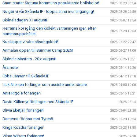
Snart startar Sigtuna kommuns populäraste bollskolor!
2025-08-29 00:54
Nu gör vi vår Skånela IF - loppis ännu mer tillgänglig!
2025-08-28 09:50
Skåneladagen 31 augusti
2025-08-07 19:54
Herrarna kör igång den kollektiva träningen igen efter
2025-07-28 10:53
sommaruppehållet
Nu släpper vi våra säsongskort!
2025-07-22 22:47
Anmälan öppen till Summer Camp 2025!
2025-06-27 11:00
Skånela Masters - 20:e augusti
2025-06-26 16:51
Årsmöte
2025-05-14 12:26
Ebba Jansen till Skånela IF
2025-04-12 12:10
Isak Nielsen förlänger som assisterande tränare
2025-04-03 10:00
Ania Rigole förlänger!
2025-03-15 18:21
David Källemyr förlänger med Skånela IF
2025-03-14
Olivia Eketjäll förlänger!
2025-03-04 21:38
Damerna förlorar mot Tyresö
2025-02-28 10:24
Kinga Kozdra förlänger!
2025-02-23 11:55
Vilma Wiberg förlänger!
2025-02-20