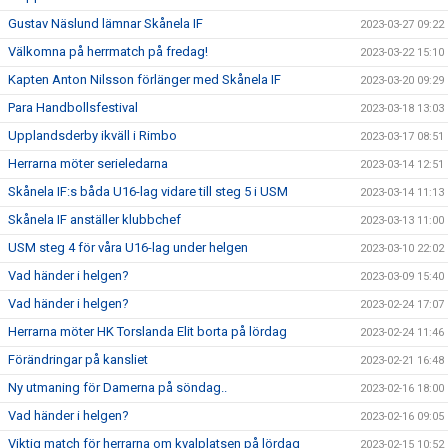
Gustav Näslund lämnar Skånela IF
2023-03-27 09:22
Välkomna på herrmatch på fredag!
2023-03-22 15:10
Kapten Anton Nilsson förlänger med Skånela IF
2023-03-20 09:29
Para Handbollsfestival
2023-03-18 13:03
Upplandsderby ikväll i Rimbo
2023-03-17 08:51
Herrarna möter serieledarna
2023-03-14 12:51
Skånela IF:s båda U16-lag vidare till steg 5 i USM
2023-03-14 11:13
Skånela IF anställer klubbchef
2023-03-13 11:00
USM steg 4 för våra U16-lag under helgen
2023-03-10 22:02
Vad händer i helgen?
2023-03-09 15:40
Vad händer i helgen?
2023-02-24 17:07
Herrarna möter HK Torslanda Elit borta på lördag
2023-02-24 11:46
Förändringar på kansliet
2023-02-21 16:48
Ny utmaning för Damerna på söndag..
2023-02-16 18:00
Vad händer i helgen?
2023-02-16 09:05
Viktig match för herrarna om kvalplatsen på lördag
2023-02-15 10:52