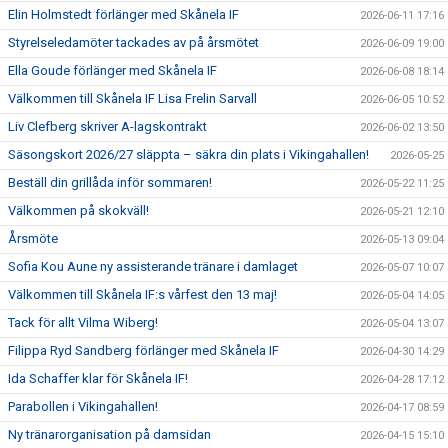
Elin Holmstedt förlänger med Skånela IF
2026-06-11 17:16
Styrelseledamöter tackades av på årsmötet
2026-06-09 19:00
Ella Goude förlänger med Skånela IF
2026-06-08 18:14
Välkommen till Skånela IF Lisa Frelin Sarvall
2026-06-05 10:52
Liv Clefberg skriver A-lagskontrakt
2026-06-02 13:50
Säsongskort 2026/27 släppta – säkra din plats i Vikingahallen!
2026-05-25
Beställ din grillåda inför sommaren!
2026-05-22 11:25
Välkommen på skokväll!
2026-05-21 12:10
Årsmöte
2026-05-13 09:04
Sofia Kou Aune ny assisterande tränare i damlaget
2026-05-07 10:07
Välkommen till Skånela IF:s vårfest den 13 maj!
2026-05-04 14:05
Tack för allt Vilma Wiberg!
2026-05-04 13:07
Filippa Ryd Sandberg förlänger med Skånela IF
2026-04-30 14:29
Ida Schaffer klar för Skånela IF!
2026-04-28 17:12
Parabollen i Vikingahallen!
2026-04-17 08:59
Ny tränarorganisation på damsidan
2026-04-15 15:10