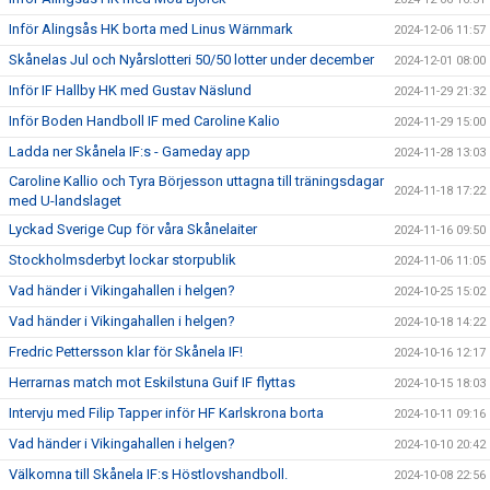
Inför Alingsås HK borta med Linus Wärnmark
2024-12-06 11:57
Skånelas Jul och Nyårslotteri 50/50 lotter under december
2024-12-01 08:00
Inför IF Hallby HK med Gustav Näslund
2024-11-29 21:32
Inför Boden Handboll IF med Caroline Kalio
2024-11-29 15:00
Ladda ner Skånela IF:s - Gameday app
2024-11-28 13:03
Caroline Kallio och Tyra Börjesson uttagna till träningsdagar
2024-11-18 17:22
med U-landslaget
Lyckad Sverige Cup för våra Skånelaiter
2024-11-16 09:50
Stockholmsderbyt lockar storpublik
2024-11-06 11:05
Vad händer i Vikingahallen i helgen?
2024-10-25 15:02
Vad händer i Vikingahallen i helgen?
2024-10-18 14:22
Fredric Pettersson klar för Skånela IF!
2024-10-16 12:17
Herrarnas match mot Eskilstuna Guif IF flyttas
2024-10-15 18:03
Intervju med Filip Tapper inför HF Karlskrona borta
2024-10-11 09:16
Vad händer i Vikingahallen i helgen?
2024-10-10 20:42
Välkomna till Skånela IF:s Höstlovshandboll.
2024-10-08 22:56