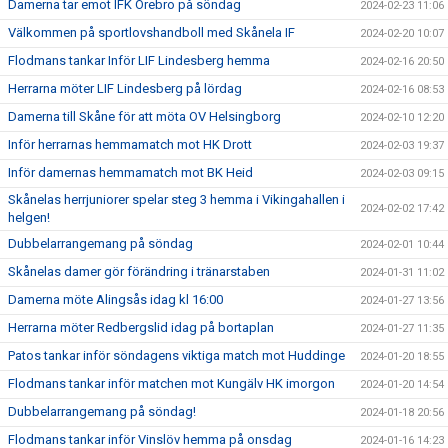
Damerna tar emot IFK Örebro på söndag
2024-02-23 11:06
Välkommen på sportlovshandboll med Skånela IF
2024-02-20 10:07
Flodmans tankar Inför LIF Lindesberg hemma
2024-02-16 20:50
Herrarna möter LIF Lindesberg på lördag
2024-02-16 08:53
Damerna till Skåne för att möta OV Helsingborg
2024-02-10 12:20
Inför herrarnas hemmamatch mot HK Drott
2024-02-03 19:37
Inför damernas hemmamatch mot BK Heid
2024-02-03 09:15
Skånelas herrjuniorer spelar steg 3 hemma i Vikingahallen i
2024-02-02 17:42
helgen!
Dubbelarrangemang på söndag
2024-02-01 10:44
Skånelas damer gör förändring i tränarstaben
2024-01-31 11:02
Damerna möte Alingsås idag kl 16:00
2024-01-27 13:56
Herrarna möter Redbergslid idag på bortaplan
2024-01-27 11:35
Patos tankar inför söndagens viktiga match mot Huddinge
2024-01-20 18:55
Flodmans tankar inför matchen mot Kungälv HK imorgon
2024-01-20 14:54
Dubbelarrangemang på söndag!
2024-01-18 20:56
Flodmans tankar inför Vinslöv hemma på onsdag
2024-01-16 14:23