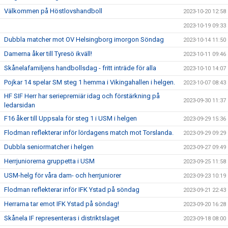
Välkommen på Höstlovshandboll
2023-10-20 12:58
2023-10-19 09:33
Dubbla matcher mot OV Helsingborg imorgon Söndag
2023-10-14 11:50
Damerna åker till Tyresö ikväll!
2023-10-11 09:46
Skånelafamiljens handbollsdag - fritt inträde för alla
2023-10-10 14:07
Pojkar 14 spelar SM steg 1 hemma i Vikingahallen i helgen.
2023-10-07 08:43
HF SIF Herr har seriepremiär idag och förstärkning på
2023-09-30 11:37
ledarsidan
F16 åker till Uppsala för steg 1 i USM i helgen
2023-09-29 15:36
Flodman reflekterar inför lördagens match mot Torslanda.
2023-09-29 09:29
Dubbla seniormatcher i helgen
2023-09-27 09:49
Herrjuniorerna gruppetta i USM
2023-09-25 11:58
USM-helg för våra dam- och herrjuniorer
2023-09-23 10:19
Flodman reflekterar inför IFK Ystad på söndag
2023-09-21 22:43
Herrarna tar emot IFK Ystad på söndag!
2023-09-20 16:28
Skånela IF representeras i distriktslaget
2023-09-18 08:00