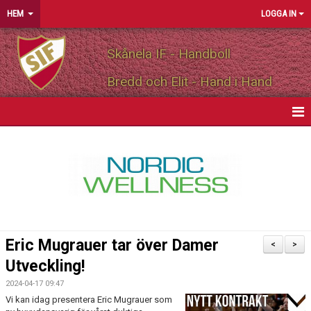
HEM
LOGGA IN
Skånela IF - Handboll
Bredd och Elit - Hand i Hand
HEM
NYHETER
OM FÖRENINGEN
MEDLEMSINFO
Eric Mugrauer tar över Damer
<
>
PARTNERS
Utveckling!
2024-04-17 09:47
MATCHER
Vi kan idag presentera Eric Mugrauer som