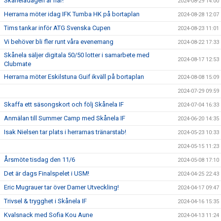
Skåneladagen är här!
2024-08-29 14:00
Herrarna möter idag IFK Tumba HK på bortaplan
2024-08-28 12:07
Tims tankar inför ATG Svenska Cupen
2024-08-23 11:01
Vi behöver bli fler runt våra evenemang
2024-08-22 17:33
Skånela säljer digitala 50/50 lotter i samarbete med
2024-08-17 12:53
Clubmate
Herrarna möter Eskilstuna Guif ikväll på bortaplan
2024-08-08 15:09
2024-07-29 09:59
Skaffa ett säsongskort och följ Skånela IF
2024-07-04 16:33
Anmälan till Summer Camp med Skånela IF
2024-06-20 14:35
Isak Nielsen tar plats i herrarnas tränarstab!
2024-05-23 10:33
2024-05-15 11:23
Årsmöte tisdag den 11/6
2024-05-08 17:10
Det är dags Finalspelet i USM!
2024-04-25 22:43
Eric Mugrauer tar över Damer Utveckling!
2024-04-17 09:47
Trivsel & trygghet i Skånela IF
2024-04-16 15:35
Kvalsnack med Sofia Kou Aune
2024-04-13 11:24