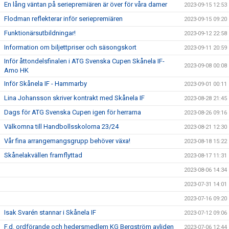
En lång väntan på seriepremiären är över för våra damer
2023-09-15 12:53
Flodman reflekterar inför seriepremiären
2023-09-15 09:20
Funktionärsutbildningar!
2023-09-12 22:58
Information om biljettpriser och säsongskort
2023-09-11 20:59
Inför åttondelsfinalen i ATG Svenska Cupen Skånela IF-
2023-09-08 00:08
Amo HK
Inför Skånela IF - Hammarby
2023-09-01 00:11
Lina Johansson skriver kontrakt med Skånela IF
2023-08-28 21:45
Dags för ATG Svenska Cupen igen för herrarna
2023-08-26 09:16
Välkomna till Handbollsskolorna 23/24
2023-08-21 12:30
Vår fina arrangemangsgrupp behöver växa!
2023-08-18 15:22
Skånelakvällen framflyttad
2023-08-17 11:31
2023-08-06 14:34
2023-07-31 14:01
2023-07-16 09:20
Isak Svarén stannar i Skånela IF
2023-07-12 09:06
F.d. ordförande och hedersmedlem KG Bergström avliden
2023-07-06 12:44