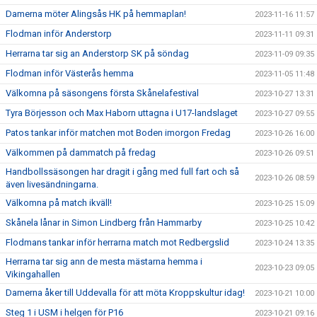
Damerna möter Alingsås HK på hemmaplan!
2023-11-16 11:57
Flodman inför Anderstorp
2023-11-11 09:31
Herrarna tar sig an Anderstorp SK på söndag
2023-11-09 09:35
Flodman inför Västerås hemma
2023-11-05 11:48
Välkomna på säsongens första Skånelafestival
2023-10-27 13:31
Tyra Börjesson och Max Haborn uttagna i U17-landslaget
2023-10-27 09:55
Patos tankar inför matchen mot Boden imorgon Fredag
2023-10-26 16:00
Välkommen på dammatch på fredag
2023-10-26 09:51
Handbollssäsongen har dragit i gång med full fart och så
2023-10-26 08:59
även livesändningarna.
Välkomna på match ikväll!
2023-10-25 15:09
Skånela lånar in Simon Lindberg från Hammarby
2023-10-25 10:42
Flodmans tankar inför herrarna match mot Redbergslid
2023-10-24 13:35
Herrarna tar sig ann de mesta mästarna hemma i
2023-10-23 09:05
Vikingahallen
Damerna åker till Uddevalla för att möta Kroppskultur idag!
2023-10-21 10:00
Steg 1 i USM i helgen för P16
2023-10-21 09:16