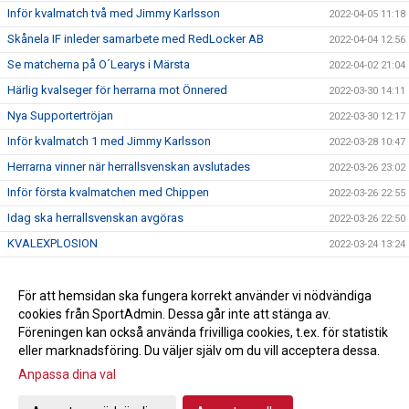
Inför kvalmatch två med Jimmy Karlsson
2022-04-05 11:18
Skånela IF inleder samarbete med RedLocker AB
2022-04-04 12:56
Se matcherna på O´Learys i Märsta
2022-04-02 21:04
Härlig kvalseger för herrarna mot Önnered
2022-03-30 14:11
Nya Supportertröjan
2022-03-30 12:17
Inför kvalmatch 1 med Jimmy Karlsson
2022-03-28 10:47
Herrarna vinner när herrallsvenskan avslutades
2022-03-26 23:02
Inför första kvalmatchen med Chippen
2022-03-26 22:55
Idag ska herrallsvenskan avgöras
2022-03-26 22:50
KVALEXPLOSION
2022-03-24 13:24
Herrarna klara för kval till Handbollsligan
2022-03-23 13:57
Anna Mossberg förlänger med Skånela IF
För att hemsidan ska fungera korrekt använder vi nödvändiga
2022-03-15 10:13
cookies från SportAdmin. Dessa går inte att stänga av.
Alexandra Schaerlund skriver nytt!
2022-03-11 10:15
Föreningen kan också använda frivilliga cookies, t.ex. för statistik
eller marknadsföring. Du väljer själv om du vill acceptera dessa.
Anpassa dina val
Cookie-inställningar
Gå till Webbversion