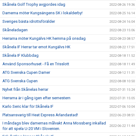
Skånela Golf Trophy avgjordes idag
2022-08-26 19:36
Damerna möter Kungsängens SK i lokalderby!
2022-08-25 16:14
Sveriges bästa idrottsförälder
2022-08-24 16:04
Skåneladagen
2022-08-23 15:06
Herrarna möter Kungälvs HK hemma på onsdag
2022-08-23 08:57
Skånela IF Herrar tar emot Kungälvs HK
2022-08-22 17:51
Skånela IF Klubbdag
2022-08-18 11:52
Använd Sponsorhuset - Få en Trisslott
2022-08-18 11:49
ATG Svenska Cupen Damer
2022-08-12 11:31
ATG Svenska Cupen
2022-08-08 10:50
Nyhet från Skånelas herrar
2022-07-31 15:24
Herrarna är i gång igen efter semestern
2022-07-31 15:05
Karlo Seric klar för Skånela IF
2022-07-06 10:04
Platsansvarig till Heat Express Arlandastad!
2022-06-23 08:51
I måndags blev damernas målvakt Anna Mossberg inkallad
2022-06-22 11:44
för att spela U-20 VM i Slovenien.