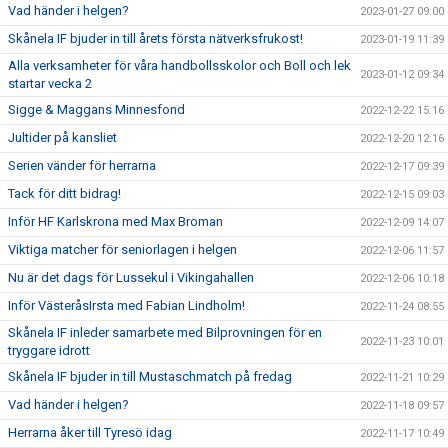
Vad händer i helgen?
2023-01-27 09:00
Skånela IF bjuder in till årets första nätverksfrukost!
2023-01-19 11:39
Alla verksamheter för våra handbollsskolor och Boll och lek
2023-01-12 09:34
startar vecka 2
Sigge & Maggans Minnesfond
2022-12-22 15:16
Jultider på kansliet
2022-12-20 12:16
Serien vänder för herrarna
2022-12-17 09:39
Tack för ditt bidrag!
2022-12-15 09:03
Inför HF Karlskrona med Max Broman
2022-12-09 14:07
Viktiga matcher för seniorlagen i helgen
2022-12-06 11:57
Nu är det dags för Lussekul i Vikingahallen
2022-12-06 10:18
Inför VästeråsIrsta med Fabian Lindholm!
2022-11-24 08:55
Skånela IF inleder samarbete med Bilprovningen för en
2022-11-23 10:01
tryggare idrott
Skånela IF bjuder in till Mustaschmatch på fredag
2022-11-21 10:29
Vad händer i helgen?
2022-11-18 09:57
Herrarna åker till Tyresö idag
2022-11-17 10:49