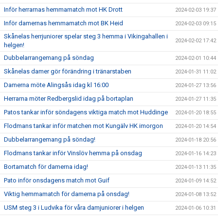
Inför herrarnas hemmamatch mot HK Drott
2024-02-03 19:37
Inför damernas hemmamatch mot BK Heid
2024-02-03 09:15
Skånelas herrjuniorer spelar steg 3 hemma i Vikingahallen i
2024-02-02 17:42
helgen!
Dubbelarrangemang på söndag
2024-02-01 10:44
Skånelas damer gör förändring i tränarstaben
2024-01-31 11:02
Damerna möte Alingsås idag kl 16:00
2024-01-27 13:56
Herrarna möter Redbergslid idag på bortaplan
2024-01-27 11:35
Patos tankar inför söndagens viktiga match mot Huddinge
2024-01-20 18:55
Flodmans tankar inför matchen mot Kungälv HK imorgon
2024-01-20 14:54
Dubbelarrangemang på söndag!
2024-01-18 20:56
Flodmans tankar inför Vinslöv hemma på onsdag
2024-01-16 14:23
Bortamatch för damerna idag!
2024-01-13 11:35
Pato inför onsdagens match mot Guif
2024-01-09 14:52
Viktig hemmamatch för damerna på onsdag!
2024-01-08 13:52
USM steg 3 i Ludvika för våra damjuniorer i helgen
2024-01-06 10:31