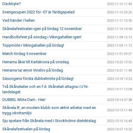
Däckbyte?
2022-11-16 11:40
Sverigecupen 2022 för -07 är färdigspelad
2022-11-15 20:26
Vad händer i hallen
2022-11-11 10:30
Skånelafestivalen igen på lördag 12 november
2022-11-10 14:58
Handbollsfest på söndag i Vikingahallen igen!
2022-11-08 15:13
Toppmöte i Vikingahallen på lördag!
2022-11-04 11:12
Match lördag 5 november
2022-11-01 09:57
Herrarna åker till Karlskrona på onsdag
2022-10-25 10:55
Herrarna tar emot Vinslöv på lördag
2022-10-21 11:48
Säsongens första dubbelmöte på lördag!
2022-10-18 13:23
Två Skånelaiter och en f.d. Skånelait uttagna i U16-
2022-10-17 12:08
landslaget
DUBBEL Möte Dam - Herr
2022-10-14 07:38
Skånela IF, en modern klubb som aktivt arbetar med en
2022-10-13 11:48
trygg idrottsmiljö
Sju spelare från Skånela med i Stockholms distriktslag
2022-10-10 16:48
Skånelafestivalen på lördag
2022-10-07 14:32