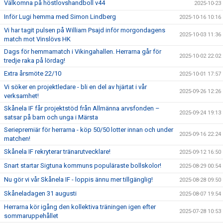
Välkomna på höstlovshandboll v44
2025-10-23
Inför Lugi hemma med Simon Lindberg
2025-10-16 10:16
Vi har tagit pulsen på William Psajd inför morgondagens
2025-10-03 11:36
match mot Vinslövs HK
Dags för hemmamatch i Vikingahallen. Herrarna går för
2025-10-02 22:02
tredje raka på lördag!
Extra årsmöte 22/10
2025-10-01 17:57
Vi söker en projektledare - bli en del av hjärtat i vår
2025-09-26 12:26
verksamhet!
Skånela IF får projektstöd från Allmänna arvsfonden –
2025-09-24 19:13
satsar på barn och unga i Märsta
Seriepremiär för herrarna - köp 50/50 lotter innan och under
2025-09-16 22:24
matchen!
Skånela IF rekryterar tränarutvecklare!
2025-09-12 16:50
Snart startar Sigtuna kommuns populäraste bollskolor!
2025-08-29 00:54
Nu gör vi vår Skånela IF - loppis ännu mer tillgänglig!
2025-08-28 09:50
Skåneladagen 31 augusti
2025-08-07 19:54
Herrarna kör igång den kollektiva träningen igen efter
2025-07-28 10:53
sommaruppehållet