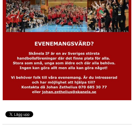
KALENDER
KONTAKT LAG
DOMARE/FUNKTIONÄRER
DOKUMENT
LÄNKAR
KORTPLANSSPELEN