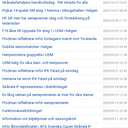
Skånelafamiljens handbollsdag - fritt inträde för alla
2023-10-10 14:07
Pojkar 14 spelar SM steg 1 hemma i Vikingahallen i helgen.
2023-10-07 08:43
HF SIF Herr har seriepremiär idag och förstärkning på
2023-09-30 11:37
ledarsidan
F16 åker till Uppsala för steg 1 i USM i helgen
2023-09-29 15:36
Flodman reflekterar inför lördagens match mot Torslanda.
2023-09-29 09:29
Dubbla seniormatcher i helgen
2023-09-27 09:49
Herrjuniorerna gruppetta i USM
2023-09-25 11:58
USM-helg för våra dam- och herrjuniorer
2023-09-23 10:19
Flodman reflekterar inför IFK Ystad på söndag
2023-09-21 22:43
Herrarna tar emot IFK Ystad på söndag!
2023-09-20 16:28
Skånela IF representeras i distriktslaget
2023-09-18 08:00
En lång väntan på seriepremiären är över för våra damer
2023-09-15 12:53
Flodman reflekterar inför seriepremiären
2023-09-15 09:20
Funktionärsutbildningar!
2023-09-12 22:58
Information om biljettpriser och säsongskort
2023-09-11 20:59
Inför åttondelsfinalen i ATG Svenska Cupen Skånela IF-