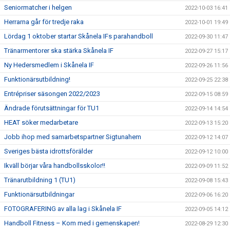
Seniormatcher i helgen
2022-10-03 16:41
Herrarna går för tredje raka
2022-10-01 19:49
Lördag 1 oktober startar Skånela IFs parahandboll
2022-09-30 11:47
Tränarmentorer ska stärka Skånela IF
2022-09-27 15:17
Ny Hedersmedlem i Skånela IF
2022-09-26 11:56
Funktionärsutbildning!
2022-09-25 22:38
Entrépriser säsongen 2022/2023
2022-09-15 08:59
Ändrade förutsättningar för TU1
2022-09-14 14:54
HEAT söker medarbetare
2022-09-13 15:20
Jobb ihop med samarbetspartner Sigtunahem
2022-09-12 14:07
Sveriges bästa idrottsförälder
2022-09-12 10:00
Ikväll börjar våra handbollsskolor!!
2022-09-09 11:52
Tränarutbildning 1 (TU1)
2022-09-08 15:43
Funktionärsutbildningar
2022-09-06 16:20
FOTOGRAFERING av alla lag i Skånela IF
2022-09-05 14:12
Handboll Fitness – Kom med i gemenskapen!
2022-08-29 12:30