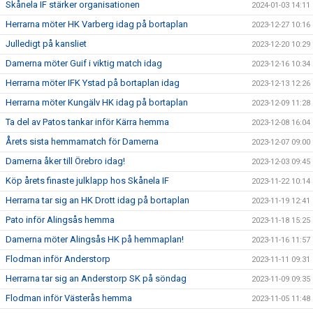
Skånela IF stärker organisationen
2024-01-03 14:11
Herrarna möter HK Varberg idag på bortaplan
2023-12-27 10:16
Julledigt på kansliet
2023-12-20 10:29
Damerna möter Guif i viktig match idag
2023-12-16 10:34
Herrarna möter IFK Ystad på bortaplan idag
2023-12-13 12:26
Herrarna möter Kungälv HK idag på bortaplan
2023-12-09 11:28
Ta del av Patos tankar inför Kärra hemma
2023-12-08 16:04
Årets sista hemmamatch för Damerna
2023-12-07 09:00
Damerna åker till Örebro idag!
2023-12-03 09:45
Köp årets finaste julklapp hos Skånela IF
2023-11-22 10:14
Herrarna tar sig an HK Drott idag på bortaplan
2023-11-19 12:41
Pato inför Alingsås hemma
2023-11-18 15:25
Damerna möter Alingsås HK på hemmaplan!
2023-11-16 11:57
Flodman inför Anderstorp
2023-11-11 09:31
Herrarna tar sig an Anderstorp SK på söndag
2023-11-09 09:35
Flodman inför Västerås hemma
2023-11-05 11:48