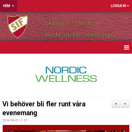
HEM
LOGGA IN
Skånela IF - Handboll
Bredd och Elit - Hand i Hand
HEM
NYHETER
OM FÖRENINGEN
MEDLEMSINFO
Vi behöver bli fler runt våra
<
>
PARTNERS
evenemang
2024-08-22 17:33
MATCHER