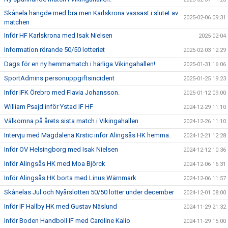
Skånela hängde med bra men Karlskrona vassast i slutet av
2025-02-06 09:31
matchen
Inför HF Karlskrona med Isak Nielsen
2025-02-04
Information rörande 50/50 lotteriet
2025-02-03 12:29
Dags för en ny hemmamatch i härliga Vikingahallen!
2025-01-31 16:06
SportAdmins personuppgiftsincident
2025-01-25 19:23
Inför IFK Örebro med Flavia Johansson.
2025-01-12 09:00
William Psajd inför Ystad IF HF
2024-12-29 11:10
Välkomna på årets sista match i Vikingahallen
2024-12-26 11:10
Intervju med Magdalena Krstic inför Alingsås HK hemma.
2024-12-21 12:28
Inför OV Helsingborg med Isak Nielsen
2024-12-12 10:36
Inför Alingsås HK med Moa Björck
2024-12-06 16:31
Inför Alingsås HK borta med Linus Wärnmark
2024-12-06 11:57
Skånelas Jul och Nyårslotteri 50/50 lotter under december
2024-12-01 08:00
Inför IF Hallby HK med Gustav Näslund
2024-11-29 21:32
Inför Boden Handboll IF med Caroline Kalio
2024-11-29 15:00