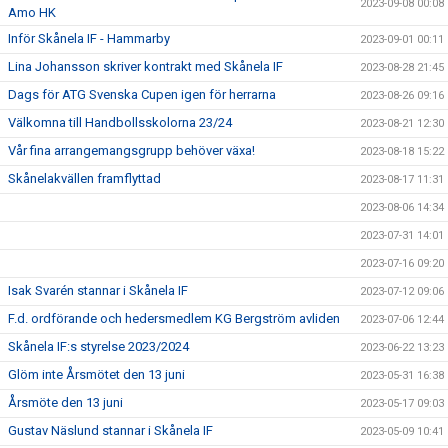
2023-09-08 00:08
Amo HK
Inför Skånela IF - Hammarby
2023-09-01 00:11
Lina Johansson skriver kontrakt med Skånela IF
2023-08-28 21:45
Dags för ATG Svenska Cupen igen för herrarna
2023-08-26 09:16
Välkomna till Handbollsskolorna 23/24
2023-08-21 12:30
Vår fina arrangemangsgrupp behöver växa!
2023-08-18 15:22
Skånelakvällen framflyttad
2023-08-17 11:31
2023-08-06 14:34
2023-07-31 14:01
2023-07-16 09:20
Isak Svarén stannar i Skånela IF
2023-07-12 09:06
F.d. ordförande och hedersmedlem KG Bergström avliden
2023-07-06 12:44
Skånela IF:s styrelse 2023/2024
2023-06-22 13:23
Glöm inte Årsmötet den 13 juni
2023-05-31 16:38
Årsmöte den 13 juni
2023-05-17 09:03
Gustav Näslund stannar i Skånela IF
2023-05-09 10:41