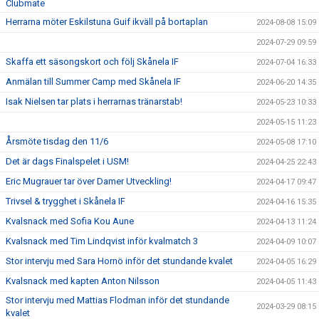
Clubmate
Herrarna möter Eskilstuna Guif ikväll på bortaplan
2024-08-08 15:09
2024-07-29 09:59
Skaffa ett säsongskort och följ Skånela IF
2024-07-04 16:33
Anmälan till Summer Camp med Skånela IF
2024-06-20 14:35
Isak Nielsen tar plats i herrarnas tränarstab!
2024-05-23 10:33
2024-05-15 11:23
Årsmöte tisdag den 11/6
2024-05-08 17:10
Det är dags Finalspelet i USM!
2024-04-25 22:43
Eric Mugrauer tar över Damer Utveckling!
2024-04-17 09:47
Trivsel & trygghet i Skånela IF
2024-04-16 15:35
Kvalsnack med Sofia Kou Aune
2024-04-13 11:24
Kvalsnack med Tim Lindqvist inför kvalmatch 3
2024-04-09 10:07
Stor intervju med Sara Hornö inför det stundande kvalet
2024-04-05 16:29
Kvalsnack med kapten Anton Nilsson
2024-04-05 11:43
Stor intervju med Mattias Flodman inför det stundande
2024-03-29 08:15
kvalet