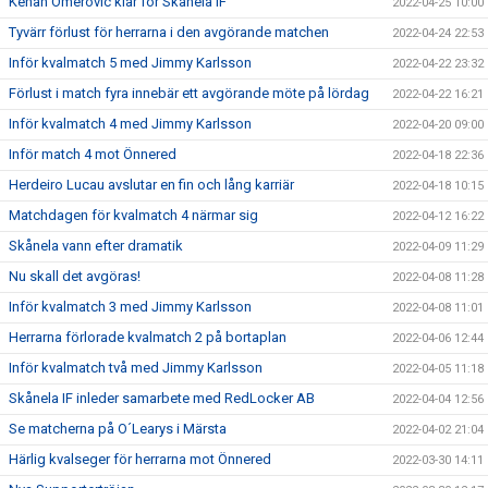
Kenan Omerovic klar för Skånela IF
2022-04-25 10:00
Tyvärr förlust för herrarna i den avgörande matchen
2022-04-24 22:53
Inför kvalmatch 5 med Jimmy Karlsson
2022-04-22 23:32
Förlust i match fyra innebär ett avgörande möte på lördag
2022-04-22 16:21
Inför kvalmatch 4 med Jimmy Karlsson
2022-04-20 09:00
Inför match 4 mot Önnered
2022-04-18 22:36
Herdeiro Lucau avslutar en fin och lång karriär
2022-04-18 10:15
Matchdagen för kvalmatch 4 närmar sig
2022-04-12 16:22
Skånela vann efter dramatik
2022-04-09 11:29
Nu skall det avgöras!
2022-04-08 11:28
Inför kvalmatch 3 med Jimmy Karlsson
2022-04-08 11:01
Herrarna förlorade kvalmatch 2 på bortaplan
2022-04-06 12:44
Inför kvalmatch två med Jimmy Karlsson
2022-04-05 11:18
Skånela IF inleder samarbete med RedLocker AB
2022-04-04 12:56
Se matcherna på O´Learys i Märsta
2022-04-02 21:04
Härlig kvalseger för herrarna mot Önnered
2022-03-30 14:11