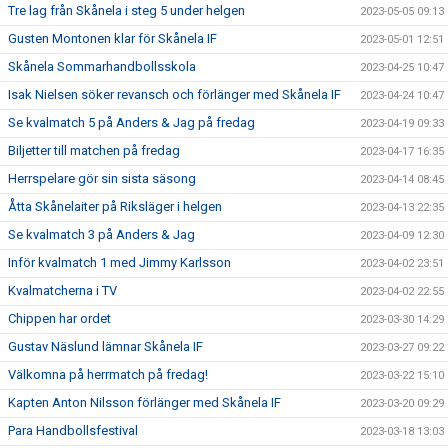
Tre lag från Skånela i steg 5 under helgen
2023-05-05 09:13
Gusten Montonen klar för Skånela IF
2023-05-01 12:51
Skånela Sommarhandbollsskola
2023-04-25 10:47
Isak Nielsen söker revansch och förlänger med Skånela IF
2023-04-24 10:47
Se kvalmatch 5 på Anders & Jag på fredag
2023-04-19 09:33
Biljetter till matchen på fredag
2023-04-17 16:35
Herrspelare gör sin sista säsong
2023-04-14 08:45
Åtta Skånelaiter på Riksläger i helgen
2023-04-13 22:35
Se kvalmatch 3 på Anders & Jag
2023-04-09 12:30
Inför kvalmatch 1 med Jimmy Karlsson
2023-04-02 23:51
Kvalmatcherna i TV
2023-04-02 22:55
Chippen har ordet
2023-03-30 14:29
Gustav Näslund lämnar Skånela IF
2023-03-27 09:22
Välkomna på herrmatch på fredag!
2023-03-22 15:10
Kapten Anton Nilsson förlänger med Skånela IF
2023-03-20 09:29
Para Handbollsfestival
2023-03-18 13:03