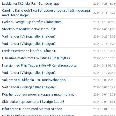
Ladda ner Skånela IF:s - Gameday app
2024-11-28 13:03
Caroline Kallio och Tyra Börjesson uttagna till träningsdagar
2024-11-18 17:22
med U-landslaget
Lyckad Sverige Cup för våra Skånelaiter
2024-11-16 09:50
Stockholmsderbyt lockar storpublik
2024-11-06 11:05
Vad händer i Vikingahallen i helgen?
2024-10-25 15:02
Vad händer i Vikingahallen i helgen?
2024-10-18 14:22
Fredric Pettersson klar för Skånela IF!
2024-10-16 12:17
Herrarnas match mot Eskilstuna Guif IF flyttas
2024-10-15 18:03
Intervju med Filip Tapper inför HF Karlskrona borta
2024-10-11 09:16
Vad händer i Vikingahallen i helgen?
2024-10-10 20:42
Välkomna till Skånela IF:s Höstlovshandboll.
2024-10-08 22:56
Vad händer i Vikingahallen i helgen?
2024-10-04 16:49
Köp handbollssveriges snyggaste matchtröja nu!
2024-10-04 13:08
Skånelaiter representerar i Sverige Cupen!
2024-10-04 11:34
Inför Ystad IF borta med Marcus Nilsson
2024-10-01 15:35