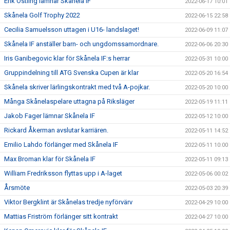
Erik Östling lämnar Skånela IF
2022-06-17 10:01
Skånela Golf Trophy 2022
2022-06-15 22:58
Cecilia Samuelsson uttagen i U16- landslaget!
2022-06-09 11:07
Skånela IF anställer barn- och ungdomssamordnare.
2022-06-06 20:30
Iris Ganibegovic klar för Skånela IF:s herrar
2022-05-31 10:00
Gruppindelning till ATG Svenska Cupen är klar
2022-05-20 16:54
Skånela skriver lärlingskontrakt med två A-pojkar.
2022-05-20 10:00
Många Skånelaspelare uttagna på Riksläger
2022-05-19 11:11
Jakob Fager lämnar Skånela IF
2022-05-12 10:00
Rickard Åkerman avslutar karriären.
2022-05-11 14:52
Emilio Lahdo förlänger med Skånela IF
2022-05-11 10:00
Max Broman klar för Skånela IF
2022-05-11 09:13
William Fredriksson flyttas upp i A-laget
2022-05-06 00:02
Årsmöte
2022-05-03 20:39
Viktor Bergklint är Skånelas tredje nyförvärv
2022-04-29 10:00
Mattias Friström förlänger sitt kontrakt
2022-04-27 10:00