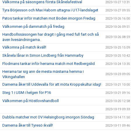
Välkomna på säsongens första Skånelafestival
2023-10-27 13:31
Tyra Börjesson och Max Haborn uttagna i U17-landslaget
2023-10-27 09:55
Patos tankar inför matchen mot Boden imorgon Fredag
2023-10-26 16:00
Välkommen på dammatch på fredag
2023-10-26 09:51
Handbollssäsongen har dragit i gång med full fart och så
2023-10-26 08:59
även livesändningarna.
Välkomna på match ikväll!
2023-10-25 15:09
Skånela lånar in Simon Lindberg från Hammarby
2023-10-25 10:42
Flodmans tankar inför herrarna match mot Redbergslid
2023-10-24 13:35
Herrarna tar sig ann de mesta mästarna hemma i
2023-10-23 09:05
Vikingahallen
Damerna åker till Uddevalla för att möta Kroppskultur idag!
2023-10-21 10:00
Steg 1 i USM i helgen för P16
2023-10-21 09:16
Välkommen på Höstlovshandboll
2023-10-20 12:58
2023-10-19 09:33
Dubbla matcher mot OV Helsingborg imorgon Söndag
2023-10-14 11:50
Damerna åker till Tyresö ikväll!
2023-10-11 09:46