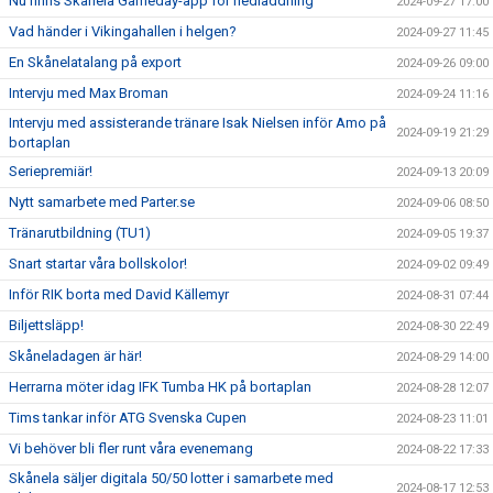
Nu finns Skånela Gameday-app för nedladdning
2024-09-27 17:00
Vad händer i Vikingahallen i helgen?
2024-09-27 11:45
En Skånelatalang på export
2024-09-26 09:00
Intervju med Max Broman
2024-09-24 11:16
Intervju med assisterande tränare Isak Nielsen inför Amo på
2024-09-19 21:29
bortaplan
Seriepremiär!
2024-09-13 20:09
Nytt samarbete med Parter.se
2024-09-06 08:50
Tränarutbildning (TU1)
2024-09-05 19:37
Snart startar våra bollskolor!
2024-09-02 09:49
Inför RIK borta med David Källemyr
2024-08-31 07:44
Biljettsläpp!
2024-08-30 22:49
Skåneladagen är här!
2024-08-29 14:00
Herrarna möter idag IFK Tumba HK på bortaplan
2024-08-28 12:07
Tims tankar inför ATG Svenska Cupen
2024-08-23 11:01
Vi behöver bli fler runt våra evenemang
2024-08-22 17:33
Skånela säljer digitala 50/50 lotter i samarbete med
2024-08-17 12:53