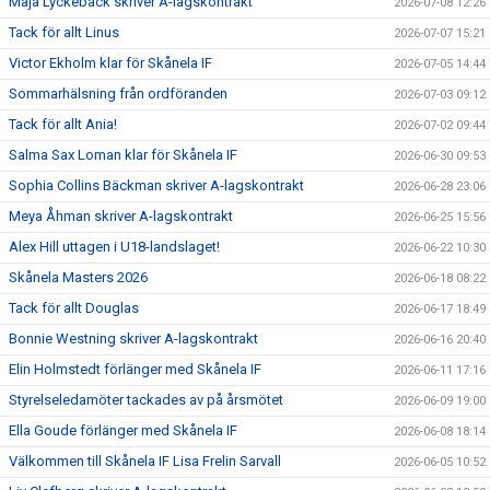
Maja Lyckebäck skriver A-lagskontrakt
2026-07-08 12:26
Tack för allt Linus
2026-07-07 15:21
Victor Ekholm klar för Skånela IF
2026-07-05 14:44
Sommarhälsning från ordföranden
2026-07-03 09:12
Tack för allt Ania!
2026-07-02 09:44
Salma Sax Loman klar för Skånela IF
2026-06-30 09:53
Sophia Collins Bäckman skriver A-lagskontrakt
2026-06-28 23:06
Meya Åhman skriver A-lagskontrakt
2026-06-25 15:56
Alex Hill uttagen i U18-landslaget!
2026-06-22 10:30
Skånela Masters 2026
2026-06-18 08:22
Tack för allt Douglas
2026-06-17 18:49
Bonnie Westning skriver A-lagskontrakt
2026-06-16 20:40
Elin Holmstedt förlänger med Skånela IF
2026-06-11 17:16
Styrelseledamöter tackades av på årsmötet
2026-06-09 19:00
Ella Goude förlänger med Skånela IF
2026-06-08 18:14
Välkommen till Skånela IF Lisa Frelin Sarvall
2026-06-05 10:52