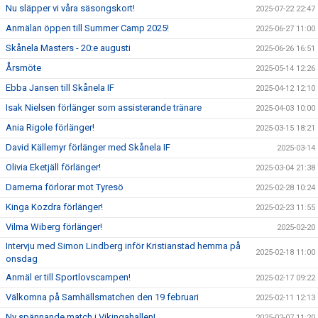
Nu släpper vi våra säsongskort!
2025-07-22 22:47
Anmälan öppen till Summer Camp 2025!
2025-06-27 11:00
Skånela Masters - 20:e augusti
2025-06-26 16:51
Årsmöte
2025-05-14 12:26
Ebba Jansen till Skånela IF
2025-04-12 12:10
Isak Nielsen förlänger som assisterande tränare
2025-04-03 10:00
Ania Rigole förlänger!
2025-03-15 18:21
David Källemyr förlänger med Skånela IF
2025-03-14
Olivia Eketjäll förlänger!
2025-03-04 21:38
Damerna förlorar mot Tyresö
2025-02-28 10:24
Kinga Kozdra förlänger!
2025-02-23 11:55
Vilma Wiberg förlänger!
2025-02-20
Intervju med Simon Lindberg inför Kristianstad hemma på
2025-02-18 11:00
onsdag
Anmäl er till Sportlovscampen!
2025-02-17 09:22
Välkomna på Samhällsmatchen den 19 februari
2025-02-11 12:13
Ny spännande match i Vikingahallen!
2025-02-07 11:20