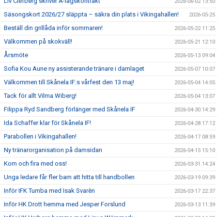
Liv Clefberg skriver A-lagskontrakt
2026-06-02 13:50
Säsongskort 2026/27 släppta – säkra din plats i Vikingahallen!
2026-05-25
Beställ din grillåda inför sommaren!
2026-05-22 11:25
Välkommen på skokväll!
2026-05-21 12:10
Årsmöte
2026-05-13 09:04
Sofia Kou Aune ny assisterande tränare i damlaget
2026-05-07 10:07
Välkommen till Skånela IF:s vårfest den 13 maj!
2026-05-04 14:05
Tack för allt Vilma Wiberg!
2026-05-04 13:07
Filippa Ryd Sandberg förlänger med Skånela IF
2026-04-30 14:29
Ida Schaffer klar för Skånela IF!
2026-04-28 17:12
Parabollen i Vikingahallen!
2026-04-17 08:59
Ny tränarorganisation på damsidan
2026-04-15 15:10
Kom och fira med oss!
2026-03-31 14:24
Unga ledare får fler barn att hitta till handbollen
2026-03-19 09:39
Inför IFK Tumba med Isak Svarèn
2026-03-17 22:37
Inför HK Drott hemma med Jesper Forslund
2026-03-13 11:39