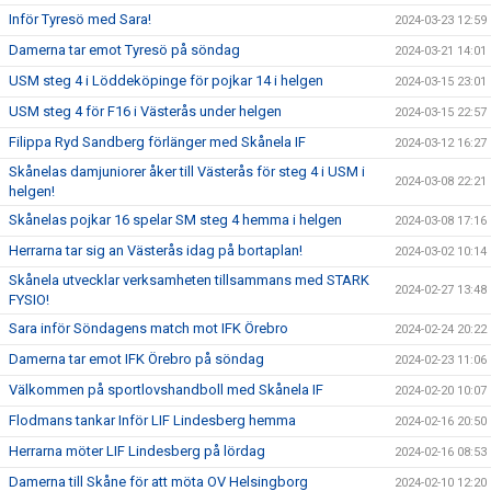
Inför Tyresö med Sara!
2024-03-23 12:59
Damerna tar emot Tyresö på söndag
2024-03-21 14:01
USM steg 4 i Löddeköpinge för pojkar 14 i helgen
2024-03-15 23:01
USM steg 4 för F16 i Västerås under helgen
2024-03-15 22:57
Filippa Ryd Sandberg förlänger med Skånela IF
2024-03-12 16:27
Skånelas damjuniorer åker till Västerås för steg 4 i USM i
2024-03-08 22:21
helgen!
Skånelas pojkar 16 spelar SM steg 4 hemma i helgen
2024-03-08 17:16
Herrarna tar sig an Västerås idag på bortaplan!
2024-03-02 10:14
Skånela utvecklar verksamheten tillsammans med STARK
2024-02-27 13:48
FYSIO!
Sara inför Söndagens match mot IFK Örebro
2024-02-24 20:22
Damerna tar emot IFK Örebro på söndag
2024-02-23 11:06
Välkommen på sportlovshandboll med Skånela IF
2024-02-20 10:07
Flodmans tankar Inför LIF Lindesberg hemma
2024-02-16 20:50
Herrarna möter LIF Lindesberg på lördag
2024-02-16 08:53
Damerna till Skåne för att möta OV Helsingborg
2024-02-10 12:20