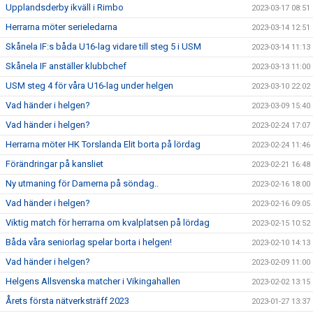
Upplandsderby ikväll i Rimbo
2023-03-17 08:51
Herrarna möter serieledarna
2023-03-14 12:51
Skånela IF:s båda U16-lag vidare till steg 5 i USM
2023-03-14 11:13
Skånela IF anställer klubbchef
2023-03-13 11:00
USM steg 4 för våra U16-lag under helgen
2023-03-10 22:02
Vad händer i helgen?
2023-03-09 15:40
Vad händer i helgen?
2023-02-24 17:07
Herrarna möter HK Torslanda Elit borta på lördag
2023-02-24 11:46
Förändringar på kansliet
2023-02-21 16:48
Ny utmaning för Damerna på söndag..
2023-02-16 18:00
Vad händer i helgen?
2023-02-16 09:05
Viktig match för herrarna om kvalplatsen på lördag
2023-02-15 10:52
Båda våra seniorlag spelar borta i helgen!
2023-02-10 14:13
Vad händer i helgen?
2023-02-09 11:00
Helgens Allsvenska matcher i Vikingahallen
2023-02-02 13:15
Årets första nätverksträff 2023
2023-01-27 13:37