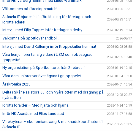
Inför HK Varberg hemma med Linus Wärnmark
2026-03-05 14:05
Välkommen på föreningsmatch!
2026-03-05 10:31
Skånela IF bjuder in till föreläsning för företags- och
2026-02-23 16:51
idrottsledare!
Intervju med Filip Tapper inför fredagens derby
2026-02-19 15:14
Välkomna på Sportlovshandboll!
2026-02-17
Intervju med David Källemyr inför Kroppskultur hemma!
2026-02-08 08:58
Våra herrjuniorer tar sig vidare i USM som obesegrad
2026-02-05 10:40
gruppetta!
Ny organsiation på Sportkontoret från 2 februari
2026-01-19 12:15
Våra damjuniorer var överlägsna i gruppspelet
2026-01-04 19:50
Årskrönika 2025
2026-01-01 15:34
Delta i Skånelas stora Jul och Nyårslotteri med dragning på
2025-12-05 20:27
nyårsafton
Idrottsförälder – Med hjärta och hjärna
2025-11-24 10:19
Inför HK Aranäs med Elias Lundstad
2025-11-07 16:58
Vi rekryterar – ekonomiansvarig & marknadskoordinator till
2025-10-25 10:05
Skånela IF