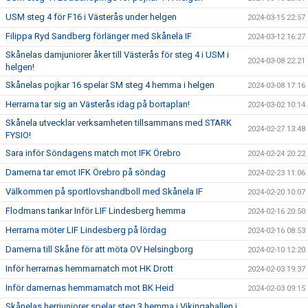
USM steg 4 för F16 i Västerås under helgen
2024-03-15 22:57
Filippa Ryd Sandberg förlänger med Skånela IF
2024-03-12 16:27
Skånelas damjuniorer åker till Västerås för steg 4 i USM i
2024-03-08 22:21
helgen!
Skånelas pojkar 16 spelar SM steg 4 hemma i helgen
2024-03-08 17:16
Herrarna tar sig an Västerås idag på bortaplan!
2024-03-02 10:14
Skånela utvecklar verksamheten tillsammans med STARK
2024-02-27 13:48
FYSIO!
Sara inför Söndagens match mot IFK Örebro
2024-02-24 20:22
Damerna tar emot IFK Örebro på söndag
2024-02-23 11:06
Välkommen på sportlovshandboll med Skånela IF
2024-02-20 10:07
Flodmans tankar Inför LIF Lindesberg hemma
2024-02-16 20:50
Herrarna möter LIF Lindesberg på lördag
2024-02-16 08:53
Damerna till Skåne för att möta OV Helsingborg
2024-02-10 12:20
Inför herrarnas hemmamatch mot HK Drott
2024-02-03 19:37
Inför damernas hemmamatch mot BK Heid
2024-02-03 09:15
Skånelas herrjuniorer spelar steg 3 hemma i Vikingahallen i