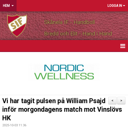
HEM
LOGGA IN
Skånela IF - Handboll
Bredd och Elit - Hand i Hand
HEM
NYHETER
OM FÖRENINGEN
MEDLEMSINFO
Vi har tagit pulsen på William Psajd
<
>
PARTNERS
inför morgondagens match mot Vinslövs
HK
MATCHER
2025-10-03 11:36