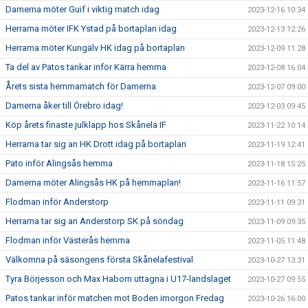
Damerna möter Guif i viktig match idag
2023-12-16 10:34
Herrarna möter IFK Ystad på bortaplan idag
2023-12-13 12:26
Herrarna möter Kungälv HK idag på bortaplan
2023-12-09 11:28
Ta del av Patos tankar inför Kärra hemma
2023-12-08 16:04
Årets sista hemmamatch för Damerna
2023-12-07 09:00
Damerna åker till Örebro idag!
2023-12-03 09:45
Köp årets finaste julklapp hos Skånela IF
2023-11-22 10:14
Herrarna tar sig an HK Drott idag på bortaplan
2023-11-19 12:41
Pato inför Alingsås hemma
2023-11-18 15:25
Damerna möter Alingsås HK på hemmaplan!
2023-11-16 11:57
Flodman inför Anderstorp
2023-11-11 09:31
Herrarna tar sig an Anderstorp SK på söndag
2023-11-09 09:35
Flodman inför Västerås hemma
2023-11-05 11:48
Välkomna på säsongens första Skånelafestival
2023-10-27 13:31
Tyra Börjesson och Max Haborn uttagna i U17-landslaget
2023-10-27 09:55
Patos tankar inför matchen mot Boden imorgon Fredag
2023-10-26 16:00