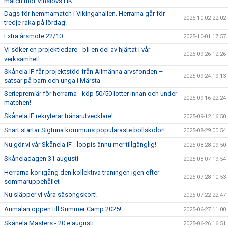
match mot Vinslövs HK
Dags för hemmamatch i Vikingahallen. Herrarna går för
2025-10-02 22:02
tredje raka på lördag!
Extra årsmöte 22/10
2025-10-01 17:57
Vi söker en projektledare - bli en del av hjärtat i vår
2025-09-26 12:26
verksamhet!
Skånela IF får projektstöd från Allmänna arvsfonden –
2025-09-24 19:13
satsar på barn och unga i Märsta
Seriepremiär för herrarna - köp 50/50 lotter innan och under
2025-09-16 22:24
matchen!
Skånela IF rekryterar tränarutvecklare!
2025-09-12 16:50
Snart startar Sigtuna kommuns populäraste bollskolor!
2025-08-29 00:54
Nu gör vi vår Skånela IF - loppis ännu mer tillgänglig!
2025-08-28 09:50
Skåneladagen 31 augusti
2025-08-07 19:54
Herrarna kör igång den kollektiva träningen igen efter
2025-07-28 10:53
sommaruppehållet
Nu släpper vi våra säsongskort!
2025-07-22 22:47
Anmälan öppen till Summer Camp 2025!
2025-06-27 11:00
Skånela Masters - 20:e augusti
2025-06-26 16:51