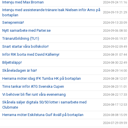
Intervju med Max Broman
2024-09-24 11:16
Intervju med assisterande tränare Isak Nielsen inför Amo på
2024-09-19 21:29
bortaplan
Seriepremiär!
2024-09-13 20:09
Nytt samarbete med Parter.se
2024-09-06 08:50
Tränarutbildning (TU1)
2024-09-05 19:37
Snart startar våra bollskolor!
2024-09-02 09:49
Inför RIK borta med David Källemyr
2024-08-31 07:44
Biljettsläpp!
2024-08-30 22:49
Skåneladagen är här!
2024-08-29 14:00
Herrarna möter idag IFK Tumba HK på bortaplan
2024-08-28 12:07
Tims tankar inför ATG Svenska Cupen
2024-08-23 11:01
Vi behöver bli fler runt våra evenemang
2024-08-22 17:33
Skånela säljer digitala 50/50 lotter i samarbete med
2024-08-17 12:53
Clubmate
Herrarna möter Eskilstuna Guif ikväll på bortaplan
2024-08-08 15:09
2024-07-29 09:59