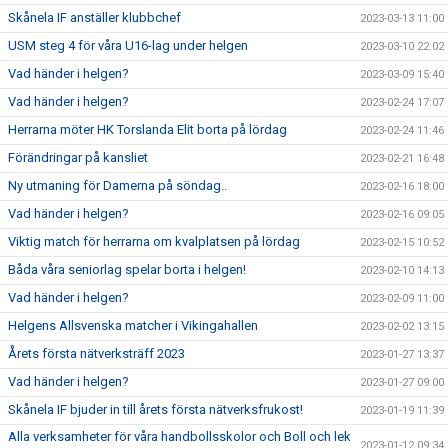
Skånela IF anställer klubbchef
2023-03-13 11:00
USM steg 4 för våra U16-lag under helgen
2023-03-10 22:02
Vad händer i helgen?
2023-03-09 15:40
Vad händer i helgen?
2023-02-24 17:07
Herrarna möter HK Torslanda Elit borta på lördag
2023-02-24 11:46
Förändringar på kansliet
2023-02-21 16:48
Ny utmaning för Damerna på söndag..
2023-02-16 18:00
Vad händer i helgen?
2023-02-16 09:05
Viktig match för herrarna om kvalplatsen på lördag
2023-02-15 10:52
Båda våra seniorlag spelar borta i helgen!
2023-02-10 14:13
Vad händer i helgen?
2023-02-09 11:00
Helgens Allsvenska matcher i Vikingahallen
2023-02-02 13:15
Årets första nätverksträff 2023
2023-01-27 13:37
Vad händer i helgen?
2023-01-27 09:00
Skånela IF bjuder in till årets första nätverksfrukost!
2023-01-19 11:39
Alla verksamheter för våra handbollsskolor och Boll och lek
2023-01-12 09:34