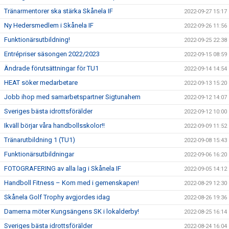
Tränarmentorer ska stärka Skånela IF
2022-09-27 15:17
Ny Hedersmedlem i Skånela IF
2022-09-26 11:56
Funktionärsutbildning!
2022-09-25 22:38
Entrépriser säsongen 2022/2023
2022-09-15 08:59
Ändrade förutsättningar för TU1
2022-09-14 14:54
HEAT söker medarbetare
2022-09-13 15:20
Jobb ihop med samarbetspartner Sigtunahem
2022-09-12 14:07
Sveriges bästa idrottsförälder
2022-09-12 10:00
Ikväll börjar våra handbollsskolor!!
2022-09-09 11:52
Tränarutbildning 1 (TU1)
2022-09-08 15:43
Funktionärsutbildningar
2022-09-06 16:20
FOTOGRAFERING av alla lag i Skånela IF
2022-09-05 14:12
Handboll Fitness – Kom med i gemenskapen!
2022-08-29 12:30
Skånela Golf Trophy avgjordes idag
2022-08-26 19:36
Damerna möter Kungsängens SK i lokalderby!
2022-08-25 16:14
Sveriges bästa idrottsförälder
2022-08-24 16:04