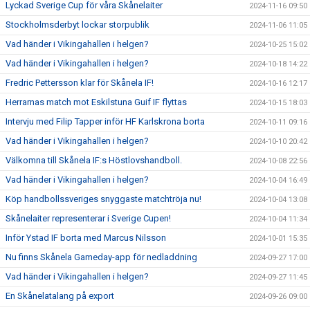
Lyckad Sverige Cup för våra Skånelaiter
2024-11-16 09:50
Stockholmsderbyt lockar storpublik
2024-11-06 11:05
Vad händer i Vikingahallen i helgen?
2024-10-25 15:02
Vad händer i Vikingahallen i helgen?
2024-10-18 14:22
Fredric Pettersson klar för Skånela IF!
2024-10-16 12:17
Herrarnas match mot Eskilstuna Guif IF flyttas
2024-10-15 18:03
Intervju med Filip Tapper inför HF Karlskrona borta
2024-10-11 09:16
Vad händer i Vikingahallen i helgen?
2024-10-10 20:42
Välkomna till Skånela IF:s Höstlovshandboll.
2024-10-08 22:56
Vad händer i Vikingahallen i helgen?
2024-10-04 16:49
Köp handbollssveriges snyggaste matchtröja nu!
2024-10-04 13:08
Skånelaiter representerar i Sverige Cupen!
2024-10-04 11:34
Inför Ystad IF borta med Marcus Nilsson
2024-10-01 15:35
Nu finns Skånela Gameday-app för nedladdning
2024-09-27 17:00
Vad händer i Vikingahallen i helgen?
2024-09-27 11:45
En Skånelatalang på export
2024-09-26 09:00