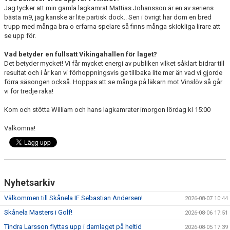
Jag tycker att min gamla lagkamrat Mattias Johansson är en av seriens
bästa m9, jag kanske är lite partisk dock.. Sen i övrigt har dom en bred
trupp med många bra o erfarna spelare så finns många skickliga lirare att
se upp för.
Vad betyder en fullsatt Vikingahallen för laget?
Det betyder mycket! Vi får mycket energi av publiken vilket såklart bidrar till
resultat och i år kan vi förhoppningsvis ge tillbaka lite mer än vad vi gjorde
förra säsongen också. Hoppas att se många på läkarn mot Vinslöv så går
vi för tredje raka!
Kom och stötta William och hans lagkamrater imorgon lördag kl 15:00
Välkomna!
Nyhetsarkiv
Välkommen till Skånela IF Sebastian Andersen!
2026-08-07 10:44
Skånela Masters i Golf!
2026-08-06 17:51
Tindra Larsson flyttas upp i damlaget på heltid
2026-08-05 17:39