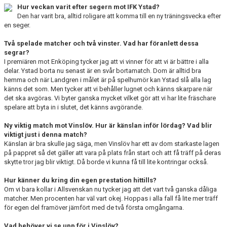
Hur veckan varit efter segern mot IFK Ystad?
KALENDER
Den har varit bra, alltid roligare att komma till en ny träningsvecka efter
en seger.
KONTAKT LAG
Två spelade matcher och två vinster. Vad har föranlett dessa
DOMARE/FUNKTIONÄRER
segrar?
I premiären mot Enköping tycker jag att vi vinner för att vi är bättre i alla
delar. Ystad borta nu senast är en svår bortamatch. Dom är alltid bra
DOKUMENT
hemma och när Landgren i målet är på spelhumör kan Ystad slå alla lag
känns det som. Men tycker att vi behåller lugnet och känns skarpare när
LÄNKAR
det ska avgöras. Vi byter ganska mycket vilket gör att vi har lite fräschare
spelare att byta in i slutet, det känns avgörande.
KORTPLANSSPELEN
Ny viktig match mot Vinslöv. Hur är känslan inför lördag? Vad blir
viktigt just i denna match?
Känslan är bra skulle jag säga, men Vinslöv har ett av dom starkaste lagen
på pappret så det gäller att vara på plats från start och att få träff på deras
skytte tror jag blir viktigt. Då borde vi kunna få till lite kontringar också.
Hur känner du kring din egen prestation hittills?
Om vi bara kollar i Allsvenskan nu tycker jag att det vart två ganska dåliga
matcher. Men procenten har väl vart okej. Hoppas i alla fall få lite mer träff
för egen del framöver jämfört med de två första omgångarna.
Vad behöver vi se upp för i Vinslöv?