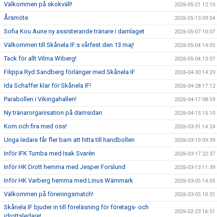
Välkommen på skokväll!
2026-05-21 12:10
Årsmöte
2026-05-13 09:04
Sofia Kou Aune ny assisterande tränare i damlaget
2026-05-07 10:07
Välkommen till Skånela IF:s vårfest den 13 maj!
2026-05-04 14:05
Tack för allt Vilma Wiberg!
2026-05-04 13:07
Filippa Ryd Sandberg förlänger med Skånela IF
2026-04-30 14:29
Ida Schaffer klar för Skånela IF!
2026-04-28 17:12
Parabollen i Vikingahallen!
2026-04-17 08:59
Ny tränarorganisation på damsidan
2026-04-15 15:10
Kom och fira med oss!
2026-03-31 14:24
Unga ledare får fler barn att hitta till handbollen
2026-03-19 09:39
Inför IFK Tumba med Isak Svarèn
2026-03-17 22:37
Inför HK Drott hemma med Jesper Forslund
2026-03-13 11:39
Inför HK Varberg hemma med Linus Wärnmark
2026-03-05 14:05
Välkommen på föreningsmatch!
2026-03-05 10:31
Skånela IF bjuder in till föreläsning för företags- och
2026-02-23 16:51
idrottsledare!