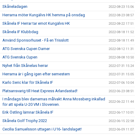
Skåneladagen
2022-08-23 15:06
Herrarna möter Kungälvs HK hemma på onsdag
2022-08-23 08:57
Skånela IF Herrar tar emot Kungälvs HK
2022-08-22 17:51
Skånela IF Klubbdag
2022-08-18 11:52
Använd Sponsorhuset - Få en Trisslott
2022-08-18 11:49
ATG Svenska Cupen Damer
2022-08-12 11:31
ATG Svenska Cupen
2022-08-08 10:50
Nyhet från Skånelas herrar
2022-07-31 15:24
Herrarna är i gång igen efter semestern
2022-07-31 15:05
Karlo Seric klar för Skånela IF
2022-07-06 10:04
Platsansvarig till Heat Express Arlandastad!
2022-06-23 08:51
I måndags blev damernas målvakt Anna Mossberg inkallad
2022-06-22 11:44
för att spela U-20 VM i Slovenien.
Erik Östling lämnar Skånela IF
2022-06-17 10:01
Skånela Golf Trophy 2022
2022-06-15 22:58
Cecilia Samuelsson uttagen i U16- landslaget!
2022-06-09 11:07