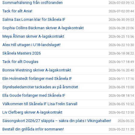
Sommarhälsning från ordföranden
2026-07-03 09:12
Tack för allt Ania!
2026-07-02 09:44
Salma Sax Loman klar för Skånela IF
2026-06-30 09:53
Sophia Collins Bäckman skriver A-lagskontrakt
2026-06-28 23:06
Meya Åhman skriver A-lagskontrakt
2026-06-25 15:56
Alex Hill uttagen i U18-landslaget!
2026-06-22 10:30
Skånela Masters 2026
2026-06-18 08:22
Tack för allt Douglas
2026-06-17 18:49
Bonnie Westning skriver A-lagskontrakt
2026-06-16 20:40
Elin Holmstedt förlänger med Skånela IF
2026-06-11 17:16
Styrelseledamöter tackades av på årsmötet
2026-06-09 19:00
Ella Goude förlänger med Skånela IF
2026-06-08 18:14
Välkommen till Skånela IF Lisa Frelin Sarvall
2026-06-05 10:52
Liv Clefberg skriver A-lagskontrakt
2026-06-02 13:50
Säsongskort 2026/27 släppta – säkra din plats i Vikingahallen!
2026-05-25
Beställ din grillåda inför sommaren!
2026-05-22 11:25