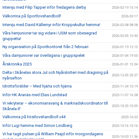
Intervju med Filip Tapper inför fredagens derby
2026-02-19 15:14
Välkomna på Sportlovshandboll!
2026-02-17
Intervju med David Källemyr inför Kroppskultur hemma!
2026-02-08 08:58
Våra herrjuniorer tar sig vidare i USM som obesegrad
2026-02-05 10:40
gruppetta!
Ny organsiation på Sportkontoret från 2 februari
2026-01-19 12:15
Våra damjuniorer var överlägsna i gruppspelet
2026-01-04 19:50
Årskrönika 2025
2026-01-01 15:34
Delta i Skånelas stora Jul och Nyårslotteri med dragning på
2025-12-05 20:27
nyårsafton
Idrottsförälder – Med hjärta och hjärna
2025-11-24 10:19
Inför HK Aranäs med Elias Lundstad
2025-11-07 16:58
Vi rekryterar – ekonomiansvarig & marknadskoordinator till
2025-10-25 10:05
Skånela IF
Välkomna på höstlovshandboll v44
2025-10-23
Inför Lugi hemma med Simon Lindberg
2025-10-16 10:16
Vi har tagit pulsen på William Psajd inför morgondagens
2025-10-03 11:36