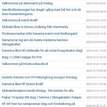
Välkommen på dammatch på fredag
2023-10-26 09:51
Handbollssäsongen har dragit i gång med full fart och så
2023-10-26 08:59
även livesändningarna.
Välkomna på match ikväll!
2023-10-25 15:09
Skånela lånar in Simon Lindberg från Hammarby
2023-10-25 10:42
Flodmans tankar inför herrarna match mot Redbergslid
2023-10-24 13:35
Herrarna tar sig ann de mesta mästarna hemma i
2023-10-23 09:05
Vikingahallen
Damerna åker till Uddevalla för att möta Kroppskultur idag!
2023-10-21 10:00
Steg 1 i USM i helgen för P16
2023-10-21 09:16
Välkommen på Höstlovshandboll
2023-10-20 12:58
2023-10-19 09:33
Dubbla matcher mot OV Helsingborg imorgon Söndag
2023-10-14 11:50
Damerna åker till Tyresö ikväll!
2023-10-11 09:46
Skånelafamiljens handbollsdag - fritt inträde för alla
2023-10-10 14:07
Pojkar 14 spelar SM steg 1 hemma i Vikingahallen i helgen.
2023-10-07 08:43
HF SIF Herr har seriepremiär idag och förstärkning på
2023-09-30 11:37