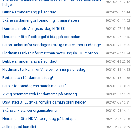
2024-02-02 17:42
helgen!
Dubbelarrangemang på söndag
2024-02-01 10:44
Skånelas damer gör förändring i tränarstaben
2024-01-31 11:02
Damerna möte Alingsås idag kl 16:00
2024-01-27 13:56
Herrarna möter Redbergslid idag på bortaplan
2024-01-27 11:35
Patos tankar inför söndagens viktiga match mot Huddinge
2024-01-20 18:55
Flodmans tankar inför matchen mot Kungälv HK imorgon
2024-01-20 14:54
Dubbelarrangemang på söndag!
2024-01-18 20:56
Flodmans tankar inför Vinslöv hemma på onsdag
2024-01-16 14:23
Bortamatch för damerna idag!
2024-01-13 11:35
Pato inför onsdagens match mot Guif
2024-01-09 14:52
Viktig hemmamatch för damerna på onsdag!
2024-01-08 13:52
USM steg 3 i Ludvika för våra damjuniorer i helgen
2024-01-06 10:31
Skånela IF stärker organisationen
2024-01-03 14:11
Herrarna möter HK Varberg idag på bortaplan
2023-12-27 10:16
Julledigt på kansliet
2023-12-20 10:29