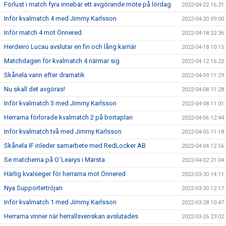
Förlust i match fyra innebär ett avgörande möte på lördag
2022-04-22 16:21
Inför kvalmatch 4 med Jimmy Karlsson
2022-04-20 09:00
Inför match 4 mot Önnered
2022-04-18 22:36
Herdeiro Lucau avslutar en fin och lång karriär
2022-04-18 10:15
Matchdagen för kvalmatch 4 närmar sig
2022-04-12 16:22
Skånela vann efter dramatik
2022-04-09 11:29
Nu skall det avgöras!
2022-04-08 11:28
Inför kvalmatch 3 med Jimmy Karlsson
2022-04-08 11:01
Herrarna förlorade kvalmatch 2 på bortaplan
2022-04-06 12:44
Inför kvalmatch två med Jimmy Karlsson
2022-04-05 11:18
Skånela IF inleder samarbete med RedLocker AB
2022-04-04 12:56
Se matcherna på O´Learys i Märsta
2022-04-02 21:04
Härlig kvalseger för herrarna mot Önnered
2022-03-30 14:11
Nya Supportertröjan
2022-03-30 12:17
Inför kvalmatch 1 med Jimmy Karlsson
2022-03-28 10:47
Herrarna vinner när herrallsvenskan avslutades
2022-03-26 23:02