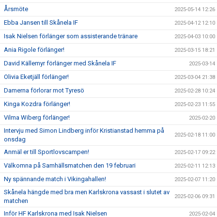
Årsmöte
2025-05-14 12:26
Ebba Jansen till Skånela IF
2025-04-12 12:10
Isak Nielsen förlänger som assisterande tränare
2025-04-03 10:00
Ania Rigole förlänger!
2025-03-15 18:21
David Källemyr förlänger med Skånela IF
2025-03-14
Olivia Eketjäll förlänger!
2025-03-04 21:38
Damerna förlorar mot Tyresö
2025-02-28 10:24
Kinga Kozdra förlänger!
2025-02-23 11:55
Vilma Wiberg förlänger!
2025-02-20
Intervju med Simon Lindberg inför Kristianstad hemma på
2025-02-18 11:00
onsdag
Anmäl er till Sportlovscampen!
2025-02-17 09:22
Välkomna på Samhällsmatchen den 19 februari
2025-02-11 12:13
Ny spännande match i Vikingahallen!
2025-02-07 11:20
Skånela hängde med bra men Karlskrona vassast i slutet av
2025-02-06 09:31
matchen
Inför HF Karlskrona med Isak Nielsen
2025-02-04