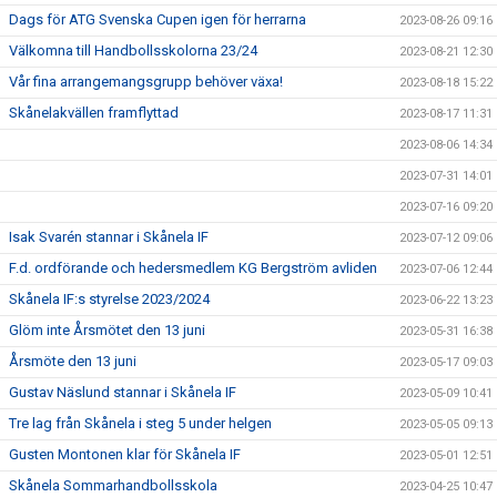
Dags för ATG Svenska Cupen igen för herrarna
2023-08-26 09:16
Välkomna till Handbollsskolorna 23/24
2023-08-21 12:30
Vår fina arrangemangsgrupp behöver växa!
2023-08-18 15:22
Skånelakvällen framflyttad
2023-08-17 11:31
2023-08-06 14:34
2023-07-31 14:01
2023-07-16 09:20
Isak Svarén stannar i Skånela IF
2023-07-12 09:06
F.d. ordförande och hedersmedlem KG Bergström avliden
2023-07-06 12:44
Skånela IF:s styrelse 2023/2024
2023-06-22 13:23
Glöm inte Årsmötet den 13 juni
2023-05-31 16:38
Årsmöte den 13 juni
2023-05-17 09:03
Gustav Näslund stannar i Skånela IF
2023-05-09 10:41
Tre lag från Skånela i steg 5 under helgen
2023-05-05 09:13
Gusten Montonen klar för Skånela IF
2023-05-01 12:51
Skånela Sommarhandbollsskola
2023-04-25 10:47