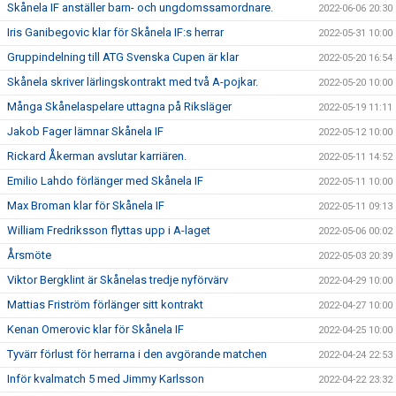
Skånela IF anställer barn- och ungdomssamordnare.
2022-06-06 20:30
Iris Ganibegovic klar för Skånela IF:s herrar
2022-05-31 10:00
Gruppindelning till ATG Svenska Cupen är klar
2022-05-20 16:54
Skånela skriver lärlingskontrakt med två A-pojkar.
2022-05-20 10:00
Många Skånelaspelare uttagna på Riksläger
2022-05-19 11:11
Jakob Fager lämnar Skånela IF
2022-05-12 10:00
Rickard Åkerman avslutar karriären.
2022-05-11 14:52
Emilio Lahdo förlänger med Skånela IF
2022-05-11 10:00
Max Broman klar för Skånela IF
2022-05-11 09:13
William Fredriksson flyttas upp i A-laget
2022-05-06 00:02
Årsmöte
2022-05-03 20:39
Viktor Bergklint är Skånelas tredje nyförvärv
2022-04-29 10:00
Mattias Friström förlänger sitt kontrakt
2022-04-27 10:00
Kenan Omerovic klar för Skånela IF
2022-04-25 10:00
Tyvärr förlust för herrarna i den avgörande matchen
2022-04-24 22:53
Inför kvalmatch 5 med Jimmy Karlsson
2022-04-22 23:32