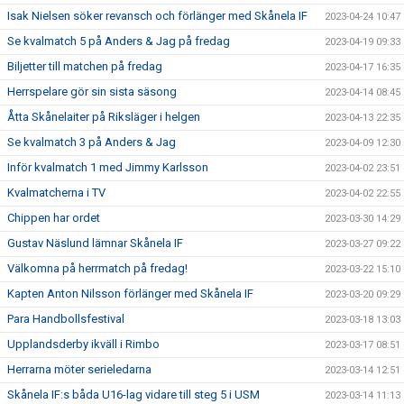
Isak Nielsen söker revansch och förlänger med Skånela IF
2023-04-24 10:47
Se kvalmatch 5 på Anders & Jag på fredag
2023-04-19 09:33
Biljetter till matchen på fredag
2023-04-17 16:35
Herrspelare gör sin sista säsong
2023-04-14 08:45
Åtta Skånelaiter på Riksläger i helgen
2023-04-13 22:35
Se kvalmatch 3 på Anders & Jag
2023-04-09 12:30
Inför kvalmatch 1 med Jimmy Karlsson
2023-04-02 23:51
Kvalmatcherna i TV
2023-04-02 22:55
Chippen har ordet
2023-03-30 14:29
Gustav Näslund lämnar Skånela IF
2023-03-27 09:22
Välkomna på herrmatch på fredag!
2023-03-22 15:10
Kapten Anton Nilsson förlänger med Skånela IF
2023-03-20 09:29
Para Handbollsfestival
2023-03-18 13:03
Upplandsderby ikväll i Rimbo
2023-03-17 08:51
Herrarna möter serieledarna
2023-03-14 12:51
Skånela IF:s båda U16-lag vidare till steg 5 i USM
2023-03-14 11:13