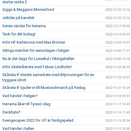
startar vecka 2
Sigge & Maggans Minnesfond
2022-12-22 15:16
Jultider på kansliet
2022-12-20 12:16
Serien vänder för herrarna
2022-12-17 09:39
Tack för ditt bidrag!
2022-12-15 09:03
Inför HF Karlskrona med Max Broman
2022-12-09 14:07
Viktiga matcher för seniorlagen i helgen
2022-12-06 11:57
Nu är det dags för Lussekul i Vikingahallen
2022-12-06 10:18
Inför VästeråsIrsta med Fabian Lindholm!
2022-11-24 08:55
Skånela IF inleder samarbete med Bilprovningen för en
2022-11-23 10:01
tryggare idrott
Skånela IF bjuder in till Mustaschmatch på fredag
2022-11-21 10:29
Vad händer i helgen?
2022-11-18 09:57
Herrarna åker till Tyresö idag
2022-11-17 10:49
Däckbyte?
2022-11-16 11:40
Sverigecupen 2022 för -07 är färdigspelad
2022-11-15 20:26
Vad händer i hallen
2022-11-11 10:30