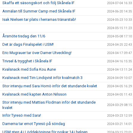
Skaffa ett säsongskort och följ Skånela IF
2024-07-04 16:33
Anmälan till Summer Camp med Skånela IF
2024-06-20 14:35
Isak Nielsen tar plats i herrarnas tränarstab!
2024-05-23 10:33
2024-05-15 11:23
Årsmöte tisdag den 11/6
2024-05-08 17:10
Det är dags Finalspelet i USM!
2024-04-25 22:43
Eric Mugrauer tar över Damer Utveckling!
2024-04-17 09:47
Trivsel & trygghet i Skånela IF
2024-04-16 15:35
Kvalsnack med Sofia Kou Aune
2024-04-13 11:24
Kvalsnack med Tim Lindqvist inför kvalmatch 3
2024-04-09 10:07
Stor intervju med Sara Hornö inför det stundande kvalet
2024-04-05 16:29
Kvalsnack med kapten Anton Nilsson
2024-04-05 11:43
Stor intervju med Mattias Flodman inför det stundande
2024-03-29 08:15
kvalet
Inför Tyresö med Sara!
2024-03-23 12:59
Damerna tar emot Tyresö på söndag
2024-03-21 14:01
USM steg 4 i Löddeköpinge för pojkar 14 i helgen
2024-03-15 23:01