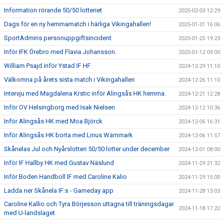
Information rörande 50/50 lotteriet
2025-02-03 12:29
Dags för en ny hemmamatch i härliga Vikingahallen!
2025-01-31 16:06
SportAdmins personuppgiftsincident
2025-01-25 19:23
Inför IFK Örebro med Flavia Johansson.
2025-01-12 09:00
William Psajd inför Ystad IF HF
2024-12-29 11:10
Välkomna på årets sista match i Vikingahallen
2024-12-26 11:10
Intervju med Magdalena Krstic inför Alingsås HK hemma.
2024-12-21 12:28
Inför OV Helsingborg med Isak Nielsen
2024-12-12 10:36
Inför Alingsås HK med Moa Björck
2024-12-06 16:31
Inför Alingsås HK borta med Linus Wärnmark
2024-12-06 11:57
Skånelas Jul och Nyårslotteri 50/50 lotter under december
2024-12-01 08:00
Inför IF Hallby HK med Gustav Näslund
2024-11-29 21:32
Inför Boden Handboll IF med Caroline Kalio
2024-11-29 15:00
Ladda ner Skånela IF:s - Gameday app
2024-11-28 13:03
Caroline Kallio och Tyra Börjesson uttagna till träningsdagar
2024-11-18 17:22
med U-landslaget