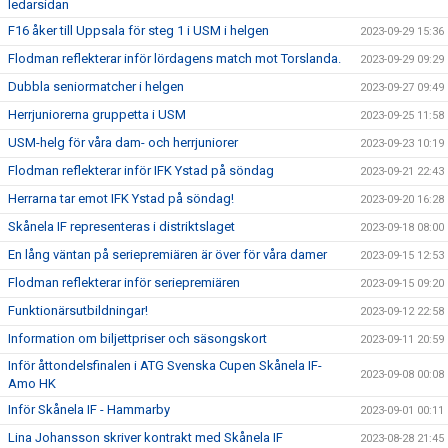
ledarsidan
F16 åker till Uppsala för steg 1 i USM i helgen
2023-09-29 15:36
Flodman reflekterar inför lördagens match mot Torslanda.
2023-09-29 09:29
Dubbla seniormatcher i helgen
2023-09-27 09:49
Herrjuniorerna gruppetta i USM
2023-09-25 11:58
USM-helg för våra dam- och herrjuniorer
2023-09-23 10:19
Flodman reflekterar inför IFK Ystad på söndag
2023-09-21 22:43
Herrarna tar emot IFK Ystad på söndag!
2023-09-20 16:28
Skånela IF representeras i distriktslaget
2023-09-18 08:00
En lång väntan på seriepremiären är över för våra damer
2023-09-15 12:53
Flodman reflekterar inför seriepremiären
2023-09-15 09:20
Funktionärsutbildningar!
2023-09-12 22:58
Information om biljettpriser och säsongskort
2023-09-11 20:59
Inför åttondelsfinalen i ATG Svenska Cupen Skånela IF-
2023-09-08 00:08
Amo HK
Inför Skånela IF - Hammarby
2023-09-01 00:11
Lina Johansson skriver kontrakt med Skånela IF
2023-08-28 21:45