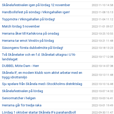
Skånelafestivalen igen på lördag 12 november
2022-11-10 14:58
Handbollsfest på söndag i Vikingahallen igen!
2022-11-08 15:13
Toppmöte i Vikingahallen på lördag!
2022-11-04 11:12
Match lördag 5 november
2022-11-01 09:57
Herrarna åker till Karlskrona på onsdag
2022-10-25 10:55
Herrarna tar emot Vinslöv på lördag
2022-10-21 11:48
Säsongens första dubbelmöte på lördag!
2022-10-18 13:23
Två Skånelaiter och en f.d. Skånelait uttagna i U16-
2022-10-17 12:08
landslaget
DUBBEL Möte Dam - Herr
2022-10-14 07:38
Skånela IF, en modern klubb som aktivt arbetar med en
2022-10-13 11:48
trygg idrottsmiljö
Sju spelare från Skånela med i Stockholms distriktslag
2022-10-10 16:48
Skånelafestivalen på lördag
2022-10-07 14:32
Seniormatcher i helgen
2022-10-03 16:41
Herrarna går för tredje raka
2022-10-01 19:49
Lördag 1 oktober startar Skånela IFs parahandboll
2022-09-30 11:47