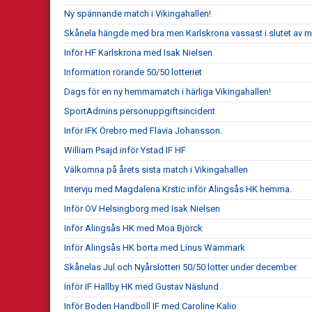
Ny spännande match i Vikingahallen!
Skånela hängde med bra men Karlskrona vassast i slutet av 
Inför HF Karlskrona med Isak Nielsen
Information rörande 50/50 lotteriet
Dags för en ny hemmamatch i härliga Vikingahallen!
SportAdmins personuppgiftsincident
Inför IFK Örebro med Flavia Johansson.
William Psajd inför Ystad IF HF
Välkomna på årets sista match i Vikingahallen
Intervju med Magdalena Krstic inför Alingsås HK hemma.
Inför OV Helsingborg med Isak Nielsen
Inför Alingsås HK med Moa Björck
Inför Alingsås HK borta med Linus Wärnmark
Skånelas Jul och Nyårslotteri 50/50 lotter under december
Inför IF Hallby HK med Gustav Näslund
Inför Boden Handboll IF med Caroline Kalio