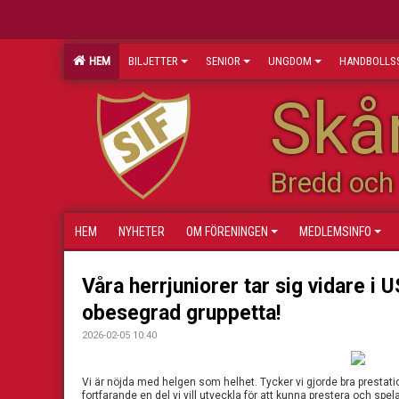
HEM
BILJETTER
SENIOR
UNGDOM
HANDBOLLS
Skån
Bredd och 
HEM
NYHETER
OM FÖRENINGEN
MEDLEMSINFO
Våra herrjuniorer tar sig vidare i
obesegrad gruppetta!
2026-02-05 10:40
Vi är nöjda med helgen som helhet. Tycker vi gjorde bra prestat
fortfarande en del vi vill utveckla för att kunna prestera och spel