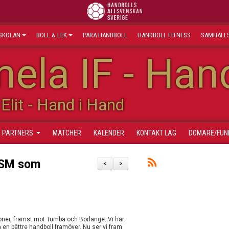
SKOLAN
BOLL & LEK
PARA HANDBOLL
HANDBOLL FITNESS
SAMHÄLLS
ela IF - Han
Elit - Hand i Hand
PARTNERS
MATCHER
KALENDER
KONTAKT LAG
DOMARE/FUN
 USM som
<
>
ioner, främst mot Tumba och Borlänge. Vi har
a en bättre handboll framöver. Nu ser vi fram