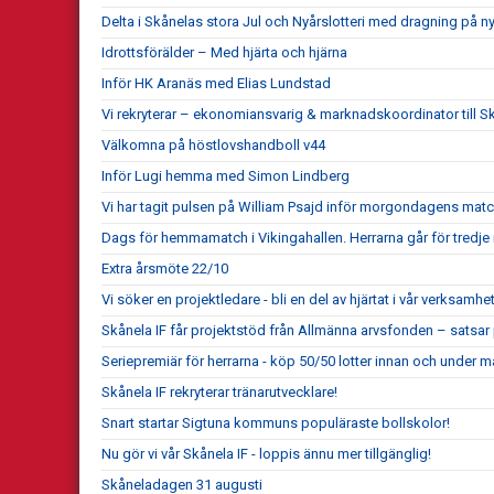
Delta i Skånelas stora Jul och Nyårslotteri med dragning på n
Idrottsförälder – Med hjärta och hjärna
Inför HK Aranäs med Elias Lundstad
Vi rekryterar – ekonomiansvarig & marknadskoordinator till Sk
Välkomna på höstlovshandboll v44
Inför Lugi hemma med Simon Lindberg
Vi har tagit pulsen på William Psajd inför morgondagens mat
Dags för hemmamatch i Vikingahallen. Herrarna går för tredje 
Extra årsmöte 22/10
Vi söker en projektledare - bli en del av hjärtat i vår verksamhet
Skånela IF får projektstöd från Allmänna arvsfonden – satsar
Seriepremiär för herrarna - köp 50/50 lotter innan och under m
Skånela IF rekryterar tränarutvecklare!
Snart startar Sigtuna kommuns populäraste bollskolor!
Nu gör vi vår Skånela IF - loppis ännu mer tillgänglig!
Skåneladagen 31 augusti