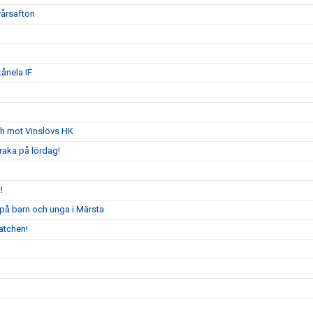
yårsafton
ånela IF
ch mot Vinslövs HK
raka på lördag!
!
 på barn och unga i Märsta
atchen!