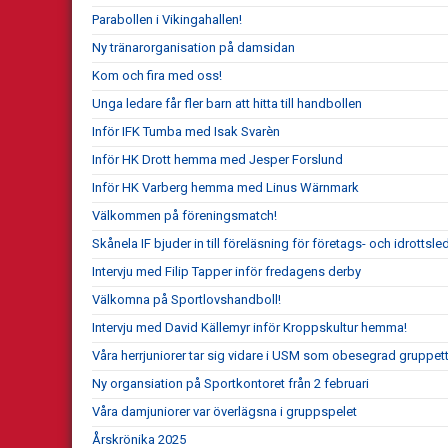
Parabollen i Vikingahallen!
Ny tränarorganisation på damsidan
Kom och fira med oss!
Unga ledare får fler barn att hitta till handbollen
Inför IFK Tumba med Isak Svarèn
Inför HK Drott hemma med Jesper Forslund
Inför HK Varberg hemma med Linus Wärnmark
Välkommen på föreningsmatch!
Skånela IF bjuder in till föreläsning för företags- och idrottsle
Intervju med Filip Tapper inför fredagens derby
Välkomna på Sportlovshandboll!
Intervju med David Källemyr inför Kroppskultur hemma!
Våra herrjuniorer tar sig vidare i USM som obesegrad gruppett
Ny organsiation på Sportkontoret från 2 februari
Våra damjuniorer var överlägsna i gruppspelet
Årskrönika 2025