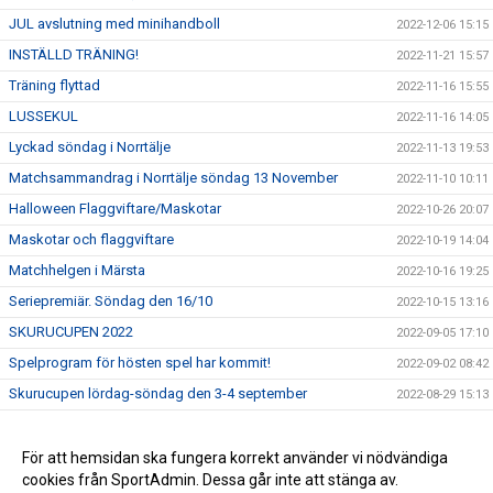
JUL avslutning med minihandboll
2022-12-06 15:15
INSTÄLLD TRÄNING!
2022-11-21 15:57
Träning flyttad
2022-11-16 15:55
LUSSEKUL
2022-11-16 14:05
Lyckad söndag i Norrtälje
2022-11-13 19:53
Matchsammandrag i Norrtälje söndag 13 November
2022-11-10 10:11
Halloween Flaggviftare/Maskotar
2022-10-26 20:07
Maskotar och flaggviftare
2022-10-19 14:04
Matchhelgen i Märsta
2022-10-16 19:25
Seriepremiär. Söndag den 16/10
2022-10-15 13:16
SKURUCUPEN 2022
2022-09-05 17:10
Spelprogram för hösten spel har kommit!
2022-09-02 08:42
Skurucupen lördag-söndag den 3-4 september
2022-08-29 15:13
Kopparcupen 5-7 januari 2023
2022-08-29 15:04
Anmälan till Landskamp
För att hemsidan ska fungera korrekt använder vi nödvändiga
2022-08-29 15:00
cookies från SportAdmin. Dessa går inte att stänga av.
Träningen startar onsdag den 24 augusti
2022-07-19 08:48