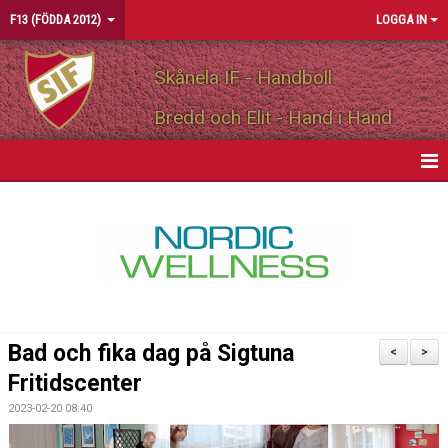
F13 (FÖDDA 2012)
LOGGA IN
Skånela IF - Handboll
Bredd och Elit - Hand i Hand
HEM
NYHETER
KALENDER
MATCHER
Bad och fika dag på Sigtuna
<
>
TRUPPEN
Fritidscenter
2023-02-20 08:40
BILDGALLERI