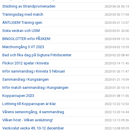
Städning av Strandpromenaden
2023-06-26 06:13
Träningsdag med match
2023-05-30 17:04
ÄNTLIGEN! Träning igen.
2023-05-21 12:07
Sista veckan och USM
2023-05-01 20:00
BINGOLOTTER inför PÅSKEN!
2023-03-09 12:10
Matchomgång 3 VT 2023
2023-03-02 10:59
Bad och fika dag på Sigtuna Fritidscenter
2023-02-20 08:40
Flickor 2012 spelar i Knivsta
2023-02-14 11:45
Inför sammandrag i Knivsta 5 februari
2023-01-26 11:47
Sammandrag i Kungsängen
2023-01-21 14:09
Inför match sammandrag i Kungsängen
2023-01-20 10:14
Kopparcupen 2023
2023-01-08 11:05
Lottning till Kopparcupen är klar.
2022-12-22 12:02
Vårens serieomgång, 4 sammandrag
2022-12-20 16:44
Vilken höst - Vilken avslutning!
2022-12-13 09:26
Veckoslut vecka 49, 10-12 december
2022-12-08 09:09