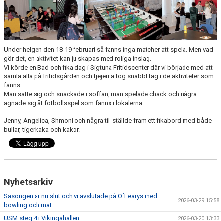
DOKUMENT
KONTAKT
Under helgen den 18-19 februari så fanns inga matcher att spela. Men vad
gör det, en aktivitet kan ju skapas med roliga inslag.
Vi körde en Bad och fika dag i Sigtuna Fritidscenter där vi började med att
samla alla på fritidsgården och tjejerna tog snabbt tag i de aktiviteter som
fanns.
Man satte sig och snackade i soffan, man spelade chack och några
ägnade sig åt fotbollsspel som fanns i lokalerna.
Jenny, Angelica, Shmoni och några till ställde fram ett fikabord med både
bullar, tigerkaka och kakor.
Nyhetsarkiv
Säsongen är nu slut och vi avslutade på O´Learys med
2026-03-29 15:58
bowling och mat
USM steg 4 i Vikingahallen
2026-03-20 13:33