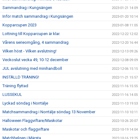
Sammandrag i Kungsängen
2023-01-21 14:09
Inför match sammandrag i Kungsängen
2023-01-20 10:14
Kopparcupen 2023
2023-01-08 11:05
Lottning till Kopparcupen är klar.
2022-12-22 12:02
Vårens serieomgång, 4 sammandrag
2022-12-20 16:44
Vilken höst - Vilken avslutning!
2022-12-13 09:26
Veckoslut vecka 49, 10-12 december
2022-12-08 09:09
JUL avslutning med minihandboll
2022-12-06 15:15
INSTÄLLD TRÄNING!
2022-11-21 15:57
Träning flyttad
2022-11-16 15:55
LUSSEKUL
2022-11-16 14:05
Lyckad söndag i Norrtälje
2022-11-13 19:53
Matchsammandrag i Norrtälje söndag 13 November
2022-11-10 10:11
Halloween Flaggviftare/Maskotar
2022-10-26 20:07
Maskotar och flaggviftare
2022-10-19 14:04
Matchhelgen i Märsta
2022-10-16 19:25