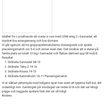
DOKUMENT
KONTAKT
Istället för Luciafirande så roade vi oss med USM steg 2 i Sannadal, ett
mycket bra arrangemang och bra domare.
Vi går igenom de tre gruppspelsmatcherna obesegrade och spelar
placeringsmatch om 5-6 och vinner även den. Det innebar att vi slutar på
femte plats av totalt 13 lag i Sannadal och flyttas därmed upp till nivå B.
Resultat
Skånela-Sannadal 38-13
Skånela- Täby 2 19-16
Skånela-Kiruna 19-13
Skånela-Katrineholm 16-11 Placeringsmatch.
Vi är såklart jättenöjda med helgens spel men även att tjejerna haft kul, ätit
ordentligt mm. Samlingen på söndagen var redan kl 8 och det var riktigt
pigga och taggade spelare fast det var så tidigt.
Anders