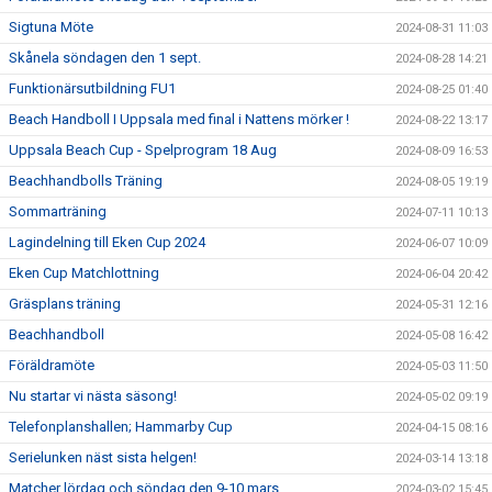
Sigtuna Möte
2024-08-31 11:03
Skånela söndagen den 1 sept.
2024-08-28 14:21
Funktionärsutbildning FU1
2024-08-25 01:40
Beach Handboll I Uppsala med final i Nattens mörker !
2024-08-22 13:17
Uppsala Beach Cup - Spelprogram 18 Aug
2024-08-09 16:53
Beachhandbolls Träning
2024-08-05 19:19
Sommarträning
2024-07-11 10:13
Lagindelning till Eken Cup 2024
2024-06-07 10:09
Eken Cup Matchlottning
2024-06-04 20:42
Gräsplans träning
2024-05-31 12:16
Beachhandboll
2024-05-08 16:42
Föräldramöte
2024-05-03 11:50
Nu startar vi nästa säsong!
2024-05-02 09:19
Telefonplanshallen; Hammarby Cup
2024-04-15 08:16
Serielunken näst sista helgen!
2024-03-14 13:18
Matcher lördag och söndag den 9-10 mars.
2024-03-02 15:45