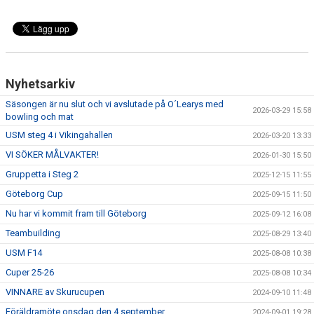
Nyhetsarkiv
Säsongen är nu slut och vi avslutade på O´Learys med
2026-03-29 15:58
bowling och mat
USM steg 4 i Vikingahallen
2026-03-20 13:33
VI SÖKER MÅLVAKTER!
2026-01-30 15:50
Gruppetta i Steg 2
2025-12-15 11:55
Göteborg Cup
2025-09-15 11:50
Nu har vi kommit fram till Göteborg
2025-09-12 16:08
Teambuilding
2025-08-29 13:40
USM F14
2025-08-08 10:38
Cuper 25-26
2025-08-08 10:34
VINNARE av Skurucupen
2024-09-10 11:48
Föräldramöte onsdag den 4 september
2024-09-01 19:28