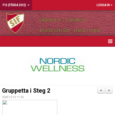
F13 (FÖDDA 2012)
LOGGA IN
Skånela IF - Handboll
Bredd och Elit - Hand i Hand
HEM
NYHETER
KALENDER
MATCHER
Gruppetta i Steg 2
<
>
TRUPPEN
2025-12-15 11:55
BILDGALLERI